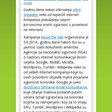
mediji
Godinu dana nakon otkrivanja
afere
Snowden
, neke od najvećih internet
kompanija pokušavaju svojim
korisnicima vratiti sigurnost u privatnost
na internetu.
Kampanja
Reset the Net
organizirana je
5.6.2014., godinu dana nakon što su u
javnost izašli dokumenti američke
Agencije za nacionalnu sigurnost (NSA)
o nadzoru internet komunikacija širom
svijeta. Google, Reddit, Mozilla,
Wordpress, Tumblr i Wikipedia neke su
od velikih internet kompanija koje su
ovim povodom objavile mjere pojačane
sigurnosti korisnika. Google je uveo
dvostrano šifriranje email komunikacije
,
koje čitanje mailova poslanih putem
servira Gmail ograničava na korisnike
kojima su namijenjeni i koji za to imaju
šifru. Tumblr, Wordpress i Wikipedia su