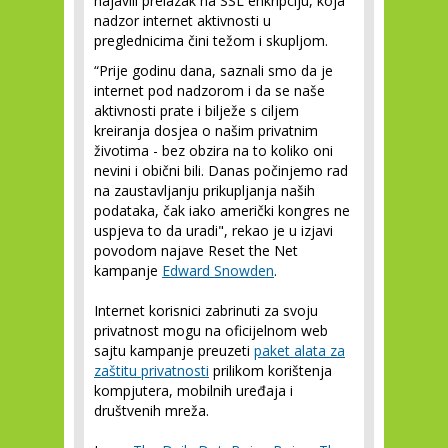
najavili prelazak na SSL enkripciju, koja
nadzor internet aktivnosti u
preglednicima čini težom i skupljom.
“Prije godinu dana, saznali smo da je
internet pod nadzorom i da se naše
aktivnosti prate i bilježe s ciljem
kreiranja dosjea o našim privatnim
životima - bez obzira na to koliko oni
nevini i obični bili. Danas počinjemo rad
na zaustavljanju prikupljanja naših
podataka, čak iako američki kongres ne
uspjeva to da uradi", rekao je u izjavi
povodom najave Reset the Net
kampanje
Edward Snowden
.
Internet korisnici zabrinuti za svoju
privatnost mogu na oficijelnom web
sajtu kampanje preuzeti
paket alata za
zaštitu privatnosti
prilikom korištenja
kompjutera, mobilnih uređaja i
društvenih mreža.