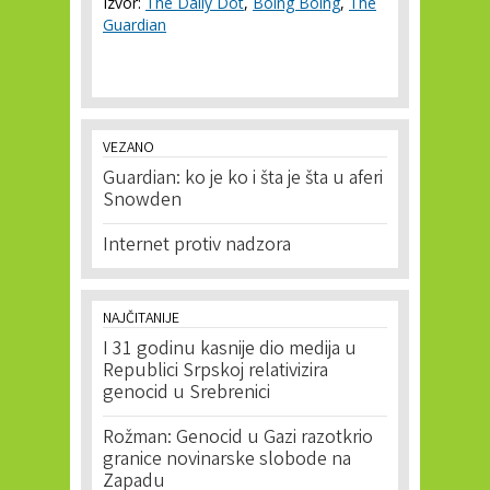
Izvor:
The Daily Dot
,
Boing Boing
,
The
Guardian
VEZANO
Guardian: ko je ko i šta je šta u aferi
Snowden
Internet protiv nadzora
NAJČITANIJE
I 31 godinu kasnije dio medija u
Republici Srpskoj relativizira
genocid u Srebrenici
Rožman: Genocid u Gazi razotkrio
granice novinarske slobode na
Zapadu