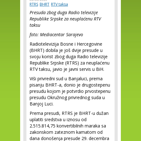
RTRS
BHRT
RTV taksa
Presuda zbog duga Radio televizije
Republike Srpske za neuplaćenu RTV
taksu
foto: Mediacentar Sarajevo
Radiotelevizija Bosne i Hercegovine
(BHRT) dobila je još dvije presude u
svoju korist zbog duga Radio televizije
Republike Srpske (RTRS) za neuplaćenu
RTV taksu, javio je javni servis u BiH.
Viši privredni sud u Banjaluci, prema
pisanju BHRT-a, donio je drugostepenu
presudu kojom je potvrdio prvostepenu
presudu Okružnog privrednog suda u
Banjoj Luci.
Prema presudi, RTRS je BHRT-u dužan
uplatiti sredstva u iznosu od
2.515.814,75 konvertibilnih maraka sa
zakonskom zateznom kamatom od
dana donošenja presude 29. decembra