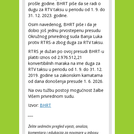
prošle godine. BHRT piše da se radi o
dugu za RTV taksu u periodu od 1. 9. do
31. 12. 2023. godine.
Osim navedenog, BHRT piše i da je
dobio još jednu prvostepenu presudu
Okružnog privrednog suda Banja Luka
protiv RTRS-a zbog duga za RTV taksu.
RTRS je dužan po ovoj presudi BHRT-u
platiti iznos od 2.976.512,21
konvertibilnih maraka na ime duga za
RTV taksu u periodu od 1. 9. do 31. 12.
2019. godine sa zakonskim kamatama
od dana donošenja presude 1. 6. 2026.
Na ovu tužbu postoji mogućnost žalbe
Višem privrednom sudu.
Izvor:
BHRT
___
Želite sedmični pregled vijesti, analiza,
komentara i edukacija za novinare u inboxu