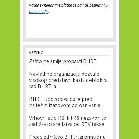
Vašeg e-maila? Pretplatite se na naš besplatni
E-
bilten ovdje
.
VEZANO
Zašto ne smije propasti BHRT
Nevladine organizacije pozvale
visokog predstavnika da deblokira
rad BHRT-a
BHRT upozorava da je pred
najtežim izazovom od osnivanja
Vrhovni sud RS: RTRS nezakonito
zadržavao sredstva od RTV takse
Predsjedništvo BiH traži prinudnu