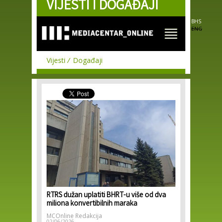
VIJESTI I DOGAĐAJI
Skip to
main
content
BHS
ENG
Vijesti
Događaji
RTRS dužan uplatiti BHRT-u više od dva
miliona konvertibilnih maraka
MCOnline Redakcija
02/06/2026