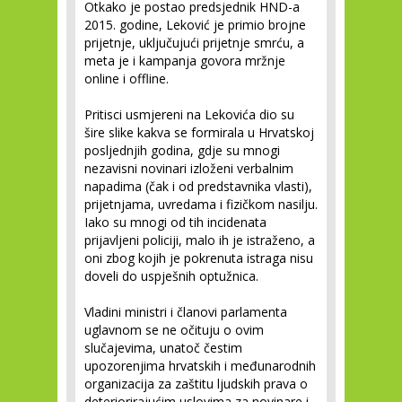
Otkako je postao predsjednik HND-a
2015. godine, Leković je primio brojne
prijetnje, uključujući prijetnje smrću, a
meta je i kampanja govora mržnje
online i offline.
Pritisci usmjereni na Lekovića dio su
šire slike kakva se formirala u Hrvatskoj
posljednjih godina, gdje su mnogi
nezavisni novinari izloženi verbalnim
napadima (čak i od predstavnika vlasti),
prijetnjama, uvredama i fizičkom nasilju.
Iako su mnogi od tih incidenata
prijavljeni policiji, malo ih je istraženo, a
oni zbog kojih je pokrenuta istraga nisu
doveli do uspješnih optužnica.
Vladini ministri i članovi parlamenta
uglavnom se ne očituju o ovim
slučajevima, unatoč čestim
upozorenjima hrvatskih i međunarodnih
organizacija za zaštitu ljudskih prava o
deteriorirajućim uslovima za novinare i