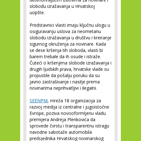
slobodu izražavanja u Hrvatskoj
uopšte.
Predstavnici vlasti imaju ključnu ulogu u
osiguravanju uslova za neometanu
slobodu izražavanja u društvu i kreiranje
sigurnog okruženja za novinare. Kada
se dese kršenja tih sloboda, vlasti bi
barem trebale da ih osude i istraže.
Ćuteći o kršenjima slobode izražavanja i
drugih ljudskih prava, hrvatske vlade su
propustile da pošalju poruku da su
javno zastrašivanje i nasilje prema
novinarima neprihvatljivi i ilegalni.
SEENPM
, mreža 18 organizacija za
razvoj medija iz centralne i jugoistočne
Evrope, poziva novooformljenu vladu
premijera Andreja Plenkovića da
sprovede čvrstu i transparentnu istragu
navodne sabotaže automobila
predsjednika Hrvatskog novinarskog