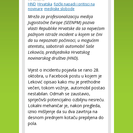
HND
Hrvatska
fizički napadi i pritisci na
novinare
medijske slobode
Mreža za profesionalizaciju medija
Jugoistočne Evrope (SEENPM) poziva
vlasti Republike Hrvatske da sa najvećom
pažnjom istraže incident u kojem se čini
da su nepoznati počinioci, u mogućem
atentatu, sabotirali automobil Saše
Lekovića, predsjednika Hrvatskog
novinarskog društva (HND).
Vijest o incidentu pojavila se rano 28.
oktobra, u Facebook postu u kojem je
Leković opisao kako mu je prethodne
večeri, tokom vožnje, automobil postao
nestabilan. Odmah se zaustavio,
spriječivši potencijalno ozbiljnu nesreću.
Lokalni mehaničar je, nakon pregleda,
iznio mišljenje da su dva zavrtnja na
desnom prednjem kotaču prepiljena do
pola.