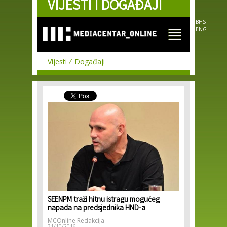
VIJESTI I DOGAĐAJI
Skip to
main
content
BHS
ENG
Vijesti
Događaji
SEENPM traži hitnu istragu mogućeg
napada na predsjednika HND-a
MCOnline Redakcija
31/10/2016