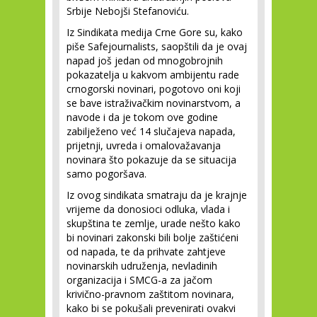
Srbije Nebojši Stefanoviću.
Iz Sindikata medija Crne Gore su, kako
piše Safejournalists, saopštili da je ovaj
napad još jedan od mnogobrojnih
pokazatelja u kakvom ambijentu rade
crnogorski novinari, pogotovo oni koji
se bave istraživačkim novinarstvom, a
navode i da je tokom ove godine
zabilježeno već 14 slučajeva napada,
prijetnji, uvreda i omalovažavanja
novinara što pokazuje da se situacija
samo pogoršava.
Iz ovog sindikata smatraju da je krajnje
vrijeme da donosioci odluka, vlada i
skupština te zemlje, urade nešto kako
bi novinari zakonski bili bolje zaštićeni
od napada, te da prihvate zahtjeve
novinarskih udruženja, nevladinih
organizacija i SMCG-a za jačom
krivično-pravnom zaštitom novinara,
kako bi se pokušali prevenirati ovakvi