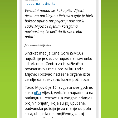
napadi na novinarke
Verbalni napad se, kako pišu Vijesti,
desio na parkingu u Petrovcu gdje je bivši
bokser uputio niz prijetnji novinarki
Tadić Mijović i njenim kolegama
novinarima, tvrdeći da ih sve treba
pobiti.
foto: screenshot/Vijesti.me
Sindikat medija Crne Gore (SMCG)
najoštrije je osudio napad na novinarku
i direktoricu Centra za istraživačko
novinarstvo Crne Gore Milku Tadić
Mijović i pozvao nadležne organe iz te
zemlje da adekvatno kazne počinioca.
Tadić Mijović je 16. avgusta ove godine,
kako
pišu
Vijesti, verbalno napadnuta na
parkingu u Petrovcu, a zbog vrijeđanja i
brojnih prijetnji koje su joj upućene,
budvanska policija je za manje od pola
sata, uhapsila osumnjičenog za taj