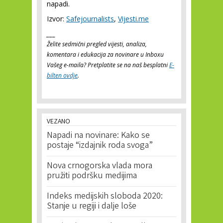
napadi.
Izvor:
Safejournalists
,
Vijesti.me
___
Želite sedmični pregled vijesti, analiza,
komentara i edukacija za novinare u Inboxu
Vašeg e-maila? Pretplatite se na naš besplatni
E-
bilten ovdje
.
VEZANO
Napadi na novinare: Kako se
postaje “izdajnik roda svoga”
Nova crnogorska vlada mora
pružiti podršku medijima
Indeks medijskih sloboda 2020:
Stanje u regiji i dalje loše