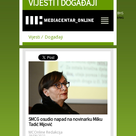
VIJESTI I DOGAĐAJI
Skip to
main
content
BHS
ENG
Vijesti
Događaji
SMCG osudio napad na novinarku Milku
Tadić Mijović
MCOnline Redakcija
18/08/2021