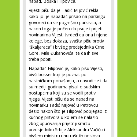
napad, Boška Filipovića.
Vijesti pišu da je Tadić Mijović rekla
kako joj je napadač prišao na parkingu
govoreći da se pogrešno parkirala, a
nakon toga je počeo da psuje i prijeti
novinarima Vijesti tvrdeći da ona i njene
kolege, bez dokaza, svašta pišu protiv
“škaljaraca” i bivšeg predsjednika Crne
Gore, Mile Đukanovića, te da ih sve
treba pobiti.
Napadač Filipović je, kako pišu Vijesti,
bivši bokser koji je poznat po
nasilničkom ponašanju, a navodi se i da
su mediji godinama pisali o sudskim
postupcima koji su se vodili protiv
njega. Vijesti pišu da se napad na
novinarku Tadić Mijović u Petrovcu
desio nakon što je Filipović pobjegao iz
kućnog pritvora u kojem se nalazio
zbog upućivanja prijetnji smrću
predsjedniku Srbije Aleksandru Vučiću i
bivšem ministru unutrašnjih poslova