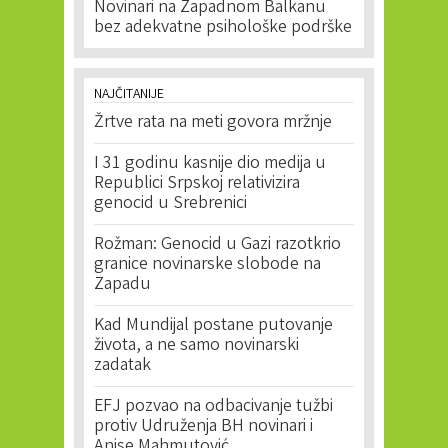
Novinari na Zapadnom Balkanu
bez adekvatne psihološke podrške
NAJČITANIJE
Žrtve rata na meti govora mržnje
I 31 godinu kasnije dio medija u
Republici Srpskoj relativizira
genocid u Srebrenici
Rožman: Genocid u Gazi razotkrio
granice novinarske slobode na
Zapadu
Kad Mundijal postane putovanje
života, a ne samo novinarski
zadatak
EFJ pozvao na odbacivanje tužbi
protiv Udruženja BH novinari i
Anise Mahmutović