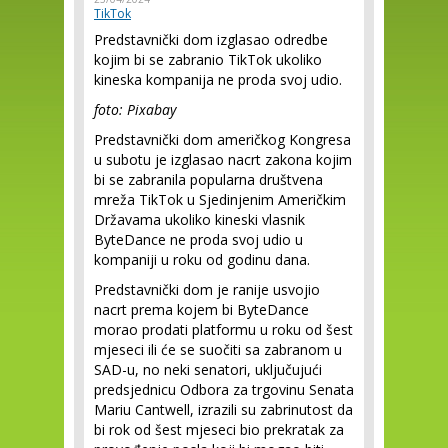
TikTok
Predstavnički dom izglasao odredbe
kojim bi se zabranio TikTok ukoliko
kineska kompanija ne proda svoj udio.
foto: Pixabay
Predstavnički dom američkog Kongresa
u subotu je izglasao nacrt zakona kojim
bi se zabranila popularna društvena
mreža TikTok u Sjedinjenim Američkim
Državama ukoliko kineski vlasnik
ByteDance ne proda svoj udio u
kompaniji u roku od godinu dana.
Predstavnički dom je ranije usvojio
nacrt prema kojem bi ByteDance
morao prodati platformu u roku od šest
mjeseci ili će se suočiti sa zabranom u
SAD-u, no neki senatori, uključujući
predsjednicu Odbora za trgovinu Senata
Mariu Cantwell, izrazili su zabrinutost da
bi rok od šest mjeseci bio prekratak za