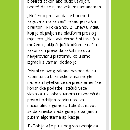
blokirati zakon ako bude usvojen,
tvrdeći da se njime krši Prvi amandman.
„Nećemo prestati da se borimo i
zagovaramo za vas“, rekao je izvršni
direktor TikToka Shou Zi Chew u videu
koji je objavljen na platformi prošlog
mjeseca. „Nastavit ćemo činiti sve što
možemo, uključujući korištenje naših
zakonskih prava da zaštitimo ovu
nevjerovatnu platformu koju smo
izgradili s vama“, dodao je.
Pristalice ovog zakona navode da su
zabrinuti da bi kineske vlasti mogle
natjerati ByteDance da preda američke
korisničke podatke, ističući veze
vlasnika TikToka s Kinom i navodeći da
postoji ozbiljna zabrinutost za
nacionalnu sigurnost. Takođe, navodi
se da kineska vlada gura propagandu
putem algoritama aplikacije.
TikTok je više puta negirao tvrdnje da