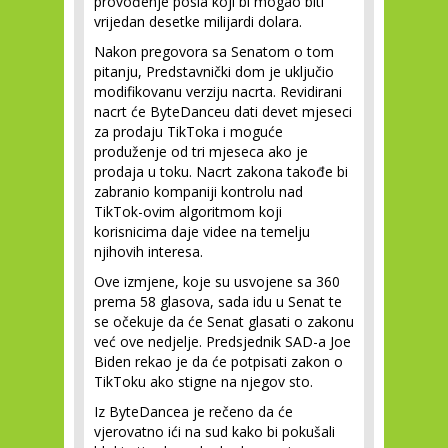
provođenje posla koji bi mogao biti
vrijedan desetke milijardi dolara.
Nakon pregovora sa Senatom o tom
pitanju, Predstavnički dom je uključio
modifikovanu verziju nacrta. Revidirani
nacrt će ByteDanceu dati devet mjeseci
za prodaju TikToka i moguće
produženje od tri mjeseca ako je
prodaja u toku. Nacrt zakona takođe bi
zabranio kompaniji kontrolu nad
TikTok-ovim algoritmom koji
korisnicima daje videe na temelju
njihovih interesa.
Ove izmjene, koje su usvojene sa 360
prema 58 glasova, sada idu u Senat te
se očekuje da će Senat glasati o zakonu
već ove nedjelje. Predsjednik SAD-a Joe
Biden rekao je da će potpisati zakon o
TikToku ako stigne na njegov sto.
Iz ByteDancea je rečeno da će
vjerovatno ići na sud kako bi pokušali