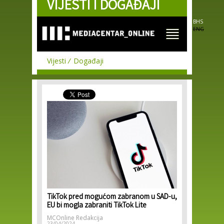
VIJESTI I DOGAĐAJI
Skip to
main
content
BHS
ENG
Vijesti
Događaji
TikTok pred mogućom zabranom u SAD-u,
EU bi mogla zabraniti TikTok Lite
MCOnline Redakcija
23/04/2024