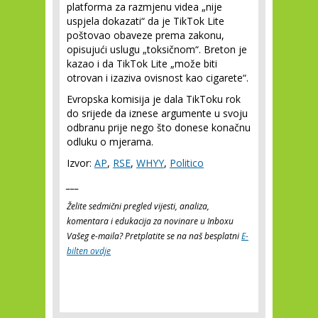
platforma za razmjenu videa „nije
uspjela dokazati“ da je TikTok Lite
poštovao obaveze prema zakonu,
opisujući uslugu „toksičnom“. Breton je
kazao i da TikTok Lite „može biti
otrovan i izaziva ovisnost kao cigarete“.
Evropska komisija je dala TikToku rok
do srijede da iznese argumente u svoju
odbranu prije nego što donese konačnu
odluku o mjerama.
Izvor:
AP
,
RSE
,
WHYY
,
Politico
___
Želite sedmični pregled vijesti, analiza,
komentara i edukacija za novinare u Inboxu
Vašeg e-maila? Pretplatite se na naš besplatni
E-
bilten ovdje