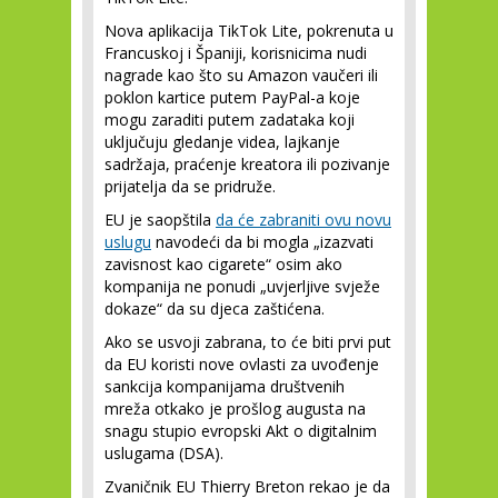
Nova aplikacija TikTok Lite, pokrenuta u
Francuskoj i Španiji, korisnicima nudi
nagrade kao što su Amazon vaučeri ili
poklon kartice putem PayPal-a koje
mogu zaraditi putem zadataka koji
uključuju gledanje videa, lajkanje
sadržaja, praćenje kreatora ili pozivanje
prijatelja da se pridruže.
EU je saopštila
da će zabraniti ovu novu
uslugu
navodeći da bi mogla „izazvati
zavisnost kao cigarete“ osim ako
kompanija ne ponudi „uvjerljive svježe
dokaze“ da su djeca zaštićena.
Ako se usvoji zabrana, to će biti prvi put
da EU koristi nove ovlasti za uvođenje
sankcija kompanijama društvenih
mreža otkako je prošlog augusta na
snagu stupio evropski Akt o digitalnim
uslugama (DSA).
Zvaničnik EU Thierry Breton rekao je da