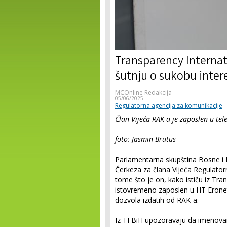
Transparency Internat
šutnju o sukobu inter
MCOnline Redakcija
05/06/2025
Regulatorna agencija za komunikacije
Član Vijeća RAK-a je zaposlen u te
foto: Jasmin Brutus
Parlamentarna skupština Bosne i 
Čerkeza za člana Vijeća Regulator
tome što je on, kako ističu iz Tra
istovremeno zaposlen u HT Eronet
dozvola izdatih od RAK-a.
Iz TI BiH upozoravaju da imenova