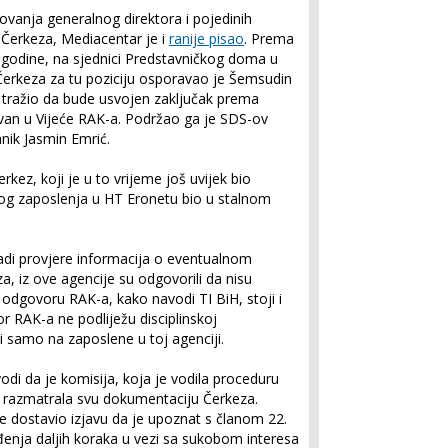
vanja generalnog direktora i pojedinih
i Čerkeza, Mediacentar je i
ranije pisao
. Prema
 godine, na sjednici Predstavničkog doma u
Čerkeza za tu poziciju osporavao je Šemsudin
tražio da bude usvojen zaključak prema
an u Vijeće RAK-a. Podržao ga je SDS-ov
nik Jasmin Emrić.
rkez, koji je u to vrijeme još uvijek bio
vog zaposlenja u HT Eronetu bio u stalnom
radi provjere informacija o eventualnom
, iz ove agencije su odgovorili da nisu
 odgovoru RAK-a, kako navodi TI BiH, stoji i
tor RAK-a ne podliježu disciplinskoj
 samo na zaposlene u toj agenciji.
i da je komisija, koja je vodila proceduru
 razmatrala svu dokumentaciju Čerkeza.
e dostavio izjavu da je upoznat s članom 22.
enja daljih koraka u vezi sa sukobom interesa