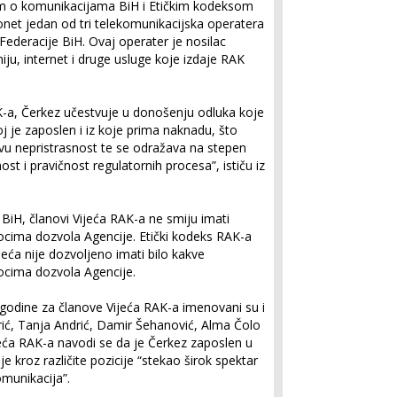
nom o komunikacijama BiH i Etičkim kodeksom
onet jedan od tri telekomunikacijska operatera
a Federacije BiH. Ovaj operater je nosilac
iju, internet i druge usluge koje izdaje RAK
K-a, Čerkez učestvuje u donošenju odluka koje
j je zaposlen i iz koje prima naknadu, što
vu nepristrasnost te se odražava na stepen
st i pravičnost regulatornih procesa”, ističu iz
H, članovi Vijeća RAK-a ne smiju imati
iocima dozvola Agencije. Etički kodeks RAK-a
eća nije dozvoljeno imati bilo kakve
iocima dozvola Agencije.
godine za članove Vijeća RAK-a imenovani su i
rić, Tanja Andrić, Damir Šehanović, Alma Čolo
ijeća RAK-a navodi se da je Čerkez zaposlen u
e kroz različite pozicije “stekao širok spektar
omunikacija”.