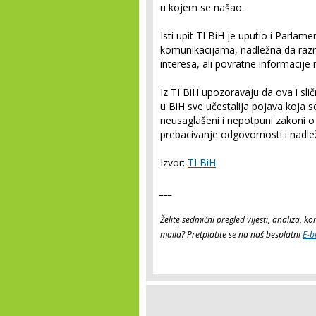
u kojem se našao.
Isti upit TI BiH je uputio i Parla
komunikacijama, nadležna da razri
interesa, ali povratne informacije n
Iz TI BiH upozoravaju da ova i sli
u BiH sve učestalija pojava koja s
neusaglašeni i nepotpuni zakoni o 
prebacivanje odgovornosti i nadlež
Izvor:
TI BiH
___
Želite sedmični pregled vijesti, analiza, 
maila? Pretplatite se na naš besplatni
E-b