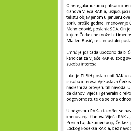
O neregularnostima prilikom imeno
članova Vijeća RAK-a, uključujući 
tekstu objavljenom u januaru ove
aprilu prošle godine, imenovanje 
Mehmedović, poslanik SDA. On je 
kojem Čerkez ne može biti imenov
Mladen Bosić, te samostalni posla
Emrić je još tada upozorio da bi Če
kandidat za Vijeće RAK-a, zbog s
sukobu interesa.
Iako je TI BiH poslao upit RAK-u 
sukobu interesa Vjekoslava Čerkeza
nadležni za provjeru tih navoda. U
da članovi Vijeća i generalni direk
odgovornosti, te da se ona odnosi
U odgovoru RAK-a također se navod
imenovanja članova Vijeća RAK-a,
Prema toj dokumentaciji, Čerkez j
Etičkog kodeksa RAK-a, bez navođ