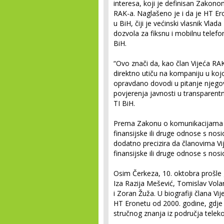
interesa, koji je definisan Zako
RAK-a. Naglašeno je i da je HT Er
u BiH, čiji je većinski vlasnik Vlad
dozvola za fiksnu i mobilnu telefon
BiH.
“Ovo znači da, kao član Vijeća RA
direktno utiču na kompaniju u kojo
opravdano dovodi u pitanje njego
povjerenja javnosti u transparentno
TI BiH.
Prema Zakonu o komunikacijama Bi
finansijske ili druge odnose s nos
dodatno precizira da članovima Vij
finansijske ili druge odnose s nos
Osim Čerkeza, 10. oktobra prošle 
Iza Razija Mešević, Tomislav Vola
i Zoran Žuža. U biografiji člana V
HT Eronetu od 2000. godine, gdje j
stručnog znanja iz područja telek