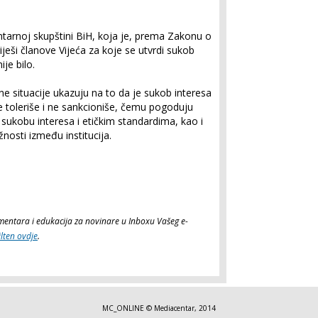
mentarnoj skupštini BiH, koja je, prema Zakonu o
ješi članove Vijeća za koje se utvrdi sukob
ije bilo.
čne situacije ukazuju na to da je sukob interesa
e toleriše i ne sankcioniše, čemu pogoduju
sukobu interesa i etičkim standardima, kao i
nosti između institucija.
komentara i edukacija za novinare u Inboxu Vašeg e-
ilten ovdje
.
MC_ONLINE © Mediacentar, 2014