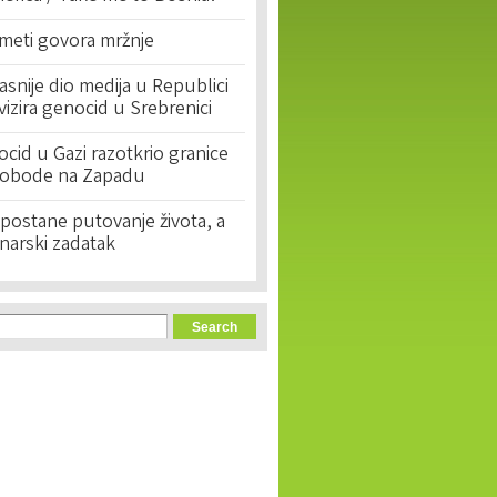
 meti govora mržnje
asnije dio medija u Republici
ivizira genocid u Srebrenici
cid u Gazi razotkrio granice
lobode na Zapadu
postane putovanje života, a
narski zadatak
orm