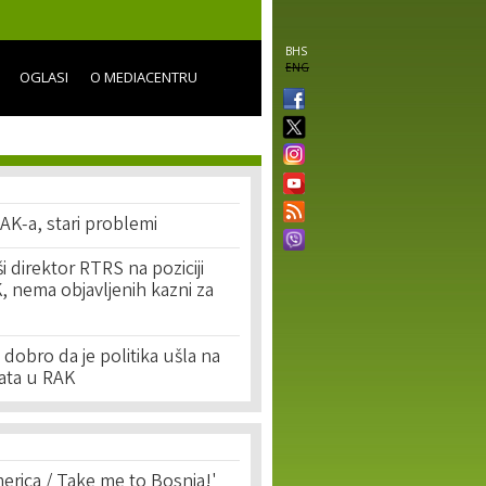
BHS
ENG
OGLASI
O MEDIACENTRU
AK-a, stari problemi
i direktor RTRS na poziciji
, nema objavljenih kazni za
 dobro da je politika ušla na
rata u RAK
erica / Take me to Bosnia!'