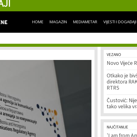
AJI
Skip to
main
content
HOME
MAGAZIN
MEDIAMETAR
VIJESTI I DOGAĐAJI
VEZANO
Novo Vijeće R
Otkako je bivš
direktora RAK
RTRS
Čustović: Nije
tako velika v
NAJČITANIJE
'I am from Am