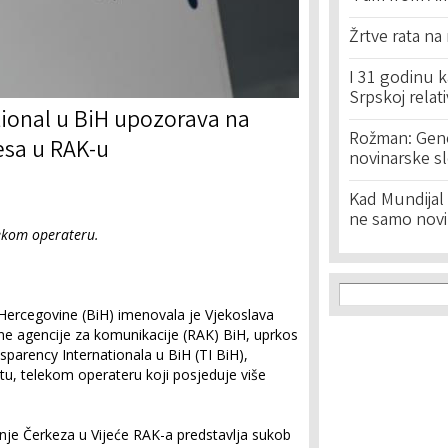
Žrtve rata na
I 31 godinu k
Srpskoj relat
ional u BiH upozorava na
Rožman: Geno
esa u RAK-u
novinarske s
Kad Mundijal 
ne samo novi
lekom operateru.
Search f
Search
Hercegovine (BiH) imenovala je Vjekoslava
ne agencije za komunikacije (RAK) BiH, uprkos
nsparency Internationala u BiH (TI BiH),
u, telekom operateru koji posjeduje više
nje Čerkeza u Vijeće RAK-a predstavlja sukob