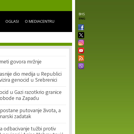
BHS
ENG
OGLASI
O MEDIACENTRU
 meti govora mržnje
asnije dio medija u Republici
ivizira genocid u Srebrenici
cid u Gazi razotkrio granice
lobode na Zapadu
postane putovanje života, a
narski zadatak
 odbacivanje tužbi protiv