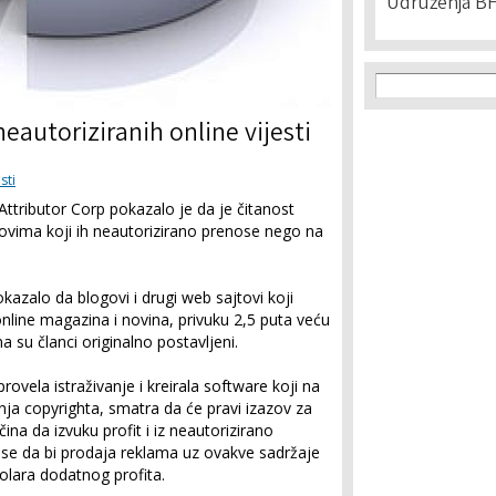
Udruženja BH
Search f
Search
neautoriziranih online vijesti
esti
 Attributor Corp pokazalo je da je čitanost
jtovima koji ih neautorizirano prenose nego na
kazalo da blogovi i drugi web sajtovi koji
nline magazina i novina, privuku 2,5 puta veću
 su članci originalno postavljeni.
provela istraživanje i kreirala software koji na
ja copyrighta, smatra da će pravi izazov za
čina da izvuku profit i iz neautorizirano
e se da bi prodaja reklama uz ovakve sadržaje
olara dodatnog profita.