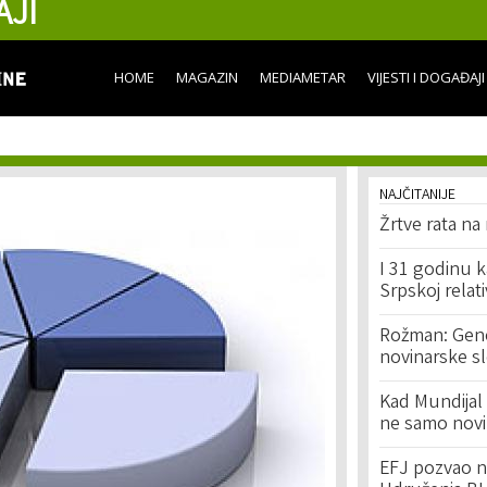
AJI
Skip to
main
content
HOME
MAGAZIN
MEDIAMETAR
VIJESTI I DOGAĐAJI
NAJČITANIJE
Žrtve rata na
I 31 godinu k
Srpskoj relat
Rožman: Geno
novinarske s
Kad Mundijal 
ne samo novi
EFJ pozvao na