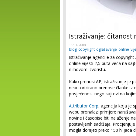
Istraživanje: čitanost 
13/11/2008
blog
copyright
oglašavanje
online
vij
Istraživanje agencije za copyright
online vijesti 2,5 puta veća na sa
njihovom izvorištu.
Kako prenosi AP, istraživanje je po
neautorizirano prenose članke iz o
posjećenost nego sajtovi na kojima
Attributor Corp
, agencija koja je s
webu pronalazi primjere narušavan
novine i časopise biti nalaženje na
postavljenih sadržaja. Procjenjuj
mogla donijeti preko 150 hiljada d