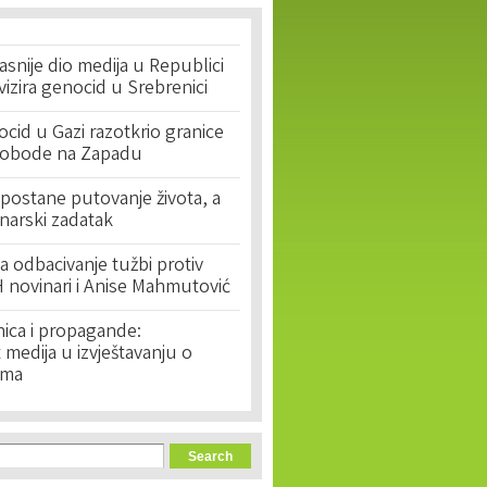
asnije dio medija u Republici
ivizira genocid u Srebrenici
cid u Gazi razotkrio granice
lobode na Zapadu
postane putovanje života, a
narski zadatak
 odbacivanje tužbi protiv
 novinari i Anise Mahmutović
nica i propagande:
medija u izvještavanju o
ima
orm