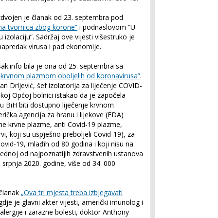
izdvojen je članak od 23. septembra pod
a tvornica zbog korone”
i podnaslovom “U
u izolaciju”. Sadržaj ove vijesti višestruko je
e napredak virusa i pad ekonomije.
sak.info bila je ona od 25. septembra sa
je krvnom plazmom oboljelih od koronavirusa”
.
n Drljević, šef izolatorija za liječenje COVID-
skoj Općoj bolnici istakao da je započela
 BiH biti dostupno liječenje krvnom
ička agencija za hranu i lijekove (FDA)
ne krvne plazme, anti Covid-19 plazme,
vi, koji su uspješno preboljeli Covid-19), za
Covid-19, mlađih od 80 godina i koji nisu na
 jednoj od najpoznatijih zdravstvenih ustanova
. srpnja 2020. godine, više od 34. 000
 članak
„Ova tri mjesta treba izbjegavati
dje je glavni akter vijesti, američki imunolog i
alergije i zarazne bolesti, doktor Anthony