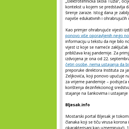
„Elektrotehnička škola Tuzla“, oci
kontekst u kojem se predstavlja d
širenje zaraze. Istog dana je zabi
najviše edukativnih i ohrabrujućih 
Kao primjer ohrabrujuće vijesti i
ponovo više oporavljenih nego n
informaciju u tekstu da nije bilo n
vijest iz koje se nameće zaključak 
približava kraj pandemije. Za prim
izdvojena je ona od 22. septembr
četiri osobe, nema ustajanja da bi
preporuke direktora Instituta za j
Zeljkovića, koji ponovo upućuje na
za vrijeme pandemije – podsjeća n
korištenja dezinfekcionog sredstva
stajanje na šankovima i ustajanje 
Bljesak.info
Mostarski portal Bljesak je toko
članaka koji se tiču virusa korona 
okarakterisani kao uznemirujući, 1