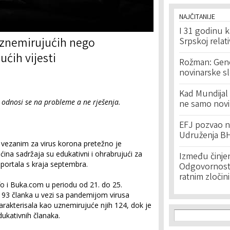
NAJČITANIJE
I 31 godinu k
uznemirujućih nego
Srpskoj relat
ućih vijesti
Rožman: Geno
novinarske s
Kad Mundijal 
9 odnosi se na probleme a ne rješenja.
ne samo novi
EFJ pozvao na
Udruženja BH
vezanim za virus korona pretežno je
ćina sadržaja su edukativni i ohrabrujući za
Između činje
. portala s kraja septembra.
Odgovornost 
ratnim zločin
fo i Buka.com u periodu od 21. do 25.
93 članka u vezi sa pandemijom virusa
arakterisala kao uznemirujuće njih 124, dok je
Search f
Search
dukativnih članaka.