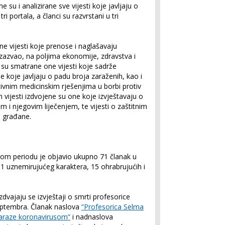
u i analizirane sve vijesti koje javljaju o
i portala, a članci su razvrstani u tri
 vijesti koje prenose i naglašavaju
izazvao, na poljima ekonomije, zdravstva i
su smatrane one vijesti koje sadrže
e koje javljaju o padu broja zaraženih, kao i
ivnim medicinskim rješenjima u borbi protiv
h vijesti izdvojene su one koje izvještavaju o
m i njegovim liječenjem, te vijesti o zaštitnim
 građane.
nom periodu je objavio ukupno 71 članak u
1 uznemirujućeg karaktera, 15 ohrabrujućih i
zdvajaju se izvještaji o smrti profesorice
septembra. Članak naslova
“Profesorica Selma
zaraze koronavirusom”
i nadnaslova