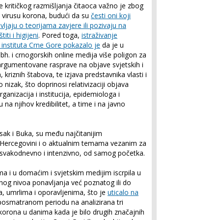
je kritičkog razmišljanja čitaoca važno je zbog
 virusu korona, budući da su
česti oni koji
vljaju o teorijama zavjere ili pozivaju na
ti i higijeni
. Pored toga,
istraživanje
instituta Crne Gore pokazalo je
da je u
h. i crnogorskih online medija više poligon za
 argumentovane rasprave na objave svjetskih i
kriznih štabova, te izjava predstavnika vlasti i
nizak, što doprinosi relativizaciji objava
ganizacija i institucija, epidemiologa i
 na njihov kredibilitet, a time i na javno
esak i Buka, su među najčitanijim
i Hercegovini i o aktualnim temama vezanim za
svakodnevno i intenzivno, od samog početka.
ma i u domaćim i svjetskim medijim iscrpila u
nog nivoa ponavljanja već poznatog ili do
a, umrlima i oporavljenima, što je
uticalo na
 posmatranom periodu na analizirana tri
u korona u danima kada je bilo drugih značajnih