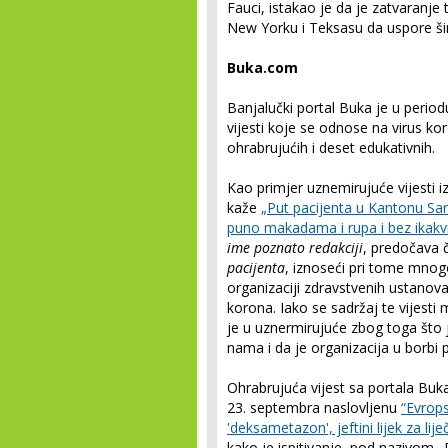
Fauci, istakao je da je zatvaranje
New Yorku i Teksasu da uspore ši
Buka.com
Banjalučki portal Buka je u perio
vijesti koje se odnose na virus ko
ohrabrujućih i deset edukativnih.
Kao primjer uznemirujuće vijesti i
kaže
„Put pacijenta u Kantonu Saraj
puno makadama i rupa i bez ikak
ime poznato redakciji
, predočava č
pacijenta
, iznoseći pri tome mnog
organizaciji zdravstvenih ustanova
korona. Iako se sadržaj te vijesti
je u uznermirujuće zbog toga što 
nama i da je organizacija u borbi 
Ohrabrujuća vijest sa portala Buka
23. septembra naslovljenu
“Evrops
'deksametazon', jeftini lijek za lij
kako je ispitivanje, pod nazivom „