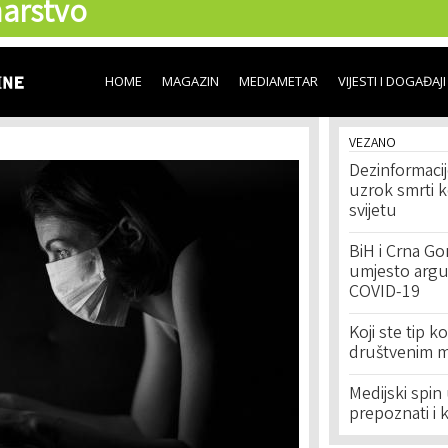
arstvo
Skip to
main
content
HOME
MAGAZIN
MEDIAMETAR
VIJESTI I DOGAĐAJI
VEZANO
Dezinformaci
uzrok smrti 
svijetu
BiH i Crna Gor
umjesto arg
COVID-19
Koji ste tip 
društvenim 
Medijski spi
prepoznati i 