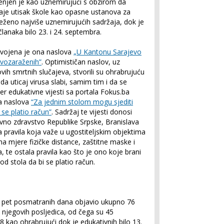
jenjen je kao uznemirujući s obzirom da
aje utisak škole kao opasne ustanova za
lježeno najviše uznemirujućih sadržaja, dok je
članaka bilo 23. i 24. septembra.
zdvojena je ona naslova
„U Kantonu Sarajevo
ovozaraženih”
. Optimističan naslov, uz
ovih smrtnih slučajeva, stvorili su ohrabrujuću
da uticaj virusa slabi, samim tim i da se
jer edukativne vijesti sa portala Fokus.ba
a naslova
“Za jednim stolom mogu sjediti
 se platio račun”
. Sadržaj te vijesti donosi
avno zdravstvo Republike Srpske, Branislava
 pravila koja važe u ugostiteljskim objektima
a mjere fizičke distance, zaštitne maske i
, te ostala pravila kao što je ono koje brani
od stola da bi se platio račun.
m pet posmatranih dana objavio ukupno 76
i njegovih posljedica, od čega su 45
8 kao ohrabrujući dok je edukativnih bilo 13.