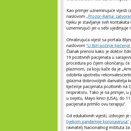
Kao primjer uznemirujuće vijesti 
naslovom
„Prozor-Rama: zatvoren
tijeku je stavljanje svih kontakata 
uznemirujući jer u sebi ujedinjuj
Ohrabrujuća vijest sa portala Blje
naslovom
“U BiH počinje liječen
Članak prenosi kako je doktor Edna
19 pozitivnih pacijenata u sarajev
procedura po čijem okončanju će u
plazmom, za koju kaže da je „Amer
odobrila upotrebu rekonvalescent
(plazma dobrovoljnih darivatelja kr
liječenje pacijenata pozitivnih na 
respiratoru. Tako je na primjer, u
u svijetu, Mayo kinici (USA), do 11
pacijenata primilo ovu terapiju”.
Od edukativnih vijesti, izdvojen je
tijekom pandemije koronavirusa”
g
ravnatelj Nacionalnog instituta za 