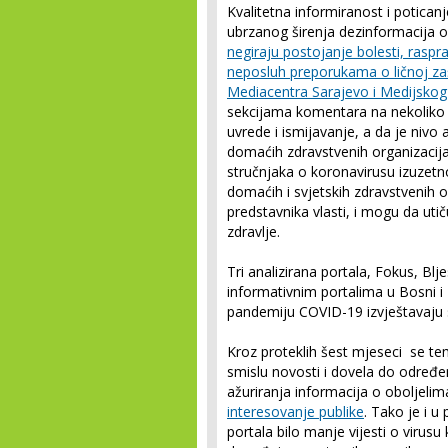
Kvalitetna informiranost i potican
ubrzanog širenja dezinformacija o
negiraju postojanje bolesti, raspra
neposluh preporukama o ličnoj zašti
Mediacentra Sarajevo i Medijskog 
sekcijama komentara na nekoliko b
uvrede i ismijavanje, a da je nivo
domaćih zdravstvenih organizacija, 
stručnjaka o koronavirusu izuzetno 
domaćih i svjetskih zdravstvenih or
predstavnika vlasti, i mogu da utiču
zdravlje.
Tri analizirana portala, Fokus, Blj
informativnim portalima u Bosni 
pandemiju COVID-19 izvještavaju 
Kroz proteklih šest mjeseci se te
smislu novosti i dovela do određe
ažuriranja informacija o oboljelim
interesovanje publike
. Tako je i u
portala bilo manje vijesti o virus