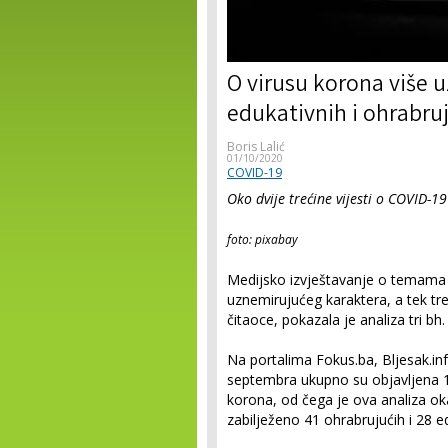
O virusu korona više 
edukativnih i ohrabruj
Boris Lalić
01/10/2020
COVID-19
Oko dvije trećine vijesti o COVID-1
foto: pixabay
Medijsko izvještavanje o temama 
uznemirujućeg karaktera, a tek tre
čitaoce, pokazala je analiza tri bh
Na portalima Fokus.ba, Bljesak.in
septembra ukupno su objavljena 1
korona, od čega je ova analiza ok
zabilježeno 41 ohrabrujućih i 28 e