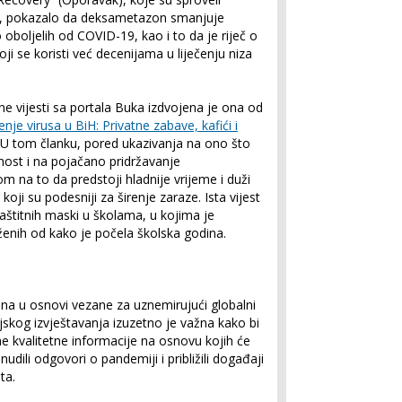
du, pokazalo da deksametazon smanjuje
oboljelih od COVID-19, kao i to da je riječ o
ji se koristi već decenijama u liječenju niza
ne vijesti sa portala Buka izdvojena je ona od
renje virusa u BiH: Privatne zabave, kafići i
 U tom članku, pored ukazivanja na ono što
nost i na pojačano pridržavanje
 na to da predstoji hladnije vrijeme i duži
ji su podesniji za širenje zaraze. Ista vijest
aštitnih maski u školama, u kojima je
enih od kako je počela školska godina.
na u osnovi vezane za uznemirujući globalni
jskog izvještavanja izuzetno je važna kako bi
 kvalitetne informacije na osnovu kojih će
udili odgovori o pandemiji i približili događaji
eta.