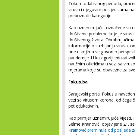
Tokom odabranog perioda, praćene s
virusu i njegovim posljedicama na tr
prepoznate kategorije.
Kao uznemirujuće, označene su one
društvene probleme koje je virus 
društvenog života. Ohrabrujućima 
informacije o suzbijanju virusa, on
one u kojima se govori o perspekt
pandemije. U kategoriji edukativni
naučnim otkrićima u vezi sa viruso
mjerama koje su obavezne za sve
Fokus.ba
Sarajevski portal Fokus u navede
vezi sa virusom korona, od čega 5
pet edukativnih.
Kao primjer uznemirujuće vijesti, i
Selme Krainović, objavljene 21. 
Krainović preminula od posljeda 