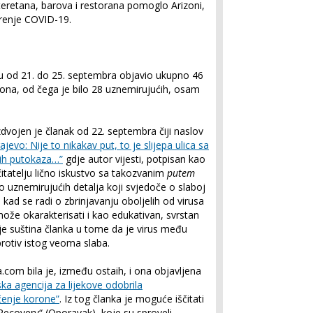
 teretana, barova i restorana pomoglo Arizoni,
renje COVID-19.
du od 21. do 25. septembra objavio ukupno 46
rona, od čega je bilo 28 uznemirujućih, osam
zdvojen je članak od 22. septembra čiji naslov
evo: Nije to nikakav put, to je slijepa ulica sa
vih putokaza…”
gdje autor vijesti, potpisan kao
itatelju lično iskustvo sa takozvanim
putem
o uznemirujućih detalja koji svjedoče o slaboj
 kad se radi o zbrinjavanju oboljelih od virusa
 može okarakterisati i kao edukativan, svrstan
je suština članka u tome da je virus među
protiv istog veoma slaba.
.com bila je, između ostaih, i ona objavljena
ka agencija za lijekove odobrila
ečenje korone”
. Iz tog članka je moguće iščitati
Recovery“ (Oporavak), koje su sproveli