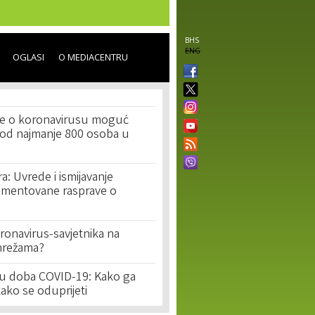
BHS
ENG
OGLASI
O MEDIACENTRU
je o koronavirusu moguć
kod najmanje 800 osoba u
a: Uvrede i ismijavanje
umentovane rasprave o
koronavirus-savjetnika na
mrežama?
n u doba COVID-19: Kako ga
kako se oduprijeti