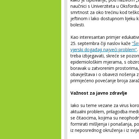
naučnici s Univerziteta u Oksfor
smrtnost za oko trećinu kod teško 
jeftinom i lako dostupnom lijeku ko
bolesti.
Kao interesantan primjer edukativ
25. septembra čiji naslov kaže
“Ši
vjerski događaji najveći problem”
.
treba izbjegavati, skreće se pozor
epidemiološkim mjerama, s obzirom
boravak u zatvorenim prostorima, ko
obavještava i o obavezi nošenja z
primijećeno povećanje broja zaraž
Važnost za javno zdravlje
Iako su teme vezane za virus koro
aktualni problem, prilagodba medi
se čitaocima, kojima su neophodne
formirati mišljenja i ponašanja, pon
iz neposrednog okruženja i iz svij