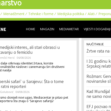
arstvo
Skip to
main
content
Menadžment
Tehnike i forme
Medijska politika
Alati
Prepor
HOME
MAGAZIN
MEDIAMETAR
VIJESTI I DOGAĐAJI
NAJČITANIJE
edijski interes, ali stari obrasci u
Žrtve rata na
štavanju o femicidu
emčić Herić
06/08/2026
I 31 godinu k
 dalje otkrivaju identitet žrtava, koriste
Srpskoj relat
onalističke naslove i zanemaruju širi društveni
t nasilja
Rožman: Geno
novinarske s
perski safari' u Sarajevu: Šta o tome
 ratni reporteri
Kad Mundijal 
 Golubović
04/08/2026
ne samo novi
smo donijeli novi ugao, Mediacentar je pitao pet
reportera šta znaju o 'Sarajevo safariju'
EFJ pozvao na