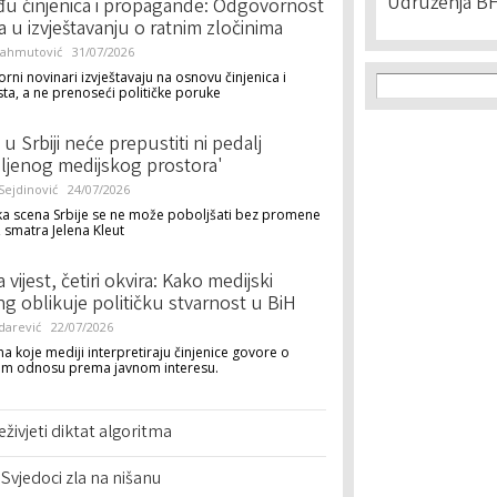
Udruženja BH
u činjenica i propagande: Odgovornost
a u izvještavanju o ratnim zločinima
Mahmutović
31/07/2026
Search f
ni novinari izvještavaju na osnovu činjenica i
Search
ta, a ne prenoseći političke poruke
 u Srbiji neće prepustiti ni pedalj
ljenog medijskog prostora'
ejdinović
24/07/2026
ka scena Srbije se ne može poboljšati bez promene
 smatra Jelena Kleut
vijest, četiri okvira: Kako medijski
ng oblikuje političku stvarnost u BiH
darević
22/07/2026
na koje mediji interpretiraju činjenice govore o
om odnosu prema javnom interesu.
živjeti diktat algoritma
vjedoci zla na nišanu