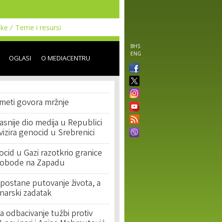
uke
Teme i resursi
BHS
ENG
OGLASI
O MEDIACENTRU
 meti govora mržnje
asnije dio medija u Republici
ivizira genocid u Srebrenici
cid u Gazi razotkrio granice
lobode na Zapadu
postane putovanje života, a
narski zadatak
 odbacivanje tužbi protiv