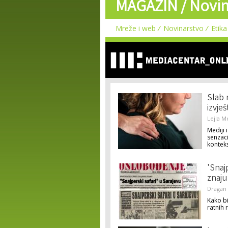
MAGAZIN /
Novin
Mreže i web
Novinarstvo
Etika
Slab m
izvje
Lejla M
Mediji i
senzaci
konteks
'Snaj
znaju
Dragan
Kako bi
ratnih 