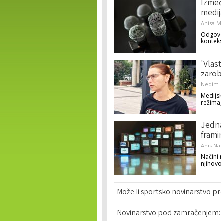
Izmeđ
medij
Anisa 
Odgovor
konteks
'Vlast
zarob
Nedim S
Medijs
režima,
Jedna 
frami
Adis Na
Načini 
njihov
Može li sportsko novinarstvo pre
Novinarstvo pod zamračenjem: S