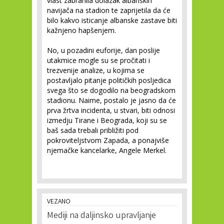
vlast zabranila dolazak albanskih
navijača na stadion te zaprijetila da će
bilo kakvo isticanje albanske zastave biti
kažnjeno hapšenjem.
No, u pozadini euforije, dan poslije
utakmice mogle su se pročitati i
trezvenije analize, u kojima se
postavljalo pitanje političkih posljedica
svega što se dogodilo na beogradskom
stadionu. Naime, postalo je jasno da će
prva žrtva incidenta, u stvari, biti odnosi
izmedju Tirane i Beograda, koji su se
baš sada trebali približiti pod
pokroviteljstvom Zapada, a ponajviše
njemačke kancelarke, Angele Merkel.
VEZANO
Mediji na daljinsko upravljanje