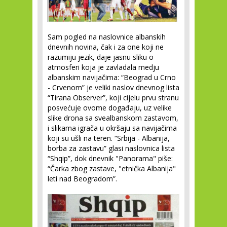
Sam pogled na naslovnice albanskih
dnevnih novina, čak i za one koji ne
razumiju jezik, daje jasnu sliku o
atmosferi koja je zavladala medju
albanskim navijačima: “Beograd u Crno
- Crvenom” je veliki naslov dnevnog lista
“Tirana Observer”, koji cijelu prvu stranu
posvećuje ovome događaju, uz velike
slike drona sa svealbanskom zastavom,
i slikama igrača u okršaju sa navijačima
koji su ušli na teren. “Srbija - Albanija,
borba za zastavu” glasi naslovnica lista
“Shqip”, dok dnevnik "Panorama" piše:
“Čarka zbog zastave, "etnička Albanija"
leti nad Beogradom”.