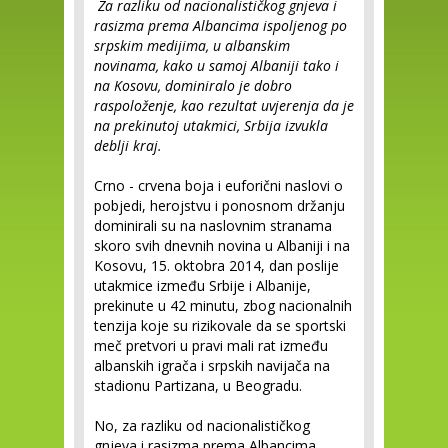
Za razliku od nacionalističkog gnjeva i
rasizma prema Albancima ispoljenog po
srpskim medijima, u albanskim
novinama, kako u samoj Albaniji tako i
na Kosovu, dominiralo je dobro
raspoloženje, kao rezultat uvjerenja da je
na prekinutoj utakmici, Srbija izvukla
deblji kraj.
Crno - crvena boja i euforični naslovi o
pobjedi, herojstvu i ponosnom držanju
dominirali su na naslovnim stranama
skoro svih dnevnih novina u Albaniji i na
Kosovu, 15. oktobra 2014, dan poslije
utakmice između Srbije i Albanije,
prekinute u 42 minutu, zbog nacionalnih
tenzija koje su rizikovale da se sportski
meč pretvori u pravi mali rat između
albanskih igrača i srpskih navijača na
stadionu Partizana, u Beogradu.
No, za razliku od nacionalističkog
gnjeva i rasizma prema Albancima