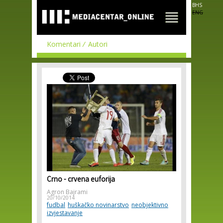
Skip to
BHS
main
ENG
content
Komentari
Autori
Crno - crvena euforija
Agron Bajrami
20/10/2014
fudbal
huškačko novinarstvo
neobjektivno
izvjestavanje