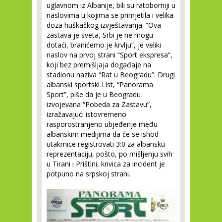
uglavnom iz Albanije, bili su ratoborniji u
naslovima u kojima se primjetila i velika
doza huškačkog izvještavanja. “Ova
zastava je sveta, Srbi je ne mogu
dotaći, branićemo je krvlju”, je veliki
naslov na prvoj strani “Sport ekspresa”,
koji bez premišljaja događaje na
stadionu naziva “Rat u Beogradu”. Drugi
albanski sportski List, “Panorama
Sport”, piše da je u Beogradu
izvojevana “Pobeda za Zastavu”,
izražavajući istovremeno
rasporostranjeno ubjeđenje među
albanskim medijima da će se ishod
utakmice registrovati 3:0 za albansku
reprezentaciju, pošto, po mišljenju svih
u Tirani i Prištini, krivica za incident je
potpuno na srpskoj strani.