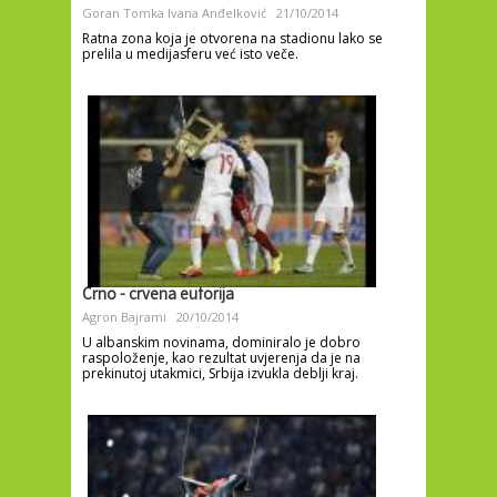
Goran Tomka
Ivana Anđelković
21/10/2014
Ratna zona koja je otvorena na stadionu lako se
prelila u medijasferu već isto veče.
Crno - crvena euforija
Agron Bajrami
20/10/2014
U albanskim novinama, dominiralo je dobro
raspoloženje, kao rezultat uvjerenja da je na
prekinutoj utakmici, Srbija izvukla deblji kraj.