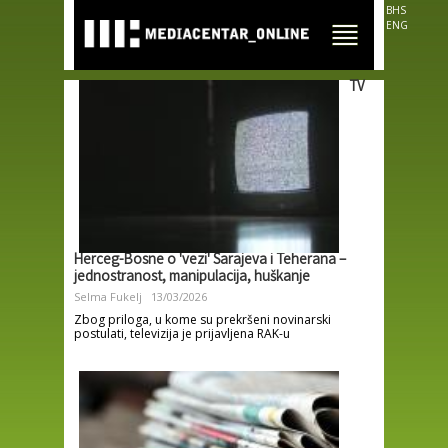
Skip to
BHS
main
ENG
content
TV
Herceg-Bosne o 'vezi' Sarajeva i Teherana –
jednostranost, manipulacija, huškanje
Selma Fukelj
13/03/2026
Zbog priloga, u kome su prekršeni novinarski
postulati, televizija je prijavljena RAK-u