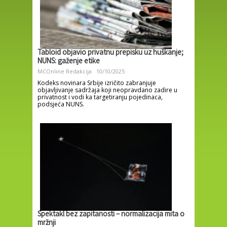
Tabloid objavio privatnu prepisku uz huškanje;
NUNS: gaženje etike
MCOnline Redakcija
10/10/2025
Kodeks novinara Srbije izričito zabranjuje
objavljivanje sadržaja koji neopravdano zadire u
privatnost i vodi ka targetiranju pojedinaca,
podsjeća NUNS.
Spektakl bez zapitanosti – normalizacija mita o
mržnji