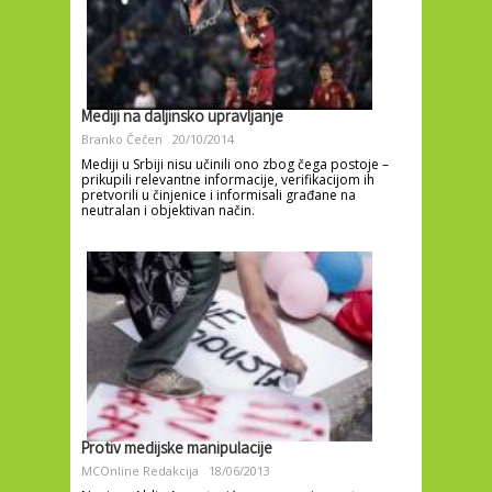
Mediji na daljinsko upravljanje
Branko Čečen
20/10/2014
Mediji u Srbiji nisu učinili ono zbog čega postoje –
prikupili relevantne informacije, verifikacijom ih
pretvorili u činjenice i informisali građane na
neutralan i objektivan način.
Protiv medijske manipulacije
MCOnline Redakcija
18/06/2013