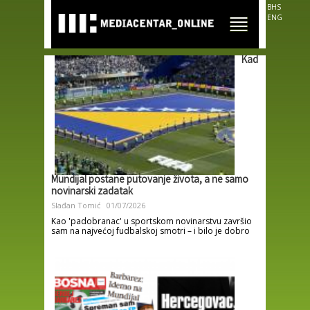
Skip to
BHS
main
ENG
content
Kad
Mundijal postane putovanje života, a ne samo
novinarski zadatak
Slađan Tomić
01/07/2026
Kao 'padobranac' u sportskom novinarstvu završio
sam na najvećoj fudbalskoj smotri – i bilo je dobro