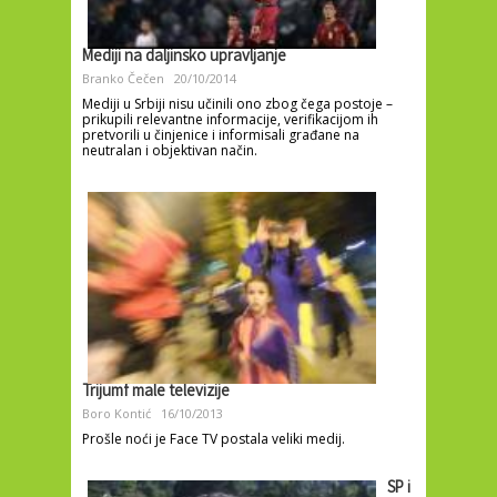
Mediji na daljinsko upravljanje
Branko Čečen
20/10/2014
Mediji u Srbiji nisu učinili ono zbog čega postoje –
prikupili relevantne informacije, verifikacijom ih
pretvorili u činjenice i informisali građane na
neutralan i objektivan način.
Trijumf male televizije
Boro Kontić
16/10/2013
Prošle noći je Face TV postala veliki medij.
SP i