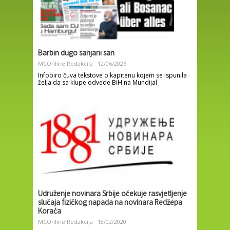
Barbin dugo sanjani san
MCOnline Redakcija
12/06/2026
Infobiro čuva tekstove o kapitenu kojem se ispunila
želja da sa klupe odvede BiH na Mundijal
Udruženje novinara Srbije očekuje rasvjetljenje
slučaja fizičkog napada na novinara Redžepa
Koraća
MCOnline Redakcija
18/02/2020