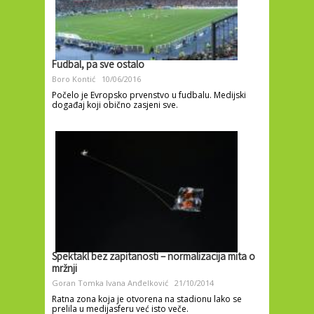
Fudbal, pa sve ostalo
Boro Kontić
10/06/2016
Počelo je Evropsko prvenstvo u fudbalu. Medijski
događaj koji obično zasjeni sve.
Spektakl bez zapitanosti – normalizacija mita o
mržnji
Goran Tomka
Ivana Anđelković
21/10/2014
Ratna zona koja je otvorena na stadionu lako se
prelila u medijasferu već isto veče.