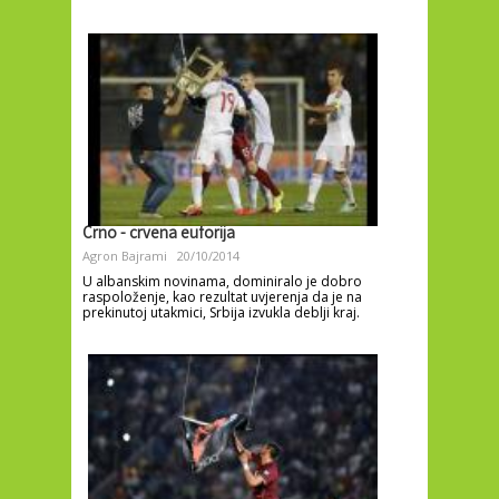
Crno - crvena euforija
Agron Bajrami
20/10/2014
U albanskim novinama, dominiralo je dobro
raspoloženje, kao rezultat uvjerenja da je na
prekinutoj utakmici, Srbija izvukla deblji kraj.