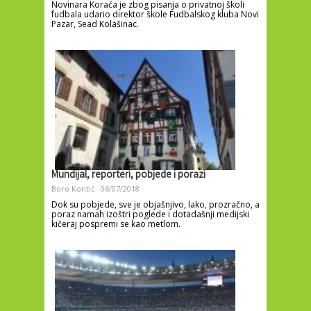
Novinara Koraća je zbog pisanja o privatnoj školi
fudbala udario direktor škole Fudbalskog kluba Novi
Pazar, Sead Kolašinac.
Mundijal, reporteri, pobjede i porazi
Boro Kontić
06/07/2018
Dok su pobjede, sve je objašnjivo, lako, prozračno, a
poraz namah izoštri poglede i dotadašnji medijski
kičeraj pospremi se kao metlom.