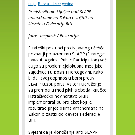
unija
Bosna i Hercegovina
Predstavljamo ključne anti-SLAPP
amandmane na Zakon o zaštiti od
klevete u Federaciji BiH
foto: Unsplash / Ilustracija
Strateški postupci protiv javnog učešća,
poznatiji po akronimu SLAPP (Strategic
Lawsuit Against Public Participation) već
dugo su problem cjelokupne medijske
zajednice i u Bosni i Hercegovini. Kako
bi dali svoj doprinos u borbi protiv
SLAPP tužbi, portal Valter i Udruženje
za promociju medijskih sloboda, kritičko
i istraživačko novinarstvo SKIN,
implementirali su projekat koji je
rezultirao prijedlozima amandmana na
Zakon o zaštiti od klevete Federacije
BiH.
Svjesni da je donošenje anti-SLAPP