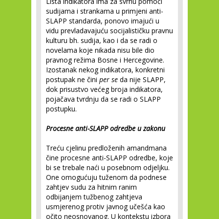
Lista indikatora ima za svrhu pomoći
sudijama i strankama u primjeni anti-
SLAPP standarda, ponovo imajući u
vidu prevladavajuću socijalističku pravnu
kulturu bh. sudija, kao i da se radi o
novelama koje nikada nisu bile dio
pravnog režima Bosne i Hercegovine.
Izostanak nekog indikatora, konkretni
postupak ne čini
per se
da nije SLAPP,
dok prisustvo većeg broja indikatora,
pojačava tvrdnju da se radi o SLAPP
postupku.
Procesne anti-SLAPP odredbe u zakonu
Treću cjelinu predloženih amandmana
čine procesne anti-SLAPP odredbe, koje
bi se trebale naći u posebnom odjeljku.
One omogućuju tuženom da podnese
zahtjev sudu za hitnim ranim
odbijanjem tužbenog zahtjeva
usmjerenog protiv javnog učešća kao
očito neosnovanog. U kontekstu izbora