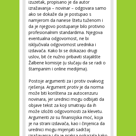
izuzetak, propisano je da autor
izražavanja – novinar – odgovara samo
ako se dokaže da je postupao s
namjerom da nanese štetu tuženom i
da je njegovo postupanje bilo protivno
profesionalnim standardima. Njegova
eventualna odgovornost, ne bi
isključivala odgovornost urednika i
izdavača. Kako bi se dokazao drugi
uslov, bit će nužno pribaviti stajalište
Žalbene komisije (u slučaju da se radi o
štampanim i online medijima).
Postoje argumenti za i protiv ovakvog
rješenja. Argument
protiv
je da norma
može biti korištena za autocenzuru
novinara, jer urednici mogu odbijati da
objave tekst za koji smatraju da ih
može izložiti odgovornosti za klevetu.
Argumenti
za
su finansijska moć, koja
je na strani izdavača, kao i činjenica da
urednici mogu mijenjati sadržaj
izražavanja i da je praksa pokazala kako