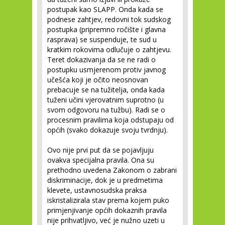
postupak kao SLAPP. Onda kada se
podnese zahtjev, redovni tok sudskog
postupka (pripremno ročište i glavna
rasprava) se suspenduje, te sud u
kratkim rokovima odlučuje o zahtjevu.
Teret dokazivanja da se ne radi o
postupku usmjerenom protiv javnog
učešća koji je očito neosnovan
prebacuje se na tužitelja, onda kada
tuženi učini vjerovatnim suprotno (u
svom odgovoru na tužbu). Radi se o
procesnim pravilima koja odstupaju od
općih (svako dokazuje svoju tvrdnju).
Ovo nije prvi put da se pojavljuju
ovakva specijalna pravila. Ona su
prethodno uvedena Zakonom o zabrani
diskriminacije, dok je u predmetima
klevete, ustavnosudska praksa
iskristalizirala stav prema kojem puko
primjenjivanje općih dokaznih pravila
nije prihvatljivo, već je nužno uzeti u