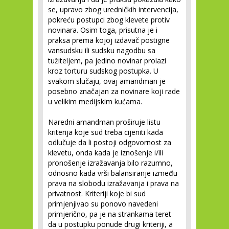
se, upravo zbog uredničkih intervencija,
pokreću postupci zbog klevete protiv
novinara. Osim toga, prisutna je i
praksa prema kojoj izdavač postigne
vansudsku ili sudsku nagodbu sa
tužiteljem, pa jedino novinar prolazi
kroz torturu sudskog postupka. U
svakom slučaju, ovaj amandman je
posebno značajan za novinare koji rade
u velikim medijskim kućama.
Naredni amandman proširuje listu
kriterija koje sud treba cijeniti kada
odlučuje da li postoji odgovornost za
klevetu, onda kada je iznošenje i/ili
pronošenje izražavanja bilo razumno,
odnosno kada vrši balansiranje između
prava na slobodu izražavanja i prava na
privatnost. Kriteriji koje bi sud
primjenjivao su ponovo navedeni
primjerično, pa je na strankama teret
da u postupku ponude drugi kriteriji, a