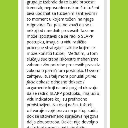
grupa je izabrala da to bude procesni
trenutak, neposredno nakon što tuženi
biva upoznat sa tužbenim zahtjevom i
to moment u kojem tuženi na njega
odgovara. To, pak, ne znači da se u
nekoj od narednih procesnih faza ne
može ispostaviti da se radi o SLAPP
postupku, imajući u vidu različite
procesne strategije i taktike kojim se
može koristiti tužitelj. Međutim, u tom
slučaju sud treba iskoristiti mehanizme
zabrane zloupotrebe procesnih prava iz
zakona o parničnom postupku. U svom
zahtjevu, tužitelj mora ponuditi
prima
facie
dokaze odnosno dokaze /
argumente koji na prvi pogled ukazuju
da se radi o SLAPP postupku, imajući u
vidu indikatore koji su prethodno
predstavljeni. Na ovaj način, tužitelj
ostvaruje svoje pravo na pristup sudu,
dok se istovremeno sprječava njegova
dalja zloupotreba. Dakle, nije dovoljno
da tuženi samo izjavi ili prokaže