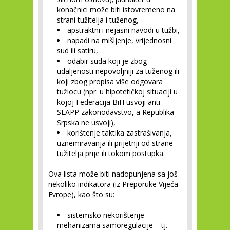
konačnici može biti istovremeno na
strani tužitelja i tuženog,
apstraktni i nejasni navodi u tužbi,
napadi na mišljenje, vrijednosni
sud ili satiru,
odabir suda koji je zbog
udaljenosti nepovoljniji za tuženog ili
koji zbog propisa više odgovara
tužiocu (npr. u hipotetičkoj situaciji u
kojoj Federacija BiH usvoji anti-
SLAPP zakonodavstvo, a Republika
Srpska ne usvoji),
korištenje taktika zastrašivanja,
uznemiravanja ili prijetnji od strane
tužitelja prije ili tokom postupka.
Ova lista može biti nadopunjena sa još
nekoliko indikatora (iz Preporuke Vijeća
Evrope), kao što su:
sistemsko nekorištenje
mehanizama samoregulacije – tj.