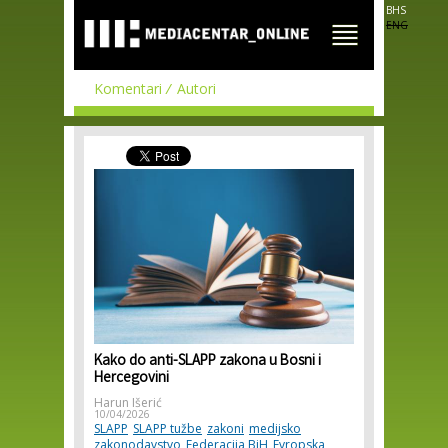
Skip to
BHS
main
ENG
content
Komentari
Autori
Kako do anti-SLAPP zakona u Bosni i
Hercegovini
Harun Išerić
10/04/2026
SLAPP
SLAPP tužbe
zakoni
medijsko
zakonodavstvo
Federacija BiH
Evropska