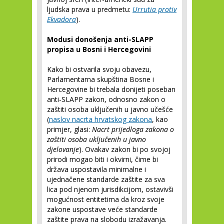
ljudska prava u predmetu:
Urrutia protiv
Ekvadora
).
Modusi donošenja anti-SLAPP
propisa u Bosni i Hercegovini
Kako bi ostvarila svoju obavezu,
Parlamentarna skupština Bosne i
Hercegovine bi trebala donijeti poseban
anti-SLAPP zakon, odnosno zakon o
zaštiti osoba uključenih u javno učešće
(
naslov nacrta hrvatskog zakona
, kao
primjer, glasi:
Nacrt prijedloga zakona o
zaštiti osoba uključenih u javno
djelovanje
). Ovakav zakon bi po svojoj
prirodi mogao biti i okvirni, čime bi
država uspostavila minimalne i
ujednačene standarde zaštite za sva
lica pod njenom jurisdikcijom, ostavivši
mogućnost entitetima da kroz svoje
zakone uspostave veće standarde
zaštite prava na slobodu izražavanja.