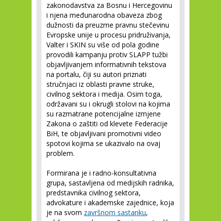
zakonodavstva za Bosnu i Hercegovinu
i njena međunarodna obaveza zbog
dužnosti da preuzme pravnu stečevinu
Evropske unije u procesu pridruživanja,
Valter i SKIN su više od pola godine
provodili kampanju protiv SLAPP tužbi
objavljivanjem informativnih tekstova
na portalu, čiji su autori priznati
stručnjaci iz oblasti pravne struke,
civilnog sektora i medija. Osim toga,
održavani su i okrugli stolovi na kojima
su razmatrane potencijalne izmjene
Zakona o zaštiti od klevete Federacije
BiH, te objavljivani promotivni video
spotovi kojima se ukazivalo na ovaj
problem.
Formirana je i radno-konsultativna
grupa, sastavljena od medijskih radnika,
predstavnika civilnog sektora,
advokature i akademske zajednice, koja
je na svom
završnom sastanku
,