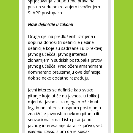
sprječavanja zloupotrebe prava na
pristup sudu pokretanjem i vođenjem
SLAPP postupaka.
Nove definicije u zakonu
Druga cjelina predloženih izmjena i
dopuna donosi tri definicije (jedine
definicije koje su sadržane i u Direktivi):
javnog učešća, javnog interesa i
zlonamjernih sudskih postupaka protiv
javnog učešća. Predloženi amandmani
dominantno preuzimaju ove definicije,
dok se neke dodatno razrađuju.
Javni interes se definiše kao svako
pitanje koje utiče na javnost u tolikoj
mjeri da javnost za njega može imati
legitiman interes, naspram postojanja
znatiželje javnosti o nekom pitanju ili
senzacionalizma. Lista pitanja od
javnog interesa nije data isključivo, već
exempli causa,
s tim da je spisak