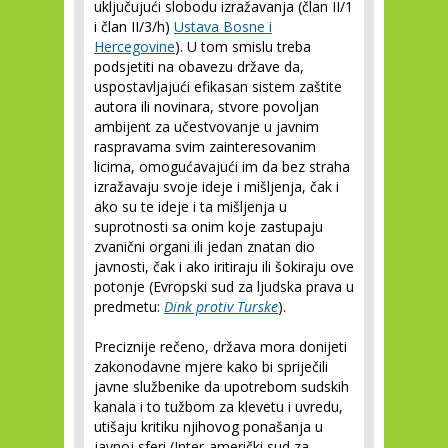
uključujući slobodu izražavanja (član II/1
i član II/3/h)
Ustava Bosne i
Hercegovine
). U tom smislu treba
podsjetiti na obavezu države da,
uspostavljajući efikasan sistem zaštite
autora ili novinara, stvore povoljan
ambijent za učestvovanje u javnim
raspravama svim zainteresovanim
licima, omogućavajući im da bez straha
izražavaju svoje ideje i mišljenja, čak i
ako su te ideje i ta mišljenja u
suprotnosti sa onim koje zastupaju
zvanični organi ili jedan znatan dio
javnosti, čak i ako iritiraju ili šokiraju ove
potonje (Evropski sud za ljudska prava u
predmetu:
Dink protiv Turske
).
Preciznije rečeno, država mora donijeti
zakonodavne mjere kako bi spriječili
javne službenike da upotrebom sudskih
kanala i to tužbom za klevetu i uvredu,
utišaju kritiku njihovog ponašanja u
javnoj sferi (Inter-američki sud za