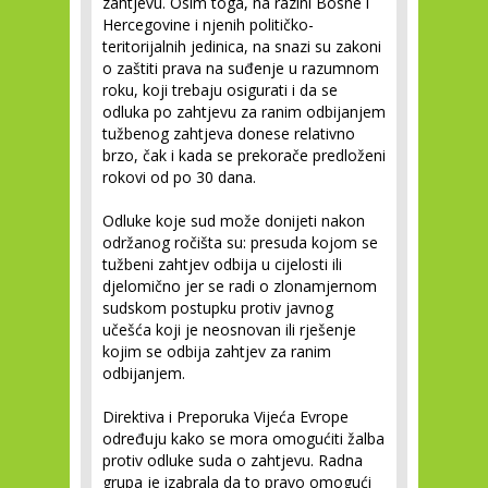
zahtjevu. Osim toga, na razini Bosne i
Hercegovine i njenih političko-
teritorijalnih jedinica, na snazi su zakoni
o zaštiti prava na suđenje u razumnom
roku, koji trebaju osigurati i da se
odluka po zahtjevu za ranim odbijanjem
tužbenog zahtjeva donese relativno
brzo, čak i kada se prekorače predloženi
rokovi od po 30 dana.
Odluke koje sud može donijeti nakon
održanog ročišta su: presuda kojom se
tužbeni zahtjev odbija u cijelosti ili
djelomično jer se radi o zlonamjernom
sudskom postupku protiv javnog
učešća koji je neosnovan ili rješenje
kojim se odbija zahtjev za ranim
odbijanjem.
Direktiva i Preporuka Vijeća Evrope
određuju kako se mora omogućiti žalba
protiv odluke suda o zahtjevu. Radna
grupa je izabrala da to pravo omogući