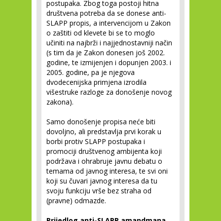
postupaka. Zbog toga postoji hitna
društvena potreba da se donese anti-
SLAPP propis, a intervencijom u Zakon
o zaštiti od klevete bi se to moglo
učiniti na najbrži i najjednostavniji način
(s tim da je Zakon donesen još 2002.
godine, te izmijenjen i dopunjen 2003. i
2005. godine, pa je njegova
dvodecenijska primjena izrodila
višestruke razloge za donošenje novog
zakona).
Samo donošenje propisa neće biti
dovoljno, ali predstavlja prvi korak u
borbi protiv SLAPP postupaka i
promociji društvenog ambijenta koji
podržava i ohrabruje javnu debatu o
temama od javnog interesa, te svi oni
koji su čuvari javnog interesa da tu
svoju funkciju vrše bez straha od
(pravne) odmazde.
Prijedlog anti-SLAPP amandmana