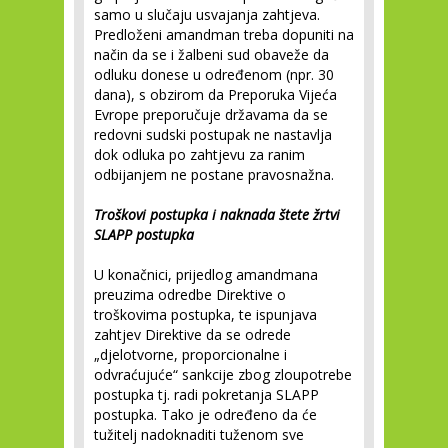
samo u slučaju usvajanja zahtjeva.
Predloženi amandman treba dopuniti na
način da se i žalbeni sud obaveže da
odluku donese u određenom (npr. 30
dana), s obzirom da Preporuka Vijeća
Evrope preporučuje državama da se
redovni sudski postupak ne nastavlja
dok odluka po zahtjevu za ranim
odbijanjem ne postane pravosnažna.
Troškovi postupka i naknada štete žrtvi
SLAPP postupka
U konačnici, prijedlog amandmana
preuzima odredbe Direktive o
troškovima postupka, te ispunjava
zahtjev Direktive da se odrede
„djelotvorne, proporcionalne i
odvraćujuće“ sankcije zbog zloupotrebe
postupka tj. radi pokretanja SLAPP
postupka. Tako je određeno da će
tužitelj nadoknaditi tuženom sve