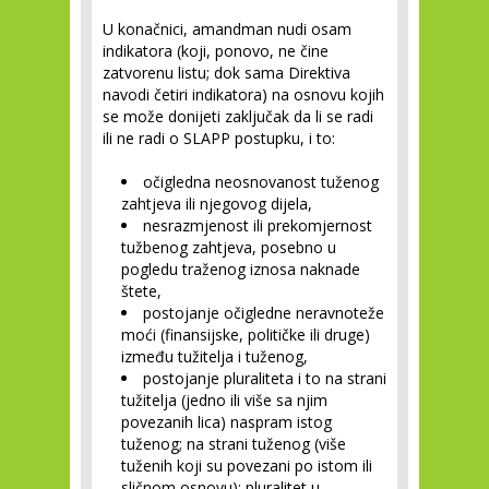
U konačnici, amandman nudi osam
indikatora (koji, ponovo, ne čine
zatvorenu listu; dok sama Direktiva
navodi četiri indikatora) na osnovu kojih
se može donijeti zaključak da li se radi
ili ne radi o SLAPP postupku, i to:
očigledna neosnovanost tuženog
zahtjeva ili njegovog dijela,
nesrazmjenost ili prekomjernost
tužbenog zahtjeva, posebno u
pogledu traženog iznosa naknade
štete,
postojanje očigledne neravnoteže
moći (finansijske, političke ili druge)
između tužitelja i tuženog,
postojanje pluraliteta i to na strani
tužitelja (jedno ili više sa njim
povezanih lica) naspram istog
tuženog; na strani tuženog (više
tuženih koji su povezani po istom ili
sličnom osnovu); pluralitet u