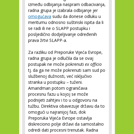
između odbijanja naspram odbacivanja,
radna grupa je izabrala odbijanje jer
omogućava
sudu da donese odluku u
meritumu odnosno suštinski ispita da li
se radi ili ne o SLAPP postupku i
posljedično dodjeljivanje određenih
prava žrtvi SLAPP-a.
Za razliku od Preporuke Vijeća Evrope,
radna grupa je odlučila da se ovaj
postupak ne može pokrenuti
ex officio
tj. da ga ne može pokrenuti sam sud po
službenoj dužnosti, već isključivo
stranka u postupku – tuženi.
Amandman potom ograničava
procesnu fazu u kojoj se može
podnijeti zahtjev i to u odgovoru na
tužbu. Direktiva obavezuje državu da to
omogući u najranijoj fazi, dok
Preporuka Vijeća Evrope ostavlja
diskreciono polje državi da samostalno
odredi dati procesni trenutak. Radna