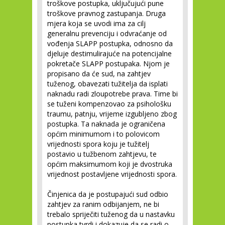
troškove postupka, uključujući pune
troškove pravnog zastupanja. Druga
mjera koja se uvodi ima za cilj
generalnu prevenciju i odvraćanje od
vođenja SLAPP postupka, odnosno da
djeluje destimulirajuće na potencijalne
pokretače SLAPP postupaka. Njom je
propisano da će sud, na zahtjev
tuženog, obavezati tužitelja da isplati
naknadu radi zloupotrebe prava. Time bi
se tuženi kompenzovao za psihološku
traumu, patnju, vrijeme izgubljeno zbog
postupka. Ta naknada je ograničena
općim minimumom i to polovicom
vrijednosti spora koju je tužitelj
postavio u tužbenom zahtjevu, te
općim maksimumom koji je dvostruka
vrijednost postavljene vrijednosti spora.
Činjenica da je postupajući sud odbio
zahtjev za ranim odbijanjem, ne bi
trebalo spriječiti tuženog da u nastavku
postupka tvrdi i dokazuje da se radi o