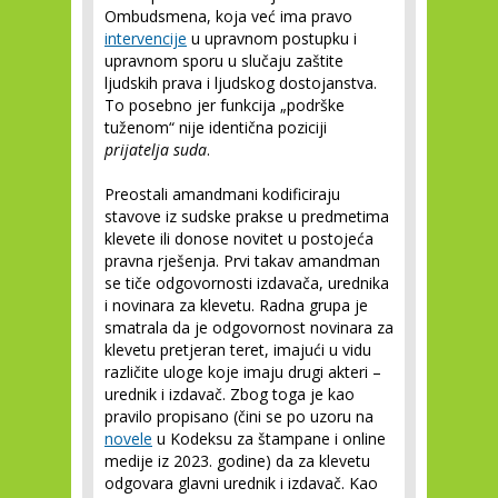
Ombudsmena, koja već ima pravo
intervencije
u upravnom postupku i
upravnom sporu u slučaju zaštite
ljudskih prava i ljudskog dostojanstva.
To posebno jer funkcija „podrške
tuženom“ nije identična poziciji
prijatelja suda
.
Preostali amandmani kodificiraju
stavove iz sudske prakse u predmetima
klevete ili donose novitet u postojeća
pravna rješenja. Prvi takav amandman
se tiče odgovornosti izdavača, urednika
i novinara za klevetu. Radna grupa je
smatrala da je odgovornost novinara za
klevetu pretjeran teret, imajući u vidu
različite uloge koje imaju drugi akteri –
urednik i izdavač. Zbog toga je kao
pravilo propisano (čini se po uzoru na
novele
u Kodeksu za štampane i online
medije iz 2023. godine) da za klevetu
odgovara glavni urednik i izdavač. Kao