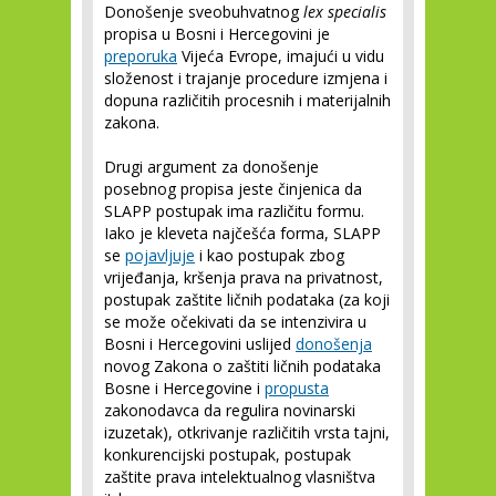
Donošenje sveobuhvatnog
lex specialis
propisa u Bosni i Hercegovini je
preporuka
Vijeća Evrope, imajući u vidu
složenost i trajanje procedure izmjena i
dopuna različitih procesnih i materijalnih
zakona.
Drugi argument za donošenje
posebnog propisa jeste činjenica da
SLAPP postupak ima različitu formu.
Iako je kleveta najčešća forma, SLAPP
se
pojavljuje
i kao postupak zbog
vrijeđanja, kršenja prava na privatnost,
postupak zaštite ličnih podataka (za koji
se može očekivati da se intenzivira u
Bosni i Hercegovini uslijed
donošenja
novog Zakona o zaštiti ličnih podataka
Bosne i Hercegovine i
propusta
zakonodavca da regulira novinarski
izuzetak), otkrivanje različitih vrsta tajni,
konkurencijski postupak, postupak
zaštite prava intelektualnog vlasništva