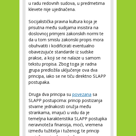
u radu redovnih sudova, u predmetima
klevete nije ujednačena.
Socijalistička pravna kultura koja je
prisutna među sudijama insistira na
doslovnoj primjeni zakonskih normi te
da u tom smislu zakonski propis mora
obuhvatiti i kodificirati eventualno
obavezujuće standarde iz sudske
prakse, a koji se ne nalaze u samom
tekstu propisa. Zbog toga je radna
grupa predložila uključenje ova dva
principa, iako se ne tiču direktno SLAPP
postupaka.
Druga dva principa su
povezana
sa
SLAPP postupcima: princip postizanja
stvarne jednakosti oružja među
strankama, imajući u vidu da je
temeljna karakteristika SLAPP postupka
neravnoteža finansija, moći, vremena
između tužitelja i tuženog; te princip