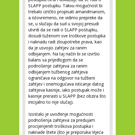
SLAPP postupku. Takvu mogućnost bi
trebalo izričito propisati amandmanom,
a istovremeno, ne vidimo prepreke da
se, u slučaju da sud u svojoj presudi
utvrdi da se radi o SLAPP postupku,
dosudi tuženom sve troškove postupka
i naknadu radi zloupotrebe prava, kao
da je usvojio zahtjev za ranim
odbijanjem. Na taj način bi se izvršio
balans sa prijedlogom da se
podnošenje zahtjeva za ranim
odbijanjem tužbenog zahtjeva
ograničava na odgovor na tužbeni
zahtjev i onemogućava isticanje datog
zahtjeva kasnije, iako postupak može i
kasnije prerasti u SLAPP (bez obzira što
inicijalno to nije slučaj).
Izostalo je uvođenje mogućnosti
podnošenja zahtjeva za predujam
procijenjenih troškova postupka i
naknade štete (što je preporuka Vijeća