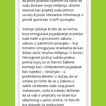
da pruže podršku tuženom na način da
sudu dostave svoja mišljenja, stručne
stavove kao prijatelj suda (
amicus
curiae
) ili pruže relevantne informacije o
prirodi spora kao SLAPP postupku.
Sretnije rješenje bi bilo da se norma
koja omogućava pojavljivanje
prijatelja
suda
nađe u procesnom zakonu –
zakonu o parničnom postupku – koji
trenutno omogućava strankama da kao
dokaz ulože stručna mišljenja. U Bosni i
Hercegovini postoji sudska praksa
prema kojoj su se članovi Žalbene
komisije kao i Ombudsmeni pojavljivali
kao svjedoci – stručnjaci – u
predmetima klevete. U slučaju da se
ostane pri tome da se u Zakonu o
zaštiti od klevete nađe ovaj pravni
mehanizam, onda bi trebalo definirati
da se radi o umješaču na strani lica
uključenog u javno učešće, te listu tih
lica dopuniti sa Institucijom