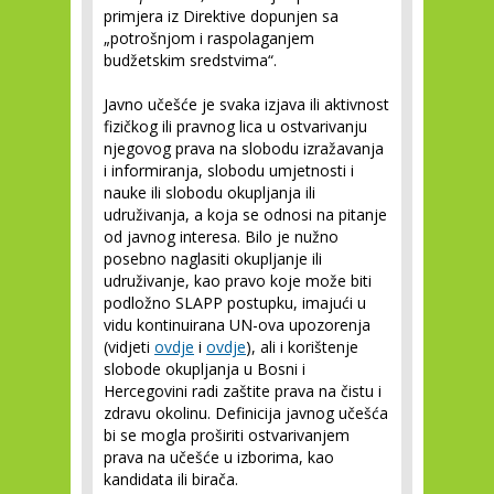
primjera iz Direktive dopunjen sa
„potrošnjom i raspolaganjem
budžetskim sredstvima“.
Javno učešće je svaka izjava ili aktivnost
fizičkog ili pravnog lica u ostvarivanju
njegovog prava na slobodu izražavanja
i informiranja, slobodu umjetnosti i
nauke ili slobodu okupljanja ili
udruživanja, a koja se odnosi na pitanje
od javnog interesa. Bilo je nužno
posebno naglasiti okupljanje ili
udruživanje, kao pravo koje može biti
podložno SLAPP postupku, imajući u
vidu kontinuirana UN-ova upozorenja
(vidjeti
ovdje
i
ovdje
), ali i korištenje
slobode okupljanja u Bosni i
Hercegovini radi zaštite prava na čistu i
zdravu okolinu. Definicija javnog učešća
bi se mogla proširiti ostvarivanjem
prava na učešće u izborima, kao
kandidata ili birača.