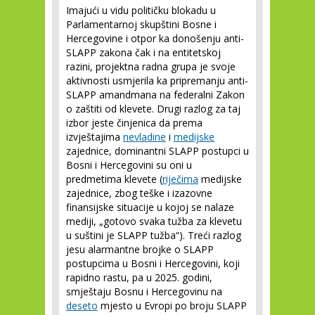
Imajući u vidu političku blokadu u
Parlamentarnoj skupštini Bosne i
Hercegovine i otpor ka donošenju anti-
SLAPP zakona čak i na entitetskoj
razini, projektna radna grupa je svoje
aktivnosti usmjerila ka pripremanju anti-
SLAPP amandmana na federalni Zakon
o zaštiti od klevete. Drugi razlog za taj
izbor jeste činjenica da prema
izvještajima
nevladine
i
medijske
zajednice, dominantni SLAPP postupci u
Bosni i Hercegovini su oni u
predmetima klevete (
riječima
medijske
zajednice, zbog teške i izazovne
finansijske situacije u kojoj se nalaze
mediji, „gotovo svaka tužba za klevetu
u suštini je SLAPP tužba“). Treći razlog
jesu alarmantne brojke o SLAPP
postupcima u Bosni i Hercegovini, koji
rapidno rastu, pa u 2025. godini,
smještaju Bosnu i Hercegovinu na
deseto
mjesto u Evropi po broju SLAPP