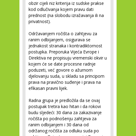
obzir cijeli niz kriterija iz sudske prakse
kod odlučivanja kojem pravu dati
prednost (na slobodu izražavanja ili na
privatnost).
Održavanjem ročišta o zahtjevu za
ranim odbijanjem, osigurava se
jednakost stranaka i kontradiktornost
postupka. Preporuka Vijeća Evrope i
Direktiva ne propisuju vremenski okvir u
kojem će se date procesne radnje
poduzeti, već govore o ažurnom
djelovanju suda, u skladu sa principom
prava na pravično suđenje i prava na
efikasan pravni lijek.
Radna grupa je predložila da se ovaj
postupak tretira kao hitan i da rokovi
budu sljedeći: 30 dana za zakazivanje
ročišta po podnošenju zahtjeva za
ranim odbijanjem i 30 dana od
održanog ročišta za odluku suda po