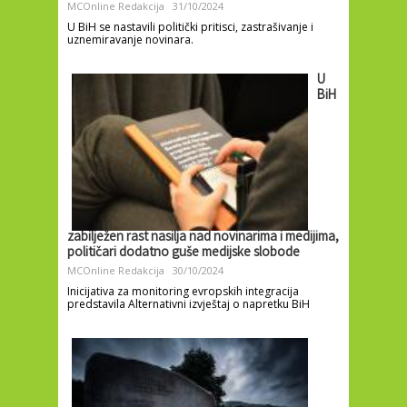
MCOnline Redakcija
31/10/2024
U BiH se nastavili politički pritisci, zastrašivanje i
uznemiravanje novinara.
U
BiH
zabilježen rast nasilja nad novinarima i medijima,
političari dodatno guše medijske slobode
MCOnline Redakcija
30/10/2024
Inicijativa za monitoring evropskih integracija
predstavila Alternativni izvještaj o napretku BiH