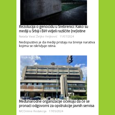
Rezolucija o genocidu u Srebrenici: Kako su
mediji u Srbiji i BiH vidjeli različite (ne)istine
Nataša Vasić
Željko Veljković
11/07/2024
Nedopustivo je da mediji pristaju na širenje narativa
kojima se iskrivljuje istina.
Međunarodne organizacije očekuju da će se
pronaći odgovorni za opstrukcije javnih servisa
MCOnline Redakcija
17/05/2024