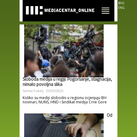
Skip to
BHS
main
ENG
content
Sloboda medija u regiji: Pogoršanje, stagnacija,
nimalo povoljna slika
Selma Fukelj
03/05/2026
Koliko su mediji slobodni u regionu ocjenjuju BH
novinari, NUNS, HND i Sindikat medija Crne Gore
Od