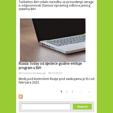
Tužilaštvo BiH izdalo naredbu za provođenje istrage
o odgovornosti članova Upravnog odbora javnog
sistema BiH
Russia Today od sljedeće godine emituje
program u BiH
MCOnline Redakcija
18/12/2023
Medij pod kontrolom Rusije pod sankcijama je EU od
februara 2022.
Pages
1
2
3
›
»
Search form
Search