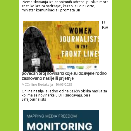
'Nema skrivanja iza anonimnih adresa: publika mora
znati ko kreira sadržaje', kazao je Edin Forto,
ministar komunikacija i prometa BiH.
U
BiH
povećan broj novinarki koje su doživjele rodno
zasnovano nasilje ili prijetnje
MCOnline Redakcija
10/03/2025
Online nasilje je jedno od najčešćih oblika nasilja sa
kojima se novinarke u BiH suočavaju, piše
SafeJournalists