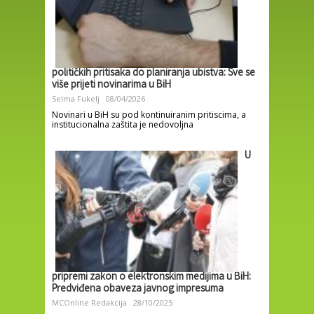
političkih pritisaka do planiranja ubistva: Sve se
više prijeti novinarima u BiH
Selma Fukelj
08/04/2026
Novinari u BiH su pod kontinuiranim pritiscima, a
institucionalna zaštita je nedovoljna
U
pripremi zakon o elektronskim medijima u BiH:
Predviđena obaveza javnog impresuma
MCOnline Redakcija
28/10/2025