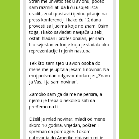
Strah me uhvatio tek u avionu, počeo
sam razmišljati da li ću uspjeti išta
uraditi, znati postaviti ijedno pitanje na
press konferenciji i kako ću 12 dana
provesti sa ljudima koje ne znam. Osim
toga, i kako savladati navijača u sebi,
ostati hladan i profesionalan, jer sam
bio svjestan euforije koja je vladala oko
reprezentacije i njenih nastupa.
Tek što sam sjeo u avion osoba do
mene me je upitala jesam li novinar. Na
moj potvrdan odgovor dodao je: „Znam
ja Vas, i ja sam novinar“.
Zamolio sam ga da me ne persira, a
njemu je trebalo nekoliko sati da
pređemo na ti.
Dželil je mlad novinar, mlađi od mene
skoro 10 godina, vrijedan, pošten i
spreman da pomogne. Tokom
putovanja do Amerike objasnio mi je