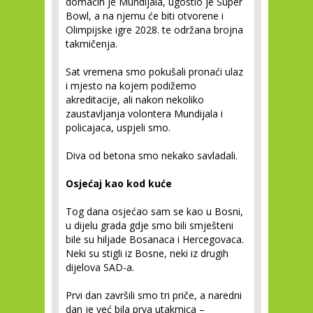
domaćin je Mundijala, ugostio je Super
Bowl, a na njemu će biti otvorene i
Olimpijske igre 2028. te održana brojna
takmičenja.
Sat vremena smo pokušali pronaći ulaz
i mjesto na kojem podižemo
akreditacije, ali nakon nekoliko
zaustavljanja volontera Mundijala i
policajaca, uspjeli smo.
Diva od betona smo nekako savladali.
Osjećaj kao kod kuće
Tog dana osjećao sam se kao u Bosni,
u dijelu grada gdje smo bili smješteni
bile su hiljade Bosanaca i Hercegovaca.
Neki su stigli iz Bosne, neki iz drugih
dijelova SAD-a.
Prvi dan završili smo tri priče, a naredni
dan je već bila prva utakmica –