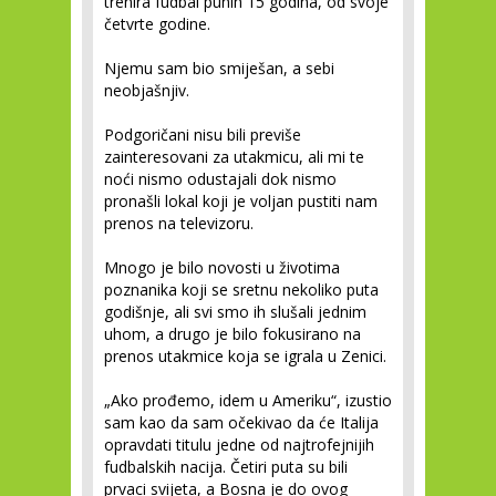
trenira fudbal punih 15 godina, od svoje
četvrte godine.
Njemu sam bio smiješan, a sebi
neobjašnjiv.
Podgoričani nisu bili previše
zainteresovani za utakmicu, ali mi te
noći nismo odustajali dok nismo
pronašli lokal koji je voljan pustiti nam
prenos na televizoru.
Mnogo je bilo novosti u životima
poznanika koji se sretnu nekoliko puta
godišnje, ali svi smo ih slušali jednim
uhom, a drugo je bilo fokusirano na
prenos utakmice koja se igrala u Zenici.
„Ako prođemo, idem u Ameriku“, izustio
sam kao da sam očekivao da će Italija
opravdati titulu jedne od najtrofejnijih
fudbalskih nacija. Četiri puta su bili
prvaci svijeta, a Bosna je do ovog