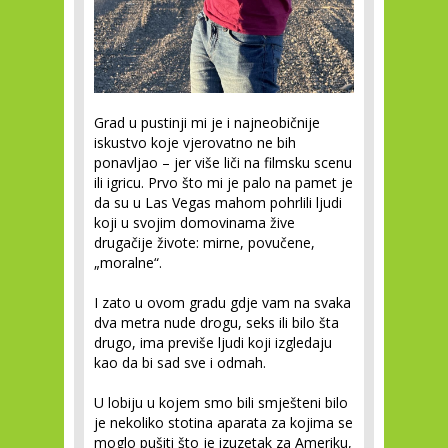
Grad u pustinji mi je i najneobičnije
iskustvo koje vjerovatno ne bih
ponavljao – jer više liči na filmsku scenu
ili igricu. Prvo što mi je palo na pamet je
da su u Las Vegas mahom pohrlili ljudi
koji u svojim domovinama žive
drugačije živote: mirne, povučene,
„moralne“.
I zato u ovom gradu gdje vam na svaka
dva metra nude drogu, seks ili bilo šta
drugo, ima previše ljudi koji izgledaju
kao da bi sad sve i odmah.
U lobiju u kojem smo bili smješteni bilo
je nekoliko stotina aparata za kojima se
moglo pušiti što je izuzetak za Ameriku,