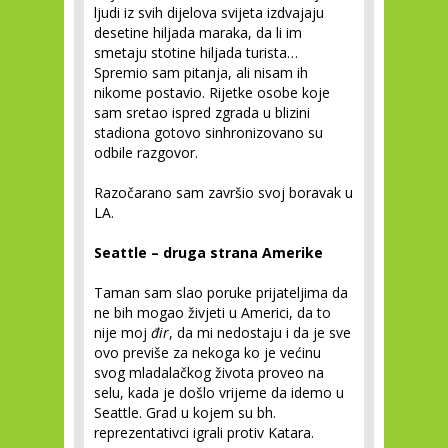
ljudi iz svih dijelova svijeta izdvajaju
desetine hiljada maraka, da li im
smetaju stotine hiljada turista…
Spremio sam pitanja, ali nisam ih
nikome postavio. Rijetke osobe koje
sam sretao ispred zgrada u blizini
stadiona gotovo sinhronizovano su
odbile razgovor.
Razočarano sam završio svoj boravak u
LA.
Seattle – druga strana Amerike
Taman sam slao poruke prijateljima da
ne bih mogao živjeti u Americi, da to
nije moj
đir
, da mi nedostaju i da je sve
ovo previše za nekoga ko je većinu
svog mladalačkog života proveo na
selu, kada je došlo vrijeme da idemo u
Seattle. Grad u kojem su bh.
reprezentativci igrali protiv Katara.