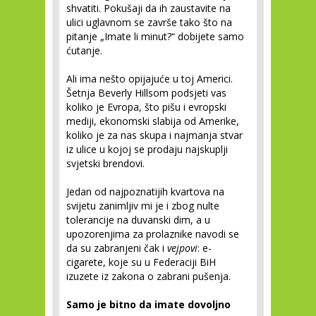
shvatiti. Pokušaji da ih zaustavite na
ulici uglavnom se završe tako što na
pitanje „Imate li minut?“ dobijete samo
ćutanje.
Ali ima nešto opijajuće u toj Americi.
Šetnja Beverly Hillsom podsjeti vas
koliko je Evropa, što pišu i evropski
mediji, ekonomski slabija od Amerike,
koliko je za nas skupa i najmanja stvar
iz ulice u kojoj se prodaju najskuplji
svjetski brendovi.
Jedan od najpoznatijih kvartova na
svijetu zanimljiv mi je i zbog nulte
tolerancije na duvanski dim, a u
upozorenjima za prolaznike navodi se
da su zabranjeni čak i
vejpovi
: e-
cigarete, koje su u Federaciji BiH
izuzete iz zakona o zabrani pušenja.
Samo je bitno da imate dovoljno