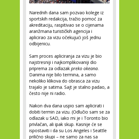
Narednih dana sam pozvao kolege iz
sportskih redakcija, tražio pomoć za
akreditaciju, raspitivao se o cijenama
aranžmana turističkih agencija i
aplicirao za vizu očekujući još jednu
odbijenicu.
Sam proces apliciranja za vizu je bio
najstresniji i najkomplikovaniji dio
priprema za odlazak
preko okeana
.
Danima nije bilo termina, a samo
nekoliko klikova do obrasca za vizu
trajalo je satima. Sajt je stalno padao, a
često nije ni radio.
Nakon dva dana uspio sam aplicirati i
dobiti termin za vizu. (Odlučio sam se za
odlazak u SAD, iako mi je i Toronto bio
privlačan, ali ipak skup. Kasnije će se
ispostaviti i da su Los Angeles i Seattle
prilično skupi – ne samo za nas sa