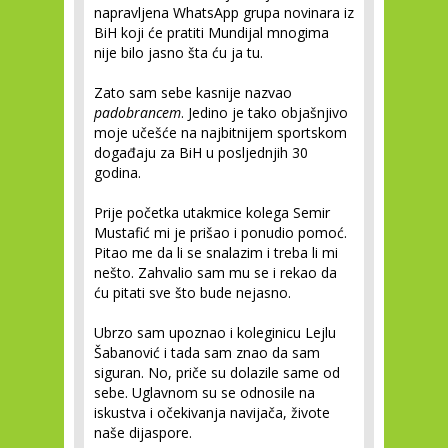
napravljena WhatsApp grupa novinara iz
BiH koji će pratiti Mundijal mnogima
nije bilo jasno šta ću ja tu.
Zato sam sebe kasnije nazvao
padobrancem
. Jedino je tako objašnjivo
moje učešće na najbitnijem sportskom
događaju za BiH u posljednjih 30
godina.
Prije početka utakmice kolega Semir
Mustafić mi je prišao i ponudio pomoć.
Pitao me da li se snalazim i treba li mi
nešto. Zahvalio sam mu se i rekao da
ću pitati sve što bude nejasno.
Ubrzo sam upoznao i koleginicu Lejlu
Šabanović i tada sam znao da sam
siguran. No, priče su dolazile same od
sebe. Uglavnom su se odnosile na
iskustva i očekivanja navijača, živote
naše dijaspore.