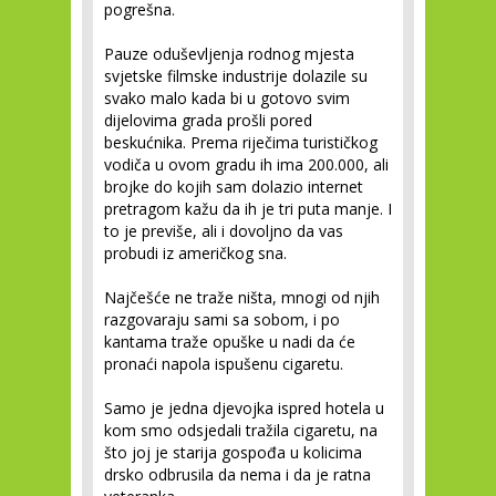
pogrešna.
Pauze oduševljenja rodnog mjesta
svjetske filmske industrije dolazile su
svako malo kada bi u gotovo svim
dijelovima grada prošli pored
beskućnika. Prema riječima turističkog
vodiča u ovom gradu ih ima 200.000, ali
brojke do kojih sam dolazio internet
pretragom kažu da ih je tri puta manje. I
to je previše, ali i dovoljno da vas
probudi iz američkog sna.
Najčešće ne traže ništa, mnogi od njih
razgovaraju sami sa sobom, i po
kantama traže opuške u nadi da će
pronaći napola ispušenu cigaretu.
Samo je jedna djevojka ispred hotela u
kom smo odsjedali tražila cigaretu, na
što joj je starija gospođa u kolicima
drsko odbrusila da nema i da je ratna