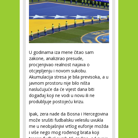
U godinama iza mene čitao sam
zakone, analizirao presude,
procjenjivao realnost najava o
otcjepljenju i novom sukobu.
Akumulacija stresa je bila previsoka, a u
javnom prostoru nije bilo ništa
naslućujuće da će vijest dana biti
događaj koji ne vodi u novu ili ne
produbljuje postojeću krizu.
Ipak, zera nade da Bosna i Hercegovina
može srušiti fudbalsku velesilu uvukla
me u neobjašnjivi vrtlog euforije možda
i više nego mog rođenog brata koji