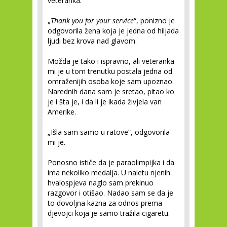
veteranka.
„
Thank you for your service
“, ponizno je
odgovorila žena koja je jedna od hiljada
ljudi bez krova nad glavom.
Možda je tako i ispravno, ali veteranka
mi je u tom trenutku postala jedna od
omraženijih osoba koje sam upoznao.
Narednih dana sam je sretao, pitao ko
je i šta je, i da li je ikada živjela van
Amerike.
„Išla sam samo u ratove“, odgovorila
mi je.
Ponosno ističe da je paraolimpijka i da
ima nekoliko medalja. U naletu njenih
hvalospjeva naglo sam prekinuo
razgovor i otišao. Nadao sam se da je
to dovoljna kazna za odnos prema
djevojci koja je samo tražila cigaretu.