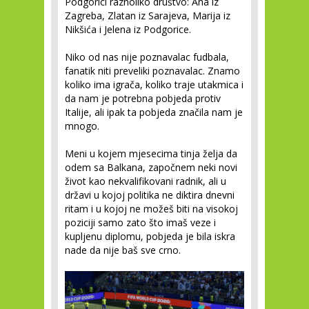
Podgorici raznoliko društvo: Ana iz
Zagreba, Zlatan iz Sarajeva, Marija iz
Nikšića i Jelena iz Podgorice.
Niko od nas nije poznavalac fudbala,
fanatik niti preveliki poznavalac. Znamo
koliko ima igrača, koliko traje utakmica i
da nam je potrebna pobjeda protiv
Italije, ali ipak ta pobjeda značila nam je
mnogo.
Meni u kojem mjesecima tinja želja da
odem sa Balkana, započnem neki novi
život kao nekvalifikovani radnik, ali u
državi u kojoj politika ne diktira dnevni
ritam i u kojoj ne možeš biti na visokoj
poziciji samo zato što imaš veze i
kupljenu diplomu, pobjeda je bila iskra
nade da nije baš sve crno.