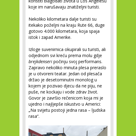
koristiti blagodati života u Los Angelesu
koje im narušavaju znatiželjni turisti.
Nekoliko kilometara dalje turisti su
itekako poželjni na kraju Rute 66, duge
gotovo 4.000 kilometara, koja spaja
istok i zapad Amerike.
Izloge suvenirnica okupirali su turisti, ali
odjednom svi kreću prema molu gdje
brejkdenseri
počinju svoj performans.
Zapravo nekoliko minuta plesa preraslo
je u otvoreni teatar. Jedan od plesača
držao je desetominutni monolog u
kojem je pozivao djecu da ne piju, ne
puše, ne kockaju i vode zdrav život.
Govor je završio rečenicom koja mi je
ujedno i najljepše iskustvo u Americi:
„Na svijetu postoji jedna rasa – ljudska
rasa“.