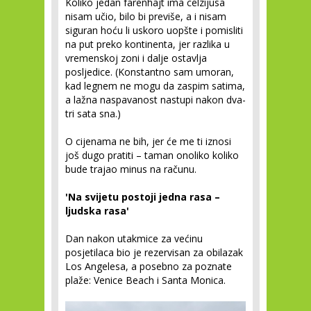
Koliko jedan farenhajt ima celzijusa
nisam učio, bilo bi previše, a i nisam
siguran hoću li uskoro uopšte i pomisliti
na put preko kontinenta, jer razlika u
vremenskoj zoni i dalje ostavlja
posljedice. (Konstantno sam umoran,
kad legnem ne mogu da zaspim satima,
a lažna naspavanost nastupi nakon dva-
tri sata sna.)
O cijenama ne bih, jer će me ti iznosi
još dugo pratiti – taman onoliko koliko
bude trajao minus na računu.
'Na svijetu postoji jedna rasa –
ljudska rasa'
Dan nakon utakmice za većinu
posjetilaca bio je rezervisan za obilazak
Los Angelesa, a posebno za poznate
plaže: Venice Beach i Santa Monica.