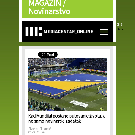
MAGAZIN /
Skip to
main
Novinarstvo
content
BHS
ENG
Kad Mundijal postane putovanje života, a
ne samo novinarski zadatak
Slađan Tomić
01/07/2026