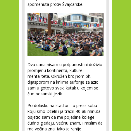
spomenuta protiv Švajcarske.
Dva dana nisam u potpunosti ni doživio
promjenu kontinenta, kulture i
mentaliteta. Okružen brojnom bh.
dijasporom na krilima euforije zalazio
sam u gotovo svaki kutak u kojem se
čuo bosanski jezik.
Po dolasku na stadion i u press sobu
koju smo Dželil i ja tražili 40-ak minuta
osjetio sam da me pojedine kolege
čudno gledaju. Većinu znam, i mislim da
me većina zna. Iako je ranije