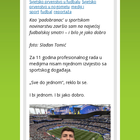
Svjetsko prvenstvo u fudbalu
Svjetsko
prvenstvo u nogometu
mediji i
sport
fudbal
reportaža
Kao 'padobranac' u sportskom
novinarstvu završio sam na najvećoj
fudbalskoj smotri – i bilo je jako dobro
foto: Slađan Tomić
Za 11 godina profesionalnog rada u
medijima nisam nijednom izvijestio sa
sportskog događaja.
„Sve do jednom“, reklo bi se.
I bi jednom. I bi jako dobro.