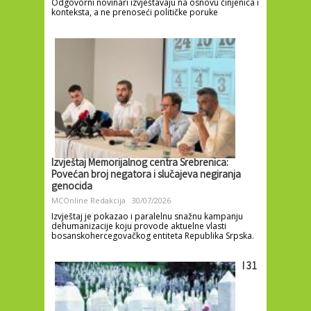
Odgovorni novinari izvještavaju na osnovu činjenica i
konteksta, a ne prenoseći političke poruke
Izvještaj Memorijalnog centra Srebrenica:
Povećan broj negatora i slučajeva negiranja
genocida
MCOnline Redakcija
30/07/2026
Izvještaj je pokazao i paralelnu snažnu kampanju
dehumanizacije koju provode aktuelne vlasti
bosanskohercegovačkog entiteta Republika Srpska.
I 31