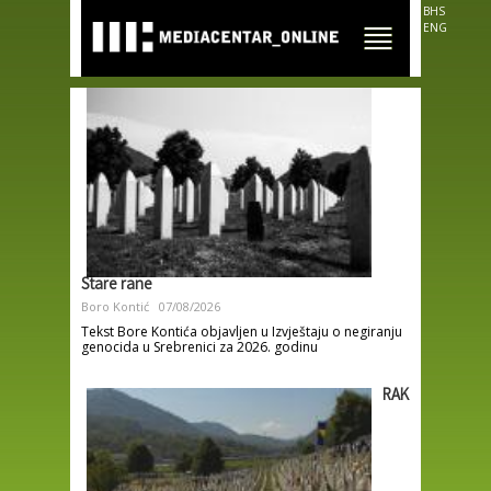
Skip to
BHS
main
ENG
content
Stare rane
Boro Kontić
07/08/2026
Tekst Bore Kontića objavljen u Izvještaju o negiranju
genocida u Srebrenici za 2026. godinu
RAK