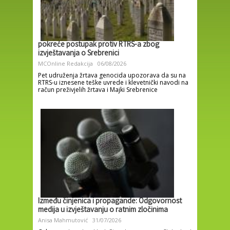
pokreće postupak protiv RTRS-a zbog
izvještavanja o Srebrenici
MCOnline Redakcija
06/08/2026
Pet udruženja žrtava genocida upozorava da su na
RTRS-u iznesene teške uvrede i klevetnički navodi na
račun preživjelih žrtava i Majki Srebrenice
Između činjenica i propagande: Odgovornost
medija u izvještavanju o ratnim zločinima
Anisa Mahmutović
31/07/2026