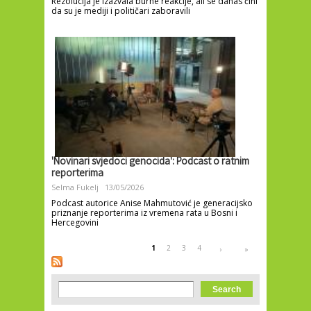
Rezolucija je izazvala burne reakcije, ali se danas čini
da su je mediji i političari zaboravili
'Novinari svjedoci genocida': Podcast o ratnim
reporterima
Selma Fukelj
13/05/2026
Podcast autorice Anise Mahmutović je generacijsko
priznanje reporterima iz vremena rata u Bosni i
Hercegovini
Pages
1
2
3
4
›
»
Search form
Search