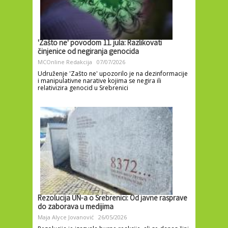
'Zašto ne' povodom 11. jula: Razlikovati
činjenice od negiranja genocida
MCOnline Redakcija
07/07/2026
Udruženje 'Zašto ne' upozorilo je na dezinformacije
i manipulativne narative kojima se negira ili
relativizira genocid u Srebrenici
Rezolucija UN-a o Srebrenici: Od javne rasprave
do zaborava u medijima
Maja Alyce Jovanović
26/05/2026