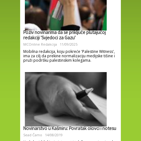
Poziv novinarima da se priključe plutajućoj
redakciji 'Svjedoci za Gazu'
MCOnline Redakcija
11/09/2025
Mobilna redakcija, koju pokreće 'Palestine Witness',
ima za cilj da prekine normalizaciju medijske tišine i
pruži podršku palestinskim kolegama.
Novinarstvo u Kašmiru: Povratak olovci i notesu
Sead Čamo
14/08/2019