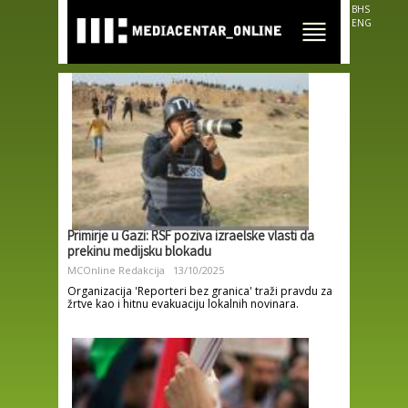
Skip to
BHS
main
ENG
content
Primirje u Gazi: RSF poziva izraelske vlasti da
prekinu medijsku blokadu
MCOnline Redakcija
13/10/2025
Organizacija 'Reporteri bez granica' traži pravdu za
žrtve kao i hitnu evakuaciju lokalnih novinara.