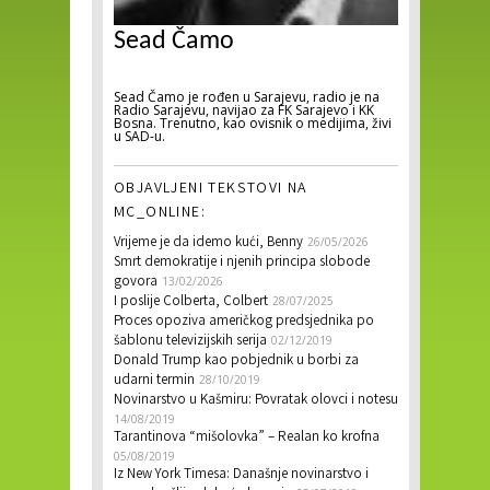
Sead Čamo
Sead Čamo je rođen u Sarajevu, radio je na
Radio Sarajevu, navijao za FK Sarajevo i KK
Bosna. Trenutno, kao ovisnik o medijima, živi
u SAD-u.
OBJAVLJENI TEKSTOVI NA
MC_ONLINE:
Vrijeme je da idemo kući, Benny
26/05/2026
Smrt demokratije i njenih principa slobode
govora
13/02/2026
I poslije Colberta, Colbert
28/07/2025
Proces opoziva američkog predsjednika po
šablonu televizijskih serija
02/12/2019
Donald Trump kao pobjednik u borbi za
udarni termin
28/10/2019
Novinarstvo u Kašmiru: Povratak olovci i notesu
14/08/2019
Tarantinova “mišolovka” – Realan ko krofna
05/08/2019
Iz New York Timesa: Današnje novinarstvo i