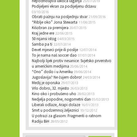
nepodnošljiva lakoća laganja
25/07/2019
Podijeljeni ekran za podijeljenu državu
03/10/2016
Obrati pažnju na posljednju stvar
21/09/2016
“Riblje oko” Jona Stewarta
11/08/2015
Kišobran za premijera
20/07/2015
Kraj jedne ere
22/06/2015
50 nijansi istog
04/03/2015
Samba pa ti
22/07/2014
Devet mjeseci prije ili poslije
12/07/2014
To je nama naš soccer dao
07/07/2014
Najbolji lijek protiv nesanice: Svjetsko prvenstvo
u američkim medijima
20/06/2014
“Ono” došlo i u Ameriku
09/06/2014
Jugoslavija? Ne čujem dobro!
24/03/2014
Medij je oporuka
29/07/2013
Vrlo dobro, 32. mjesto
26/03/2013
Kino oko i probušeno uho
28/02/2013
Nedjelja popodne, nogometni dan
05/02/2013
Liberali odlaze, Arapi dolaze
16/01/2013
Smrt u podzemnoj željeznici
10/12/2012
U potrazi za glasom: Fragmenti o ratnom
Radiju BiH
28/05/2012