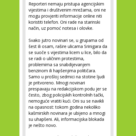
Reporteri nemaju pristupa agencijskim
vijestima i društvenim mrežama, oni ne
mogu provjeriti informacije online niti
koristiti telefon. Oni rade na starinski
način, uz pomoć notesa i olovke.
Svako jutro novinari se, u grupama od
šest ili osam, rašire ulicama Srinigara da
se suoče s vijestima licem u lice, bilo da
se radi o uličnim protestima,
problemima sa snabdijevanjem
benzinom ili hapšenjima političara.
Samo u prošloj sedmici na stotine ljudi
je pritvoreno. Mnogi novinari
prespavaju na redakcijskom podu jer se
često, zbog policijskih kontrolnih tački,
nemoguće vratiti kući. Oni su se navikli
na opasnost: tokom godina nekoliko
kašmirskih novinara je ubijeno a mnogi
su uhapšeni. Ali, informacijska blokada
je nešto novo.