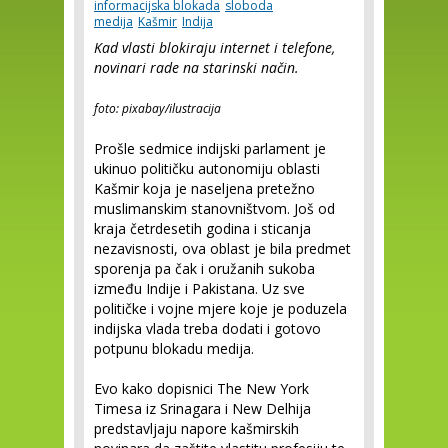
informacijska blokada
sloboda
medija
Kašmir
Indija
Kad vlasti blokiraju internet i telefone,
novinari rade na starinski način.
foto: pixabay/ilustracija
Prošle sedmice indijski parlament je
ukinuo političku autonomiju oblasti
Kašmir koja je naseljena pretežno
muslimanskim stanovništvom. Još od
kraja četrdesetih godina i sticanja
nezavisnosti, ova oblast je bila predmet
sporenja pa čak i oružanih sukoba
između Indije i Pakistana. Uz sve
političke i vojne mjere koje je poduzela
indijska vlada treba dodati i gotovo
potpunu blokadu medija.
Evo kako dopisnici The New York
Timesa iz Srinagara i New Delhija
predstavljaju napore kašmirskih