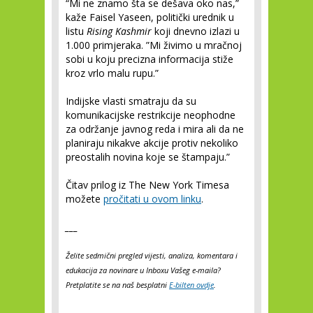
“Mi ne znamo šta se dešava oko nas,”
kaže Faisel Yaseen, politički urednik u
listu
Rising Kashmir
koji dnevno izlazi u
1.000 primjeraka. ”Mi živimo u mračnoj
sobi u koju precizna informacija stiže
kroz vrlo malu rupu.”
Indijske vlasti smatraju da su
komunikacijske restrikcije neophodne
za održanje javnog reda i mira ali da ne
planiraju nikakve akcije protiv nekoliko
preostalih novina koje se štampaju.”
Čitav prilog iz The New York Timesa
možete
pročitati u ovom linku
.
___
Želite sedmični pregled vijesti, analiza, komentara i
edukacija za novinare u Inboxu Vašeg e-maila?
Pretplatite se na naš besplatni
E-bilten ovdje
.