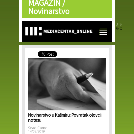
MAGAZIN /
Skip to
main
Novinarstvo
content
BHS
ENG
Novinarstvo u Kašmiru: Povratak olovci i
notesu
Sead Čamo
14/08/2019