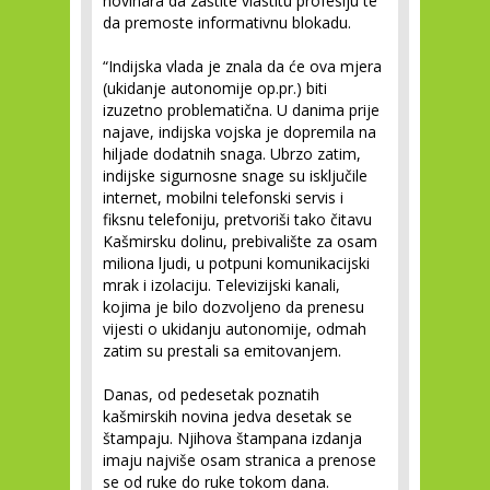
novinara da zaštite vlastitu profesiju te
da premoste informativnu blokadu.
“Indijska vlada je znala da će ova mjera
(ukidanje autonomije op.pr.) biti
izuzetno problematična. U danima prije
najave, indijska vojska je dopremila na
hiljade dodatnih snaga. Ubrzo zatim,
indijske sigurnosne snage su isključile
internet, mobilni telefonski servis i
fiksnu telefoniju, pretvoriši tako čitavu
Kašmirsku dolinu, prebivalište za osam
miliona ljudi, u potpuni komunikacijski
mrak i izolaciju. Televizijski kanali,
kojima je bilo dozvoljeno da prenesu
vijesti o ukidanju autonomije, odmah
zatim su prestali sa emitovanjem.
Danas, od pedesetak poznatih
kašmirskih novina jedva desetak se
štampaju. Njihova štampana izdanja
imaju najviše osam stranica a prenose
se od ruke do ruke tokom dana.