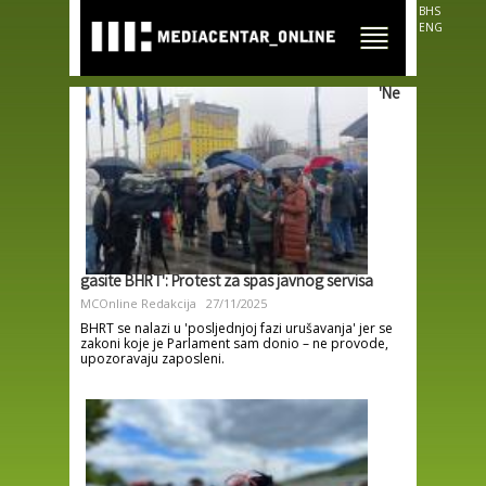
Skip to
BHS
main
ENG
content
'Ne
gasite BHRT': Protest za spas javnog servisa
MCOnline Redakcija
27/11/2025
BHRT se nalazi u 'posljednjoj fazi urušavanja' jer se
zakoni koje je Parlament sam donio – ne provode,
upozoravaju zaposleni.