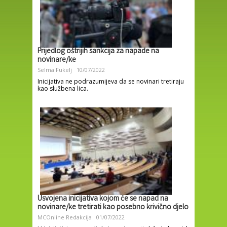
Prijedlog oštrijih sankcija za napade na
novinare/ke
Selma Fukelj
10/07/2022
Inicijativa ne podrazumijeva da se novinari tretiraju
kao službena lica.
Usvojena inicijativa kojom će se napad na
novinare/ke tretirati kao posebno krivično djelo
MCOnline Redakcija
01/07/2022