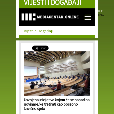
VIJESTI I DOGAĐAJI
Skip to
main
content
BHS
ENG
Vijesti
Događaji
Usvojena inicijativa kojom će se napad na
novinare/ke tretirati kao posebno
krivično djelo