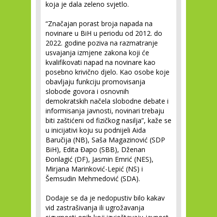
koja je dala zeleno svjetlo.
“Značajan porast broja napada na
novinare u BiH u periodu od 2012. do
2022. godine poziva na razmatranje
usvajanja izmjene zakona koji će
kvalifikovati napad na novinare kao
posebno krivično djelo. Kao osobe koje
obavljaju funkciju promovisanja
slobode govora i osnovnih
demokratskih načela slobodne debate i
informisanja javnosti, novinari trebaju
biti zaštićeni od fizičkog nasilja”, kaže se
u inicijativi koju su podnijeli Aida
Baručija (NB), Saša Magazinović (SDP
BiH), Edita Đapo (SBB), Dženan
Đonlagić (DF), Jasmin Emrić (NES),
Mirjana Marinković-Lepić (NS) i
Šemsudin Mehmedović (SDA).
Dodaje se da je nedopustiv bilo kakav
vid zastrašivanja ili ugrožavanja