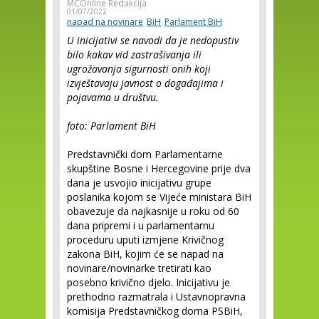
MCOnline Redakcija
01/07/2022
napad na novinare
BiH
Parlament BiH
U inicijativi se navodi da je nedopustiv
bilo kakav vid zastrašivanja ili
ugrožavanja sigurnosti onih koji
izvještavaju javnost o događajima i
pojavama u društvu.
foto: Parlament BiH
Predstavnički dom Parlamentarne
skupštine Bosne i Hercegovine prije dva
dana je usvojio inicijativu grupe
poslanika kojom se Vijeće ministara BiH
obavezuje da najkasnije u roku od 60
dana pripremi i u parlamentarnu
proceduru uputi izmjene Krivičnog
zakona BiH, kojim će se napad na
novinare/novinarke tretirati kao
posebno krivično djelo. Inicijativu je
prethodno razmatrala i Ustavnopravna
komisija Predstavničkog doma PSBiH,