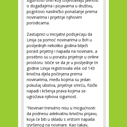
sigurnosti onih koji izvještavaju javnost
o događajima i pojavama u društvu,
pogotovo nasilničko ponašanje prema
novinarima i prijetnje njihovim
porodicama.
Zastupnici u inicijativi podsjećaju da
Linija za pomoć novinarima u BiH u
posljednjih nekoliko godina bilježi
porast prijetnji i napada na novinare, a
posebno su u porastu prijetnje u online
prostoru. Ističe se da je u posljednje tri
godine Linija registrovala više od 143
krivična djela počinjena prema
novinarima, među kojima su jedan
pokušaj ubistva, prijetnje smrću, fizički
napadi i kršenja prava kojima se
ugrožava njihova sigurnost.
“Novinari trenutno nisu u mogućnosti
da podnesu adekvatnu krivičnu prijavu,
koja će biti u skladu s vrstom napada
izvršenog na novinare. Kao takav,