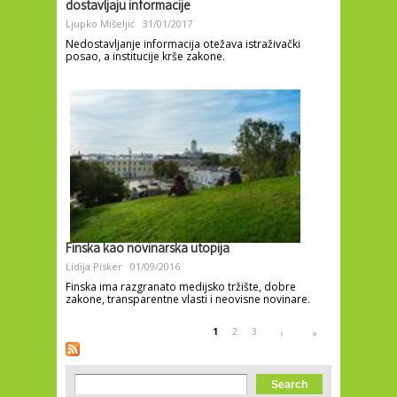
dostavljaju informacije
Ljupko Mišeljić
31/01/2017
Nedostavljanje informacija otežava istraživački
posao, a institucije krše zakone.
Finska kao novinarska utopija
Lidija Pisker
01/09/2016
Finska ima razgranato medijsko tržište, dobre
zakone, transparentne vlasti i neovisne novinare.
Pages
1
2
3
›
»
Search form
Search