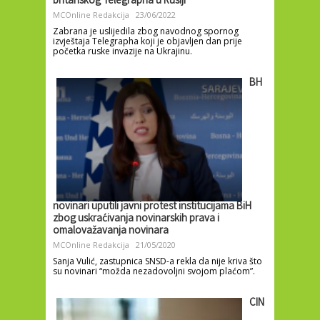
britanskog Telegrapha u Rusiji
MCOnline Redakcija
23/06/2022
Zabrana je uslijedila zbog navodnog spornog
izvještaja Telegrapha koji je objavljen dan prije
početka ruske invazije na Ukrajinu.
BH
novinari uputili javni protest institucijama BiH
zbog uskraćivanja novinarskih prava i
omalovažavanja novinara
MCOnline Redakcija
21/05/2020
Sanja Vulić, zastupnica SNSD-a rekla da nije kriva što
su novinari “možda nezadovoljni svojom plaćom”.
CIN