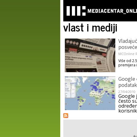
vlast i mediji
Vladajuć
posvećen
MCOnline R
Više od 2.
premijera i
Google 
podatak
27/04/2010
Google 
često su
određen
korisnik
Au