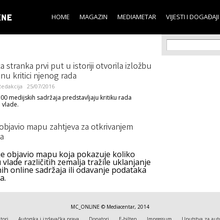
Skip to
main
HOME
MAGAZIN
MEDIAMETAR
VIJESTI I DOGAĐAJI
content
Search f
Search
a stranka prvi put u istoriji otvorila izložbu
u kritici njenog rada
edakcija
25/07/2016
500 medijskih sadržaja predstavljaju kritiku rada
 vlade.
objavio mapu zahtjeva za otkrivanjem
a
je objavio mapu koja pokazuje koliko
 vlade različitih zemalja tražile uklanjanje
ih online sadržaja ili odavanje podataka
a.
MC_ONLINE © Mediacentar, 2014
tori
Autorska i izdavačka prava
Donatori
E-bilten
Impressum
Uputstva za aut