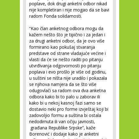
poplave, dok drugi anketni odbor nikad
nije kompletiran i nije mogao da se bavi
radom Fonda solidarnosti.
“Kao član anketnog odbora mogu da
kažem nešto što je tipično i za jedan i
za drugi anketni odbor, da je ovo više
formirano kao pokušaj stvaranja
predstave od strane vladajuće većine i
vlasti da će se nešto raditi po pitanju
utvrđivanja odgovornosti po pitanju
poplava i evo prošlo je više od godinu,
u suštini se ništa nije uradilo i pokazala
se njihova namjera da se što više
odugovlači sa radom ova dva anketna
odbora kako bi to palo u zaborav ili
kako bi u nekoj kasnoj fazi samo se
dostavio neki pro forme izvještaj koji bi
zadovoljio formu a suština bi ostala
nedodirnuta ili van očiju javnosti,
građana Republike Srpske”, kaže
Borenović i dodaje kako je anketni