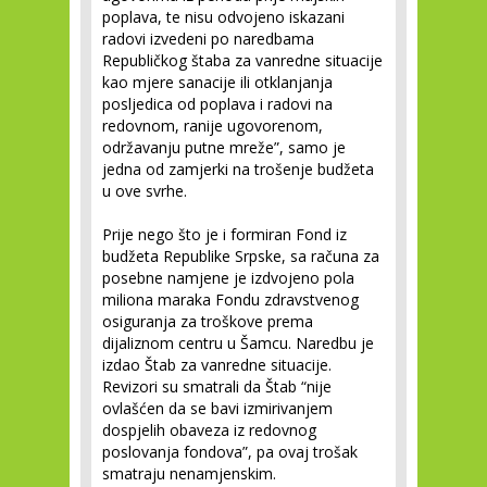
poplava, te nisu odvojeno iskazani
radovi izvedeni po naredbama
Republičkog štaba za vanredne situacije
kao mjere sanacije ili otklanjanja
posljedica od poplava i radovi na
redovnom, ranije ugovorenom,
održavanju putne mreže”, samo je
jedna od zamjerki na trošenje budžeta
u ove svrhe.
Prije nego što je i formiran Fond iz
budžeta Republike Srpske, sa računa za
posebne namjene je izdvojeno pola
miliona maraka Fondu zdravstvenog
osiguranja za troškove prema
dijaliznom centru u Šamcu. Naredbu je
izdao Štab za vanredne situacije.
Revizori su smatrali da Štab “nije
ovlašćen da se bavi izmirivanjem
dospjelih obaveza iz redovnog
poslovanja fondova”, pa ovaj trošak
smatraju nenamjenskim.