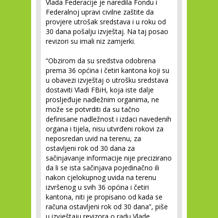
Vlada Federacije je naredila Fondu i
Federalnoj upravi civilne zaštite da
provjere utrošak sredstava i u roku od
30 dana pošalju izvještaj. Na taj posao
revizori su imali niz zamjerki.
“Obzirom da su sredstva odobrena
prema 36 općina i četiri kantona koji su
u obavezi izvještaj o utrošku sredstava
dostaviti Vladi FBiH, koja iste dalje
prosljeđuje nadležnim organima, ne
može se potvrditi da su tačno
definisane nadležnost i izdaci navedenih
organa i tijela, nisu utvrđeni rokovi za
neposredan uvid na terenu, za
ostavljeni rok od 30 dana za
sačinjavanje informacije nije precizirano
da li se ista sačinjava pojedinačno ili
nakon cjelokupnog uvida na terenu
izvršenog u svih 36 općina i četiri
kantona, niti je propisano od kada se
računa ostavljeni rok od 30 dana”, piše
u izvještaju revizora o radu Vlade