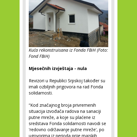
Kuća rekonstruisana iz Fonda FBiH (Foto:
Fond FBiH)
Mjesečnih izvještaja - nula
Revizori u Republici Srpskoj također su
imali ozbiljnih prigovora na rad Fonda
solidarnosti.
“Kod značajnog broja privremenih
situacija izvođača radova na sanaciji
putne mreže, a koje su plaćene iz
sredstava Fonda solidarnosti navodi se
'redovno održavanje putne mreže', po
ugovorima iz perioda prije majskih