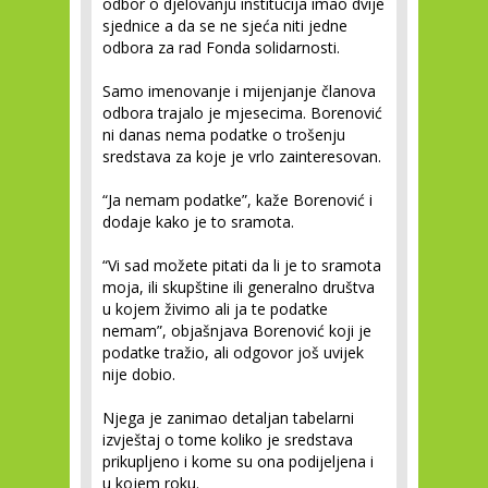
odbor o djelovanju institucija imao dvije
sjednice a da se ne sjeća niti jedne
odbora za rad Fonda solidarnosti.
Samo imenovanje i mijenjanje članova
odbora trajalo je mjesecima. Borenović
ni danas nema podatke o trošenju
sredstava za koje je vrlo zainteresovan.
“Ja nemam podatke”, kaže Borenović i
dodaje kako je to sramota.
“Vi sad možete pitati da li je to sramota
moja, ili skupštine ili generalno društva
u kojem živimo ali ja te podatke
nemam”, objašnjava Borenović koji je
podatke tražio, ali odgovor još uvijek
nije dobio.
Njega je zanimao detaljan tabelarni
izvještaj o tome koliko je sredstava
prikupljeno i kome su ona podijeljena i
u kojem roku.