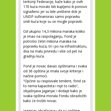
teritoriji Federacije, kaže kako je ovih
170 kuća moralo biti kupljeno ili ponovo
izgrađeno jer su bile uništene dok je
UNDP sufinansirao samo popravku
onih kuća koje su se mogle popraviti.
Od ukupno 14,3 miliona maraka koliko
je imao na raspolaganju, Fond je
potrošio četiri miliona maraka na
popravku kuća, tri i po na infrastrukturu,
dva na malu privredu i više od pet na
gradnju kuća.
Fond je novac davao opštinama i svaka
od 36 opština je imala svoje kriterije i
načine pomoći.
“Općine su raspisivale tendere, fond za
to nema kapaciteta i nije to radio”,
objašnjava Jaganjac i dodaje kako je
svaka opština morala Fondu obrazložiti
kako će trošiti novac.
Jaganjac objašnjava i da su opštine