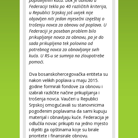
poplavljenih kuća. Dok je obnova u
Federaciji tekla po 40 različitih kriterija,
u Republici Srpskoj još uvijek nije
objavljen niti jedan mjesečni izvještaj o
trošenju novca za obnovu od poplava. U
Federaciji je poseban problem bilo
prikupljanje novca za obnovu, pa je do
sada prikupljena tek polovina od
potrebnog novca za obnavljanje svih
kuća. U RS-u se sumnja na zloupotrebe
pomoći.
Dva bosanskohercegovačka entiteta su
nakon velikih poplava u maju 2015.
godine formirali fondove za obnovu i
izabrali različite načine prikupljanja i
trošenja novca. Vaučeri u Republici
Srpskoj omogućavali su stanovnicima
pogođenim poplavama da sami kupuju
materijal i obnavljaju kuće. Federacija je
odlučila novac prikupiti na jedno mjesto
i dijeliti ga opštinama koje su birale
prioritete i finansirale obnovu.