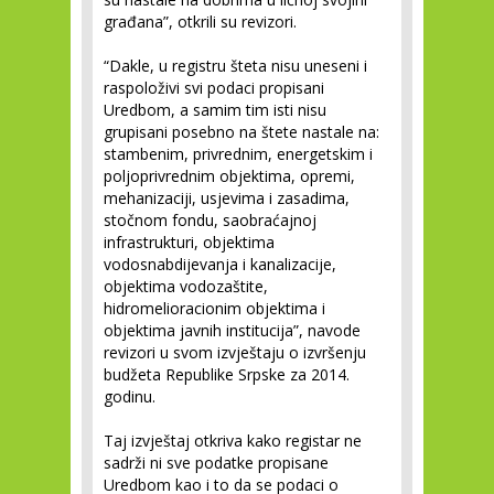
građana”, otkrili su revizori.
“Dakle, u registru šteta nisu uneseni i
raspoloživi svi podaci propisani
Uredbom, a samim tim isti nisu
grupisani posebno na štete nastale na:
stambenim, privrednim, energetskim i
poljoprivrednim objektima, opremi,
mehanizaciji, usjevima i zasadima,
stočnom fondu, saobraćajnoj
infrastrukturi, objektima
vodosnabdijevanja i kanalizacije,
objektima vodozaštite,
hidromelioracionim objektima i
objektima javnih institucija”, navode
revizori u svom izvještaju o izvršenju
budžeta Republike Srpske za 2014.
godinu.
Taj izvještaj otkriva kako registar ne
sadrži ni sve podatke propisane
Uredbom kao i to da se podaci o