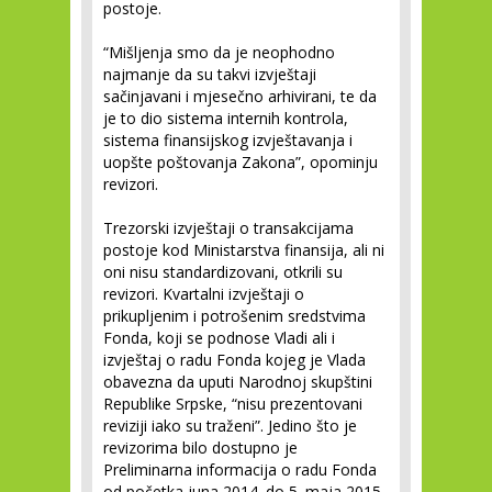
postoje.
“Mišljenja smo da je neophodno
najmanje da su takvi izvještaji
sačinjavani i mjesečno arhivirani, te da
je to dio sistema internih kontrola,
sistema finansijskog izvještavanja i
uopšte poštovanja Zakona”, opominju
revizori.
Trezorski izvještaji o transakcijama
postoje kod Ministarstva finansija, ali ni
oni nisu standardizovani, otkrili su
revizori. Kvartalni izvještaji o
prikupljenim i potrošenim sredstvima
Fonda, koji se podnose Vladi ali i
izvještaj o radu Fonda kojeg je Vlada
obavezna da uputi Narodnoj skupštini
Republike Srpske, “nisu prezentovani
reviziji iako su traženi”. Jedino što je
revizorima bilo dostupno je
Preliminarna informacija o radu Fonda
od početka juna 2014. do 5. maja 2015.