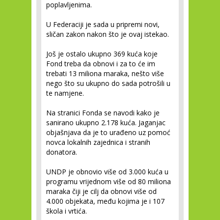
poplavljenima.
U Federaciji je sada u pripremi novi,
sličan zakon nakon što je ovaj istekao.
Još je ostalo ukupno 369 kuća koje
Fond treba da obnovi i za to će im
trebati 13 miliona maraka, nešto više
nego što su ukupno do sada potrošili u
te namjene.
Na stranici Fonda se navodi kako je
sanirano ukupno 2.178 kuća. Jaganjac
objašnjava da je to urađeno uz pomoć
novca lokalnih zajednica i stranih
donatora.
UNDP je obnovio više od 3.000 kuća u
programu vrijednom više od 80 miliona
maraka čiji je cilj da obnovi više od
4.000 objekata, među kojima je i 107
škola i vrtića.