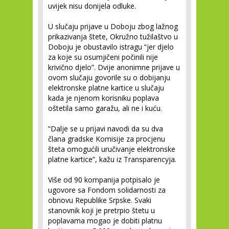
uvijek nisu donijela odluke.
U slučaju prijave u Doboju zbog lažnog
prikazivanja štete, Okružno tužilaštvo u
Doboju je obustavilo istragu “jer djelo
za koje su osumjičeni počinili nije
krivično djelo”. Dvije anonimne prijave u
ovom slučaju govorile su o dobijanju
elektronske platne kartice u slučaju
kada je njenom korisniku poplava
oštetila samo garažu, ali ne i kuću.
“Dalje se u prijavi navodi da su dva
člana gradske Komisije za procjenu
šteta omogućili uručivanje elektronske
platne kartice”, kažu iz Transparencyja.
Više od 90 kompanija potpisalo je
ugovore sa Fondom solidarnosti za
obnovu Republike Srpske. Svaki
stanovnik koji je pretrpio štetu u
poplavama mogao je dobiti platnu