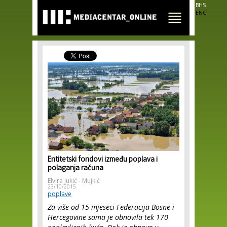
Skip to
BHS
main
ENG
content
Entitetski fondovi između poplava i
polaganja računa
Elvira Jukić - Mujkić
23/10/2015
poplave
Za više od 15 mjeseci Federacija Bosne i
Hercegovine sama je obnovila tek 170