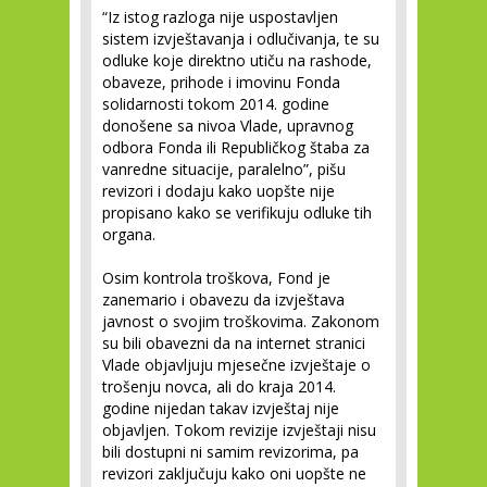
“Iz istog razloga nije uspostavljen
sistem izvještavanja i odlučivanja, te su
odluke koje direktno utiču na rashode,
obaveze, prihode i imovinu Fonda
solidarnosti tokom 2014. godine
donošene sa nivoa Vlade, upravnog
odbora Fonda ili Republičkog štaba za
vanredne situacije, paralelno”, pišu
revizori i dodaju kako uopšte nije
propisano kako se verifikuju odluke tih
organa.
Osim kontrola troškova, Fond je
zanemario i obavezu da izvještava
javnost o svojim troškovima. Zakonom
su bili obavezni da na internet stranici
Vlade objavljuju mjesečne izvještaje o
trošenju novca, ali do kraja 2014.
godine nijedan takav izvještaj nije
objavljen. Tokom revizije izvještaji nisu
bili dostupni ni samim revizorima, pa
revizori zaključuju kako oni uopšte ne