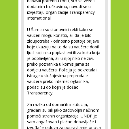
nabavili potrebnu robu, što se veže s
dodatnim troškovima, navodi se u
izvještaju organizacije Transparency
International.
U Šamcu su stanovnici rekli kako se
vaučeri mogu koristiti, ali da je bilo
zloupotreba - odnosno postoje prijave
koje ukazuju na to da su vaučere dobili
ljudi koji nisu poplavljeni ili za kuću koja
je poplavljena, ali u njoj niko ne živi,
preko poznanika u komisijama za
dodjelu vaučera. Policija je pokretala i
istrage u slučajevima preprodaje
vaučera preko internet oglasnika,
podaci su do kojih je došao
Transparency.
Za razliku od domaćih institucija,
građani su bili jako zadovoljni načinom
pomoći stranih organizacija. UNDP je
sam angažovao i plaćao dobavljače i
izvođače radova za popravljanje onoga