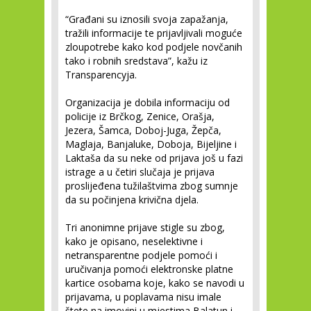
“Građani su iznosili svoja zapažanja,
tražili informacije te prijavljivali moguće
zloupotrebe kako kod podjele novčanih
tako i robnih sredstava”, kažu iz
Transparencyja.
Organizacija je dobila informaciju od
policije iz Brčkog, Zenice, Orašja,
Jezera, Šamca, Doboj-Juga, Žepča,
Maglaja, Banjaluke, Doboja, Bijeljine i
Laktaša da su neke od prijava još u fazi
istrage a u četiri slučaja je prijava
proslijeđena tužilaštvima zbog sumnje
da su počinjena krivična djela.
Tri anonimne prijave stigle su zbog,
kako je opisano, neselektivne i
netransparentne podjele pomoći i
uručivanja pomoći elektronske platne
kartice osobama koje, kako se navodi u
prijavama, u poplavama nisu imale
štete na imovini u mjestima Balatun i