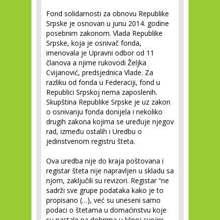
Fond solidarnosti za obnovu Republike
Srpske je osnovan u junu 2014. godine
posebnim zakonom. Vlada Republike
Srpske, koja je osnivač fonda,
imenovala je Upravni odbor od 11
članova a njime rukovodi Željka
Cvijanović, predsjednica Vlade. Za
razliku od fonda u Federaciji, fond u
Republici Srpskoj nema zaposlenih.
Skupština Republike Srpske je uz zakon
o osnivanju fonda donijela i nekoliko
drugih zakona kojima se uređuje njegov
rad, između ostalih i Uredbu o
jedinstvenom registru šteta.
Ova uredba nije do kraja poštovana i
registar šteta nije napravljen u skladu sa
njom, zaključili su revizori. Registar “ne
sadrži sve grupe podataka kako je to
propisano (…), već su uneseni samo
podaci o štetama u domaćinstvu koje
su nastale na dobrima u ličnoj svojini