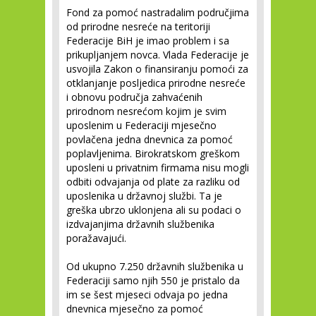
Fond za pomoć nastradalim područjima
od prirodne nesreće na teritoriji
Federacije BiH je imao problem i sa
prikupljanjem novca. Vlada Federacije je
usvojila Zakon o finansiranju pomoći za
otklanjanje posljedica prirodne nesreće
i obnovu područja zahvaćenih
prirodnom nesrećom kojim je svim
uposlenim u Federaciji mjesečno
povlačena jedna dnevnica za pomoć
poplavljenima. Birokratskom greškom
uposleni u privatnim firmama nisu mogli
odbiti odvajanja od plate za razliku od
uposlenika u državnoj službi. Ta je
greška ubrzo uklonjena ali su podaci o
izdvajanjima državnih službenika
poražavajući.
Od ukupno 7.250 državnih službenika u
Federaciji samo njih 550 je pristalo da
im se šest mjeseci odvaja po jedna
dnevnica mjesečno za pomoć