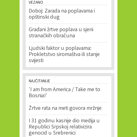
VEZANO
Doboj: Zarada na poplavama i
opštinski dug
Građani žrtve poplava u sjeni
stranačkih obračuna
Ljudski faktor u poplavama:
Prokletstvo siromaštva ili stanje
svijesti
NAJČITANIJE
'I am from America / Take me to
Bosnia!'
Žrtve rata na meti govora mržnje
I 31 godinu kasnije dio medija u
Republici Srpskoj relativizira
genocid u Srebrenici