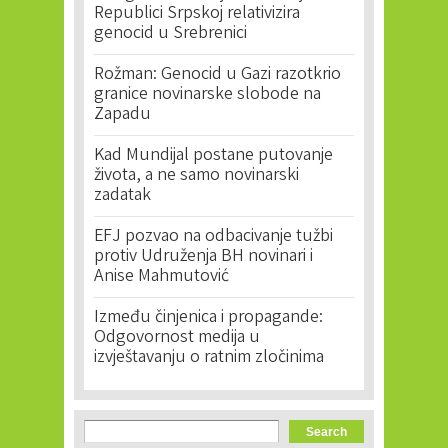
Republici Srpskoj relativizira
genocid u Srebrenici
Rožman: Genocid u Gazi razotkrio
granice novinarske slobode na
Zapadu
Kad Mundijal postane putovanje
života, a ne samo novinarski
zadatak
EFJ pozvao na odbacivanje tužbi
protiv Udruženja BH novinari i
Anise Mahmutović
Između činjenica i propagande:
Odgovornost medija u
izvještavanju o ratnim zločinima
Search form
Search