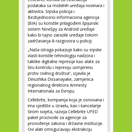
podataka sa mobilnih uređaja novinara i
aktivista. Srpska policija i
Bezbjednosno-informaciona agencija
(BIA) su koristile prilagođeni špijunski
sistem NoviSpy za Android uređaje
kako bi tajno zarazile uređaje tokom
zadržavanja ili razgovora u policiji.
„Naša istraga pokazuje kako su srpske
vlasti koristile tehnologiju nadzora i
taktike digitalne represije kao alate za
širu kontrolu i represiju usmjerenu
protiv civilnog društva“, izjavila je
Dinushika Dissanayake, zamjenica
regionalnog direktora Amnesty
Internationala za Evropu.
Cellebrite, kompanija koja je osnovana i
ima sjedište u Izraelu, kao i kancelarije
širom svijeta, razvija Cellebrite UFED
paket proizvode za agencije za
provođenje zakona i državne institucije.
Ovi alati omogućavaju ekstrakciju