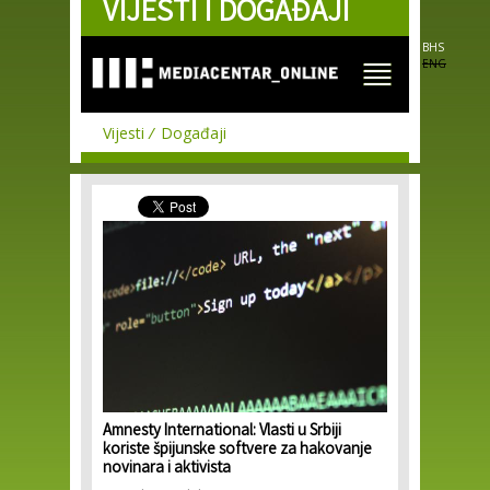
VIJESTI I DOGAĐAJI
Skip to
main
content
BHS
ENG
Vijesti
Događaji
Amnesty International: Vlasti u Srbiji
koriste špijunske softvere za hakovanje
novinara i aktivista