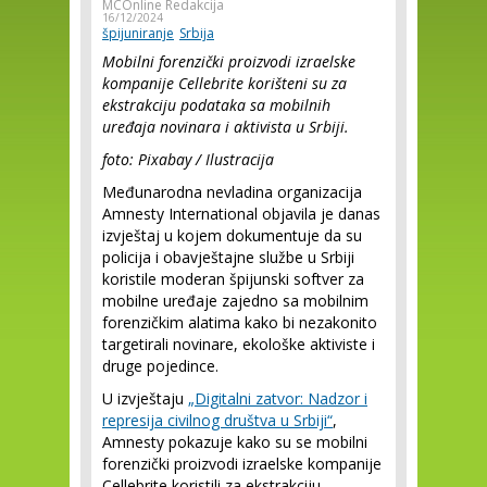
MCOnline Redakcija
16/12/2024
špijuniranje
Srbija
Mobilni forenzički proizvodi izraelske
kompanije Cellebrite korišteni su za
ekstrakciju podataka sa mobilnih
uređaja novinara i aktivista u Srbiji.
foto: Pixabay / Ilustracija
Međunarodna nevladina organizacija
Amnesty International objavila je danas
izvještaj u kojem dokumentuje da su
policija i obavještajne službe u Srbiji
koristile moderan špijunski softver za
mobilne uređaje zajedno sa mobilnim
forenzičkim alatima kako bi nezakonito
targetirali novinare, ekološke aktiviste i
druge pojedince.
U izvještaju
„Digitalni zatvor: Nadzor i
represija civilnog društva u Srbiji“
,
Amnesty pokazuje kako su se mobilni
forenzički proizvodi izraelske kompanije
Cellebrite koristili za ekstrakciju