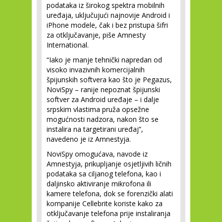
podataka iz širokog spektra mobilnih
uređaja, uključujući najnovije Android i
iPhone modele, čak i bez pristupa šifri
za otključavanje, piše Amnesty
International.
“Iako je manje tehnički napredan od
visoko invazivnih komercijalnih
špijunskih softvera kao što je Pegazus,
NoviSpy – ranije nepoznat špijunski
softver za Android uređaje – i dalje
srpskim vlastima pruža opsežne
mogućnosti nadzora, nakon što se
instalira na targetirani uređaj”,
navedeno je iz Amnestyja.
NoviSpy omogućava, navode iz
Amnestyja, prikupljanje osjetljivih ličnih
podataka sa ciljanog telefona, kao i
daljinsko aktiviranje mikrofona ili
kamere telefona, dok se forenzički alati
kompanije Cellebrite koriste kako za
otključavanje telefona prije instaliranja