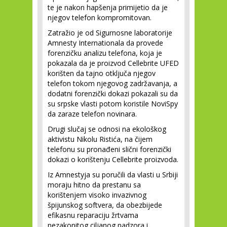
te je nakon hapšenja primijetio da je
njegov telefon kompromitovan.
Zatražio je od Sigurnosne laboratorije
Amnesty Internationala da provede
forenzičku analizu telefona, koja je
pokazala da je proizvod Cellebrite UFED
korišten da tajno otključa njegov
telefon tokom njegovog zadržavanja, a
dodatni forenzički dokazi pokazali su da
su srpske vlasti potom koristile NoviSpy
da zaraze telefon novinara.
Drugi slučaj se odnosi na ekološkog
aktivistu Nikolu Ristića, na čijem
telefonu su pronađeni slični forenzički
dokazi o korištenju Cellebrite proizvoda.
Iz Amnestyja su poručili da vlasti u Srbiji
moraju hitno da prestanu sa
korištenjem visoko invazivnog
špijunskog softvera, da obezbijede
efikasnu reparaciju žrtvama
nezakonitog ciljanog nadzora i