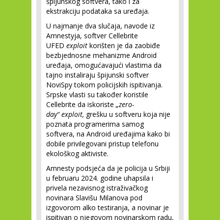
špijunskog softvera, tako i za
ekstrakciju podataka sa uređaja.
U najmanje dva slučaja, navode iz
Amnestyja, softver Cellebrite
UFED
exploit
korišten je da zaobiđe
bezbjednosne mehanizme Android
uređaja, omogućavajući vlastima da
tajno instaliraju špijunski softver
NoviSpy tokom policijskih ispitivanja.
Srpske vlasti su također koristile
Cellebrite da iskoriste
„zero-
day“
exploit,
grešku u softveru koja nije
poznata programerima samog
softvera, na Android uređajima kako bi
dobile privilegovani pristup telefonu
ekološkog aktiviste.
Amnesty podsjeća da je policija u Srbiji
u februaru 2024. godine uhapsila i
privela nezavisnog istraživačkog
novinara Slavišu Milanova pod
izgovorom alko testiranja, a novinar je
ispitivan o njegovom novinarskom radu,