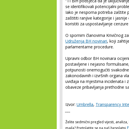
“TI BiH podsjeća da je uključivanj
se identifikovali potencijalni pro
Iako je nesporna potreba zaštite p
zaštititi ranjive kategorije i jasnij
koristiti za uspostavljanje cenzure
O spornim članovima Krivičnog za
Udruženja BH novinari
, koji zahti
parlamentarne procedure.
Upravni odbor BH novinara ocijen
postavljene i nejasno formulisane
potpunosti onemogućiti svakodnev
zakonodavnih i izvršnih organa vlas
uviđaja na mjestima incidenata i z
obaveze pribavljanja prethodne sa
Izvor:
Umbrella
,
Transparency Inte
___
Želite sedmični pregled vijesti, analiz
E
maila? Pretplatite se na naš besplatni