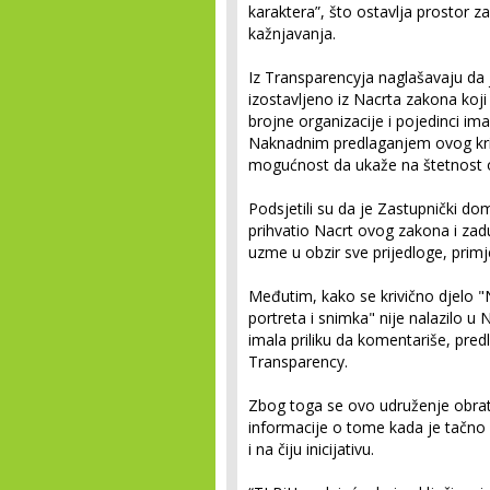
karaktera”, što ostavlja prostor z
kažnjavanja.
Iz Transparencyja naglašavaju da j
izostavljeno iz Nacrta zakona koj
brojne organizacije i pojedinci imal
Naknadnim predlaganjem ovog kriv
mogućnost da ukaže na štetnost 
Podsjetili su da je Zastupnički d
prihvatio Nacrt ovog zakona i zad
uzme u obzir sve prijedloge, primj
Međutim, kako se krivično djelo "N
portreta i snimka" nije nalazilo u
imala priliku da komentariše, pred
Transparency.
Zbog toga se ovo udruženje obrati
informacije o tome kada je tačno 
i na čiju inicijativu.