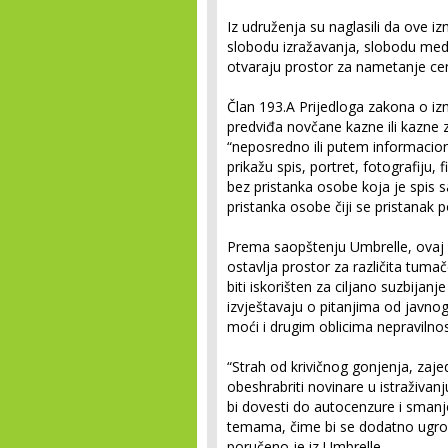
Iz udruženja su naglasili da ove i
slobodu izražavanja, slobodu medij
otvaraju prostor za nametanje cen
Član 193.A Prijedloga zakona o 
predviđa novčane kazne ili kazne 
“neposredno ili putem informacion
prikažu spis, portret, fotografiju, 
bez pristanka osobe koja je spis sa
pristanka osobe čiji se pristanak p
Prema saopštenju Umbrelle, ovaj č
ostavlja prostor za različita tuma
biti iskorišten za ciljano suzbijanj
izvještavaju o pitanjima od javnog
moći i drugim oblicima nepravilnos
“Strah od krivičnog gonjenja, za
obeshrabriti novinare u istraživan
bi dovesti do autocenzure i smanj
temama, čime bi se dodatno ugroz
poručeno je iz Umbrelle.