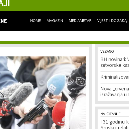
AJI
Skip to
main
content
HOME
MAGAZIN
MEDIAMETAR
VIJESTI I DOGAĐAJI
VEZANO
BH novinari: 
zatvorske ka
Kriminalizova
Nova „crvena 
izražavanja u
NAJČITANIJE
I 31 godinu k
Srpskoj relat