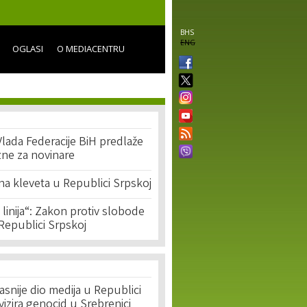
BHS
ENG
OGLASI
O MEDIACENTRU
Vlada Federacije BiH predlaže
zne za novinare
na kleveta u Republici Srpskoj
linija“: Zakon protiv slobode
 Republici Srpskoj
asnije dio medija u Republici
ivizira genocid u Srebrenici