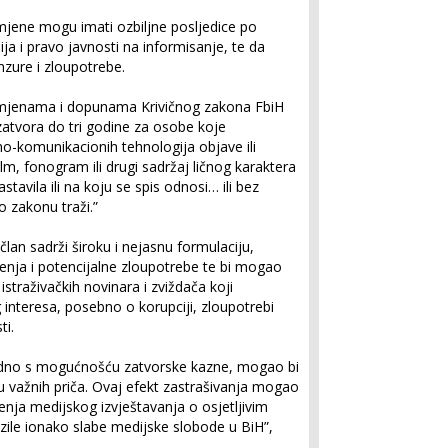
zmjene mogu imati ozbiljne posljedice po
a i pravo javnosti na informisanje, te da
zure i zloupotrebe.
izmjenama i dopunama Krivičnog zakona FbiH
zatvora do tri godine za osobe koje
o-komunikacionih tehnologija objave ili
film, fonogram ili drugi sadržaj ličnog karaktera
stavila ili na koju se spis odnosi… ili bez
o zakonu traži.”
lan sadrži široku i nejasnu formulaciju,
čenja i potencijalne zloupotrebe te bi mogao
e istraživačkih novinara i zviždača koji
 interesa, posebno o korupciji, zloupotrebi
ti.
jedno s mogućnošću zatvorske kazne, mogao bi
ju važnih priča. Ovaj efekt zastrašivanja mogao
enja medijskog izvještavanja o osjetljivim
ile ionako slabe medijske slobode u BiH”,