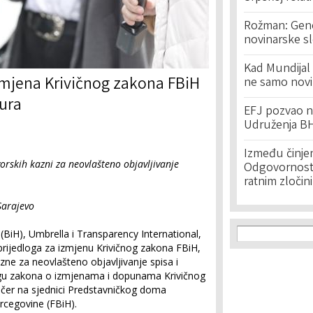
Rožman: Geno
novinarske s
Kad Mundijal 
izmjena Krivičnog zakona FBiH
ne samo novi
zura
EFJ pozvao na
Udruženja BH
Između činje
orskih kazni za neovlašteno objavljivanje
Odgovornost 
ratnim zločin
Sarajevo
Search f
Search
(BiH), Umbrella i Transparency International,
rijedloga za izmjenu Krivičnog zakona FBiH,
zne za neovlašteno objavljivanje spisa i
gu zakona o izmjenama i dopunama Krivičnog
jučer na sjednici Predstavničkog doma
rcegovine (FBiH).