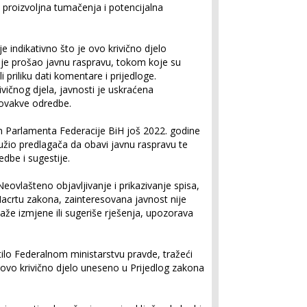
a proizvoljna tumačenja i potencijalna
e indikativno što je ovo krivično djelo
i je prošao javnu raspravu, tokom koje su
i priliku dati komentare i prijedloge.
ičnog djela, javnosti je uskraćena
ovakve odredbe.
om Parlamenta Federacije BiH još 2022. godine
užio predlagača da obavi javnu raspravu te
edbe i sugestije.
eovlašteno objavljivanje i prikazivanje spisa,
 Nacrtu zakona, zainteresovana javnost nije
laže izmjene ili sugeriše rješenja, upozorava
lo Federalnom ministarstvu pravde, tražeći
ovo krivično djelo uneseno u Prijedlog zakona