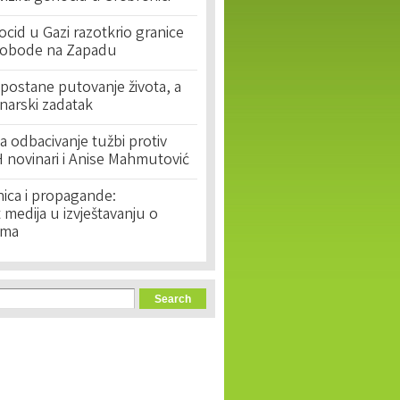
cid u Gazi razotkrio granice
lobode na Zapadu
postane putovanje života, a
narski zadatak
 odbacivanje tužbi protiv
 novinari i Anise Mahmutović
nica i propagande:
medija u izvještavanju o
ima
orm