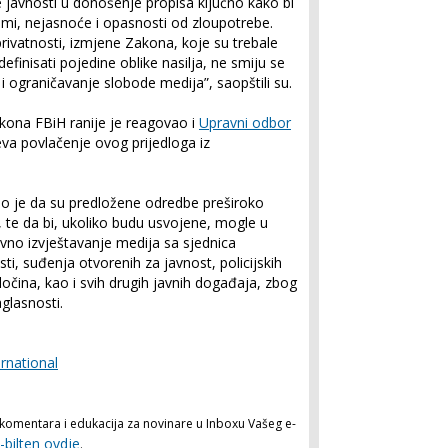
e javnosti u donošenje propisa ključno kako bi
blemi, nejasnoće i opasnosti od zloupotrebe.
rivatnosti, izmjene Zakona, koje su trebale
e definisati pojedine oblike nasilja, ne smiju se
 i ograničavanje slobode medija”, saopštili su.
kona FBiH ranije je reagovao i
Upravni odbor
jeva povlačenje ovog prijedloga iz
io je da su predložene odredbe preširoko
, te da bi, ukoliko budu usvojene, mogle u
no izvještavanje medija sa sjednica
ti, suđenja otvorenih za javnost, policijskih
ločina, kao i svih drugih javnih događaja, zbog
glasnosti.
rnational
a, komentara i edukacija za novinare u Inboxu Vašeg e-
-bilten ovdje
.