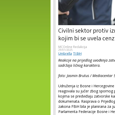
Civilni sektor protiv 
kojim bi se uvela cen
MCOnline Redakcija
29/01/2025
Umbrella
TI BiH
Reakcije na prijedlog uvođenja zatv
sadržaja ličnog karaktera.
foto: Jasmin Brutus / Mediacentar 
Udruženja iz Bosne i Hercegovine 
reagovala su jučer zbog spornog p
kojima se predviđaju zatvorske ka
dokumenata. Rasprava o Prijedlo
zakona FBiH bila je planirana za 
Parlamenta Federacije Bosne i He