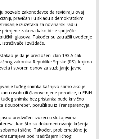
ju pozvalo zakonodavce da revidiraju ovaj
cizniji, pravičan i u skladu s demokratskim
efinisanje izuzetaka za novinarski rad u
 primjene zakona kako bi se spriječile
ritičkih glasova. Također su zatražili uvođenje
istraživače i zviždače.
stakao je da je predloženi član 193.A čak
ivičnog zakonika Republike Srpske (RS), kojima
eveta i stvoren osnov za suzbijanje javne
ljivanje tuđeg snimka kažnjivo samo ako je
azanu osobu ili članove njene porodice, u FBiH
e tuđeg snimka bez pristanka bude krivično
za zloupotrebe”, poručili su iz Transparencyja.
asno predviđeni izuzeci u slučajevima
interesa, kao što su dokumentovanje kršenja
sobama i slično. Također, problematično je
podrazumijeva pod “sadržajem ličnog