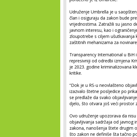
Udruženje Umbrella je u saopšten
član i osiguraju da zakon bude pre
vrijednostima. Zatražili su jasno d
javnom interesu, kao i ograničenje
zloupotrebe s ciljem ušutkavanja k
zaštitnih mehanizama za novinare, 
Transparency International u BiH i
represivniji od odredbi izmjena Kr
je 2023. godine kriminalizovana kl
kritike.
“Dok je u RS-u neovlašteno objav
izazvalo štetne posljedice po prik
se predlaže da svako objavljivanj
djelo, što otvara još veći prostor 
Ovo udruženje upozorava da nisu j
objavljivanja sadržaja od javnog 
zakona, nanošenja štete drugim o
što zakon ne definiše šta tačno 