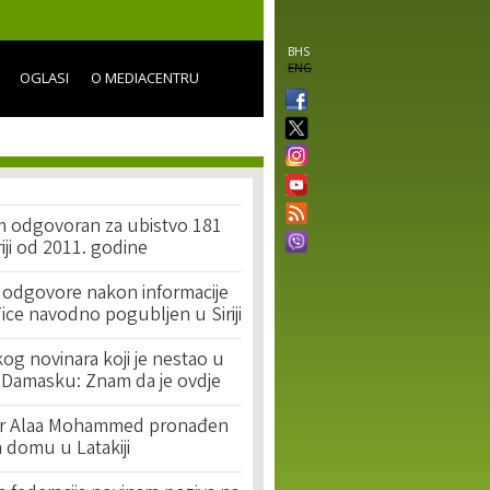
BHS
ENG
OGLASI
O MEDIACENTRU
m odgovoran za ubistvo 181
riji od 2011. godine
a odgovore nakon informacije
Tice navodno pogubljen u Siriji
og novinara koji je nestao u
eti Damasku: Znam da je ovdje
inar Alaa Mohammed pronađen
 domu u Latakiji