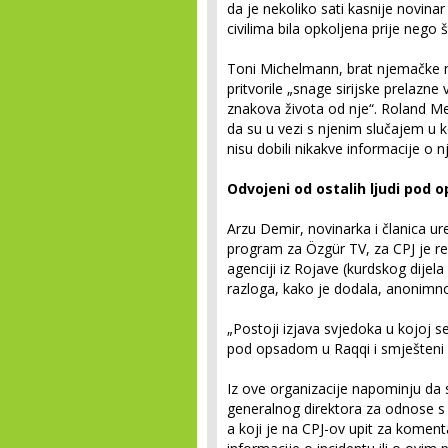
da je nekoliko sati kasnije novinar
civilima bila opkoljena prije nego 
Toni Michelmann, brat njemačke no
pritvorile „snage sirijske prelazn
znakova života od nje“. Roland M
da su u vezi s njenim slučajem u
nisu dobili nikakve informacije o nj
Odvojeni od ostalih ljudi pod
Arzu Demir, novinarka i članica u
program za Özgür TV, za CPJ je rek
agenciji iz Rojave (kurdskog dijela 
razloga, kako je dodala, anonimno s
„Postoji izjava svjedoka u kojoj se 
pod opsadom u Raqqi i smješteni u
Iz ove organizacije napominju da
generalnog direktora za odnose s 
a koji je na CPJ-ov upit za komen