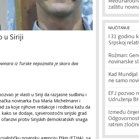
Međunarodna 
zaštitu novinar
NAJČITANIJE
u Siriji
I 31 godinu k
Srpskoj relat
Rožman: Geno
novinarske s
vinara iz Turske nepoznata je skoro dva
Kad Mundijal 
ne samo novi
EFJ pozvao na
ozvao je vlasti u Siriji da razjasne sudbinu i
Udruženja BH
emačka novinarka Eva Maria Michelmann i
d za koje njihove redakcije i rodbina kažu da
Između činje
, kako se dodaje, sjeveroistočni sirijski grad
Odgovornost 
ofanzivi protiv Sirijskih demokratskih snaga
ratnim zločin
ocijalističku novinsku agenciju Etkin (ETHA), sa