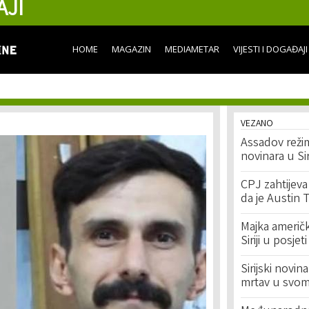
AJI
Skip to
main
content
HOME
MAGAZIN
MEDIAMETAR
VIJESTI I DOGAĐAJI
VEZANO
Assadov reži
novinara u Si
CPJ zahtijev
da je Austin 
Majka američk
Siriji u posj
Sirijski nov
mrtav u svom