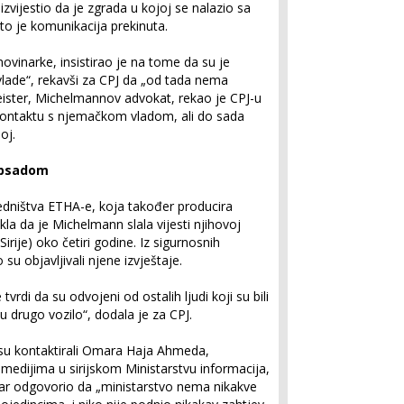
 izvijestio da je zgrada u kojoj se nalazio sa
što je komunikacija prekinuta.
vinarke, insistirao je na tome da su je
e vlade“, rekavši za CPJ da „od tada nema
eister, Michelmannov advokat, rekao je CPJ-u
 kontaktu s njemačkom vladom, ali do sada
oj.
 opsadom
redništva ETHA-e, koja također producira
la da je Michelmann slala vijesti njihovoj
Sirije) oko četiri godine. Iz sigurnosnih
u objavljivali njene izvještaje.
tvrdi da su odvojeni od ostalih ljudi koji su bili
 drugo vozilo“, dodala je za CPJ.
 su kontaktirali Omara Haja Ahmeda,
medijima u sirijskom Ministarstvu informacija,
tar odgovorio da „ministarstvo nema nikakve