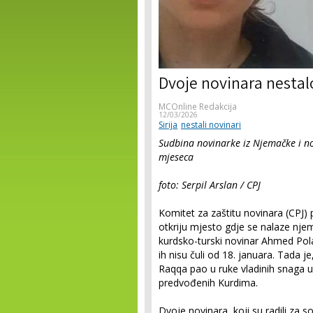
Dvoje novinara nestalo 
MCOnline Redakcija
12/03/2026
Sirija
nestali novinari
Sudbina novinarke iz Njemačke i no
mjeseca
foto: Serpil Arslan / CPJ
Komitet za zaštitu novinara (CPJ) p
otkriju mjesto gdje se nalaze nj
kurdsko-turski novinar Ahmed Pola
ih nisu čuli od 18. januara. Tada je
Raqqa pao u ruke vladinih snaga u 
predvođenih Kurdima.
Dvoje novinara, koji su radili za s