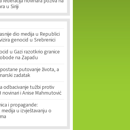
federacija novinara poziva na
a u Siriji
asnije dio medija u Republici
ivizira genocid u Srebrenici
cid u Gazi razotkrio granice
lobode na Zapadu
postane putovanje života, a
narski zadatak
 odbacivanje tužbi protiv
 novinari i Anise Mahmutović
nica i propagande:
medija u izvještavanju o
ima