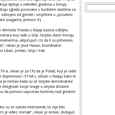
 koja djeluje u nekoliko gradova u Evropi,
Search f
Search
uštaju zgradu povezanu s kurdskim vlastima sa
su odvojeni od gomile i smješteni u „posebno
inim snagama, prenosi IFJ.
 Ahmeda Polada u Raqqi izaziva ozbiljnu
inara koji rade u Siriji. Sirijske vlasti moraju
novinarima, uključujući i to da li su pritvoreni,
st“, rekao je Joud Hasan, koordinator
Liban, Jordan, Siriju i Irak.
 TV-a, rekao je za CPJ da je Polad, koji je radio
 doprinoseći i ETHA-i, otišao u Raqqu kako bi
a je nestao kada su se Sirijske demokratske
e integrisati svoje snage u sirijske državne
sku da ponovo uspostavi kontrolu nad gradom
ko su se sukobi intenzivirali, to nije bilo
 je video snimak“, rekao je Arslan, dodajući