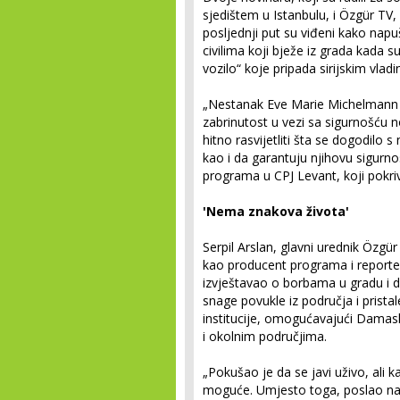
sjedištem u Istanbulu, i Özgür TV,
posljednji put su viđeni kako nap
civilima koji bježe iz grada kada 
vozilo“ koje pripada sirijskim vlad
„Nestanak Eve Marie Michelmann i
zabrinutost u vezi sa sigurnošću nov
hitno rasvijetliti šta se dogodilo s 
kao i da garantuju njihovu sigurno
programa u CPJ Levant, koji pokriva 
'Nema znakova života'
Serpil Arslan, glavni urednik Özgür
kao producent programa i reporter
izvještavao o borbama u gradu i d
snage povukle iz područja i pristal
institucije, omogućavajući Dama
i okolnim područjima.
„Pokušao je da se javi uživo, ali ka
moguće. Umjesto toga, poslao nam