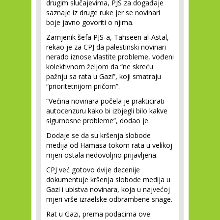
drugim slučajevima, PJS za događaje
saznaje iz druge ruke jer se novinari
boje javno govoriti o njima.
Zamjenik šefa PJS-a, Tahseen al-Astal,
rekao je za CPJ da palestinski novinari
nerado iznose vlastite probleme, vođeni
kolektivnom željom da “ne skreću
pažnju sa rata u Gazi”, koji smatraju
“prioritetnijom pričom”.
“Većina novinara počela je prakticirati
autocenzuru kako bi izbjegli bilo kakve
sigurnosne probleme”, dodao je.
Dodaje se da su kršenja slobode
medija od Hamasa tokom rata u velikoj
mjeri ostala nedovoljno prijavljena.
CPJ već gotovo dvije decenije
dokumentuje kršenja slobode medija u
Gazi i ubistva novinara, koja u najvećoj
mjeri vrše izraelske odbrambene snage.
Rat u Gazi, prema podacima ove