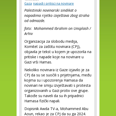
Gaza
napadi i pritisci na novinare
Palestinski novinarski sindikat o
napadima rijetko izvještava zbog straha
od odmazde.
foto: Mohammed Ibrahim on Unsplash /
Arhiv
Organizacija za slobodu medija,
Komitet za zaštitu novinara (CPJ),
objavila je tekst u kojem je upozorila na
pritiske i napade koje na novinare u
Gazi vrši Hamas.
Nekoliko novinara iz Gaze izjavilo je za
CPJ da su se suočili s prijetnjama, među
kojima su i upozorenja Hamasa da
novinari ne smiju izvještavati s protesta
organizovanih u Gazi protiv ove grupe.
Takođe su naveli da su ih pripadnici
Hamasa fizički napali.
Dopisnik Awda TV-a, Mohammed Abu
Aoun, rekao je za CPJ da su ga 2024.