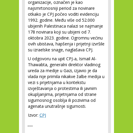
organizacije, označen je kao
najsmrtonosniji period za novinare
otkako je CPJ počeo voditi evidenciju
1992. godine. Među više od 52.000
ubijenih Palestinaca nalazi se najmanje
178 novinara koji su ubijeni od 7.
oktobra 2023. godine. Ogromnu većinu
ovih ubistava, hapšenja i prijetnji izvršile
su izraelske snage, naglašava CPJ.
U odgovoru na upit CPJ-a, Ismail Al-
Thawabta, generalni direktor vladinog
ureda za medije u Gazi, izjavio je da
vlada nije primila nikakve žalbe medija u
vezi s prijetnjama u kontekstu
izvještavanja o protestima ili javnim
okupljanjima, prijetnjama od strane
sigurnosnog osoblja ili pozivima od
agenata unutrašnje sigurnosti.
Izvor:
CPJ
___