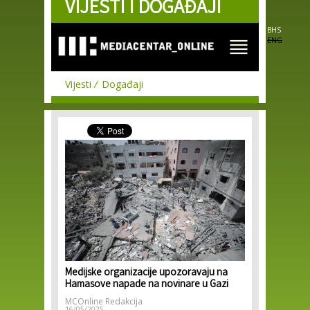
VIJESTI I DOGAĐAJI
Skip to
main
content
BHS
ENG
Vijesti
Događaji
Medijske organizacije upozoravaju na
Hamasove napade na novinare u Gazi
MCOnline Redakcija
16/05/2025