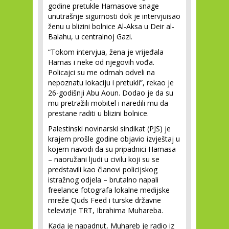
godine pretukle Hamasove snage
unutrašnje sigurnosti dok je intervjuisao
ženu u blizini bolnice Al-Aksa u Deir al-
Balahu, u centralnoj Gazi.
“Tokom intervjua, žena je vrijeđala
Hamas i neke od njegovih vođa.
Policajci su me odmah odveli na
nepoznatu lokaciju i pretukli”, rekao je
26-godišnji Abu Aoun. Dodao je da su
mu pretražili mobitel i naredili mu da
prestane raditi u blizini bolnice.
Palestinski novinarski sindikat (PJS) je
krajem prošle godine objavio izvještaj u
kojem navodi da su pripadnici Hamasa
– naoružani ljudi u civilu koji su se
predstavili kao članovi policijskog
istražnog odjela – brutalno napali
freelance fotografa lokalne medijske
mreže Quds Feed i turske državne
televizije TRT, Ibrahima Muhareba.
Kada je napadnut, Muhareb je radio iz