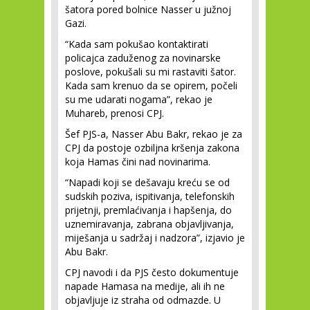
šatora pored bolnice Nasser u južnoj
Gazi.
“Kada sam pokušao kontaktirati
policajca zaduženog za novinarske
poslove, pokušali su mi rastaviti šator.
Kada sam krenuo da se opirem, počeli
su me udarati nogama”, rekao je
Muhareb, prenosi CPJ.
Šef PJS-a, Nasser Abu Bakr, rekao je za
CPJ da postoje ozbiljna kršenja zakona
koja Hamas čini nad novinarima.
“Napadi koji se dešavaju kreću se od
sudskih poziva, ispitivanja, telefonskih
prijetnji, premlaćivanja i hapšenja, do
uznemiravanja, zabrana objavljivanja,
miješanja u sadržaj i nadzora”, izjavio je
Abu Bakr.
CPJ navodi i da PJS često dokumentuje
napade Hamasa na medije, ali ih ne
objavljuje iz straha od odmazde. U