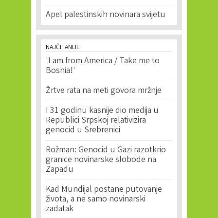
Apel palestinskih novinara svijetu
NAJČITANIJE
'I am from America / Take me to
Bosnia!'
Žrtve rata na meti govora mržnje
I 31 godinu kasnije dio medija u
Republici Srpskoj relativizira
genocid u Srebrenici
Rožman: Genocid u Gazi razotkrio
granice novinarske slobode na
Zapadu
Kad Mundijal postane putovanje
života, a ne samo novinarski
zadatak