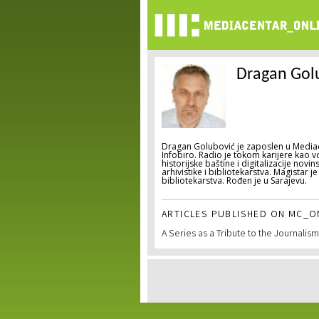
Dragan Gol
Dragan Golubović je zaposlen u Mediace
Infobiro. Radio je tokom karijere kao vod
historijske baštine i digitalizacije nov
arhivistike i bibliotekarstva. Magistar 
bibliotekarstva. Rođen je u Sarajevu.
ARTICLES PUBLISHED ON MC_ON
A Series as a Tribute to the Journalis