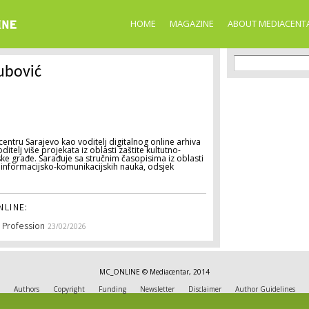
Skip to
main
HOME
MAGAZINE
ABOUT MEDIACENT
content
Search f
Search
ubović
ntru Sarajevo kao voditelj digitalnog online arhiva
itelj više projekata iz oblasti zaštite kultutno-
inske građe. Sarađuje sa stručnim časopisima iz oblasti
je informacijsko-komunikacijskih nauka, odsjek
LINE:
m Profession
23/02/2026
MC_ONLINE © Mediacentar, 2014
Authors
Copyright
Funding
Newsletter
Disclaimer
Author Guidelines