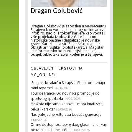
Dragan Golubović
Dragan Golubović je zaposlen u Mediacentru
Sarajevo kao voditelj digitalnog online arhiva
Infobiro. Radio je tokom karijere kao voditelj
više projekata iz oblasti zaštite kultutno-
historijske baštine i digitalizacije novinske
građe. Sarađuje sa stručnim časopisima iz
oblasti arhivistike i bibliotekarstva. Magistar
je informacijsko-komunikacijskih nauka,
odsjek bibliotekarstva. Rođen je u Sarajevu.
OBJAVLJENI TEKSTOVI NA
MC_ONLINE:
'Snajperski safari' u Sarajevu: Šta o tome znaju
ratni reporteri
04/08/2026
Tour de France: Od novinske promocije do
sportskog spektakla
14/07/2026
Maskota nije samo zabava – mora imati srce,
priču i karakter
23/06/2026
Naslijeđe jedne kulture za buduće generacije
11/05/2026
Online dostupnost 'Jevrejskog glasa' - u funkciji
očuvanja kulturne baštine
10/03/2026