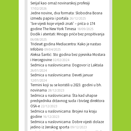
Serijal kao omaž novinarskoj profesiji
17/02/2026
Jedne novine, dva formata: Slobodna Bosna
između papira i portala
26/12/2025
'Sve vijesti koje vrijedi znati' – priča o 174
godine The New York Timesa
18/09/2025
Dodik i atentati: Mnogo priče bez propitivanja
06/08/2025
Trideset godina Mediacentra: Kako je nastao
Infobiro
09/04/2025
Aleksa Šantić: Sto godina bez pjesnika Mostara
i Hercegovine
02/02/2024
Sedmica u naslovnicama: Dogovor iz Laktaša
26/01/2024
Sedmica u naslovnicama: Deveti januar
12/01/2024
Termini koji su se koristili u 2023. godini u bh.
novinama
28/12/2023
Sedmica u naslovnicama: Šta kad uhapse
predsjednika državnog suda i bivšeg direktora
OSA-e
22/12/2023
Sedmica u naslovnicama: Brojevi na kraju
godine
16/12/2023
Sedmica u naslovnicama: Dobre vijesti dolaze
jedino iz ženskog sporta
09/12/2023