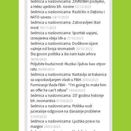
Sedmica u naslovnicama: ZAVNOBiH podijelio,
a Helez ujedinio bh. novine
02/12/2023
Sedmica u naslovnicama: Različito o Dejtonu i
NATO savezu
24/11/2023
Sedmica u naslovnicama: Zaboravljeni Stari
most
10/11/2023
Sedmica u naslovnicama: Sportski uspjesi,
iznevjerena ideja UN-a
27/10/2023
Sedmica u naslovnicama: Dodikove izjave
važnije od broja siromašnih
20/10/2023
Šta govori politika a šta nam kaže arhiva
18/09/2023
Poljubite budućnost: Muzika i ljubav kao otpor
ratu
30/08/2023
Sedmica u naslovnicama: Nastavlja se trakavica
sa uspostavljanjem vlasti u FBiH
20/04/2023
Formiranje Vlade FBiH - “I'm going to make him
an offer he can't refuse”
14/04/2023
Sedmica u naslovnicama: 157 godina historije
bh. novinarstva
07/04/2023
Sedmica u naslovnicama: Politika nudi
jučerašnje odgovore na današnje probleme
31/03/2023
Sedmica u naslovnicama: Ljudska prava na
margini
24/03/2023