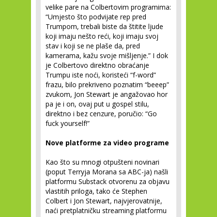
velike pare na Colbertovim programima:
“Umjesto što podvijate rep pred
Trumpom, trebali biste da štitite ljude
koji imaju nešto reći, koji imaju svoj
stav i koji se ne plaše da, pred
kamerama, kažu svoje mišljenje.” I dok
je Colbertovo direktno obraćanje
Trumpu iste noći, koristeći “f-word”
frazu, bilo prekriveno poznatim “beeep”
zvukom, Jon Stewart je angažovao hor
pa je i on, ovaj put u gospel stilu,
direktno i bez cenzure, poručio: “Go
fuck yourself!”
Nove platforme za video programe
Kao što su mnogi otpušteni novinari
(poput Terryja Morana sa ABC-ja) našli
platformu Substack otvorenu za objavu
vlastitih priloga, tako će Stephen
Colbert i Jon Stewart, najvjerovatnije,
naći pretplatničku streaming platformu