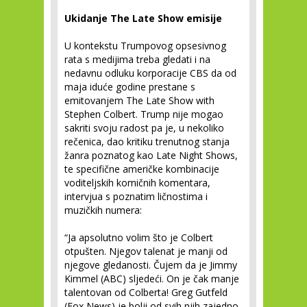
Ukidanje The Late Show emisije
U kontekstu Trumpovog opsesivnog
rata s medijima treba gledati i na
nedavnu odluku korporacije CBS da od
maja iduće godine prestane s
emitovanjem The Late Show with
Stephen Colbert. Trump nije mogao
sakriti svoju radost pa je, u nekoliko
rečenica, dao kritiku trenutnog stanja
žanra poznatog kao Late Night Shows,
te specifične američke kombinacije
voditeljskih komičnih komentara,
intervjua s poznatim ličnostima i
muzičkih numera:
“Ja apsolutno volim što je Colbert
otpušten. Njegov talenat je manji od
njegove gledanosti. Čujem da je Jimmy
Kimmel (ABC) sljedeći. On je čak manje
talentovan od Colberta! Greg Gutfeld
(Fox News) je bolji od svih njih zajedno,