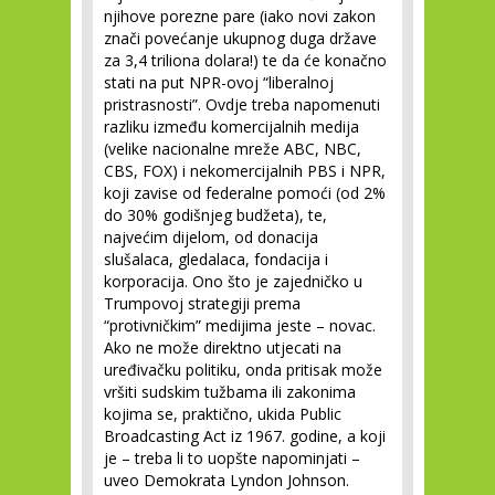
njihove porezne pare (iako novi zakon
znači povećanje ukupnog duga države
za 3,4 triliona dolara!) te da će konačno
stati na put NPR-ovoj “liberalnoj
pristrasnosti”. Ovdje treba napomenuti
razliku između komercijalnih medija
(velike nacionalne mreže ABC, NBC,
CBS, FOX) i nekomercijalnih PBS i NPR,
koji zavise od federalne pomoći (od 2%
do 30% godišnjeg budžeta), te,
najvećim dijelom, od donacija
slušalaca, gledalaca, fondacija i
korporacija. Ono što je zajedničko u
Trumpovoj strategiji prema
“protivničkim” medijima jeste – novac.
Ako ne može direktno utjecati na
uređivačku politiku, onda pritisak može
vršiti sudskim tužbama ili zakonima
kojima se, praktično, ukida Public
Broadcasting Act iz 1967. godine, a koji
je – treba li to uopšte napominjati –
uveo Demokrata Lyndon Johnson.