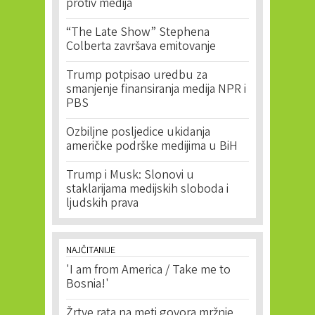
protiv medija
“The Late Show” Stephena
Colberta završava emitovanje
Trump potpisao uredbu za
smanjenje finansiranja medija NPR i
PBS
Ozbiljne posljedice ukidanja
američke podrške medijima u BiH
Trump i Musk: Slonovi u
staklarijama medijskih sloboda i
ljudskih prava
NAJČITANIJE
'I am from America / Take me to
Bosnia!'
Žrtve rata na meti govora mržnje