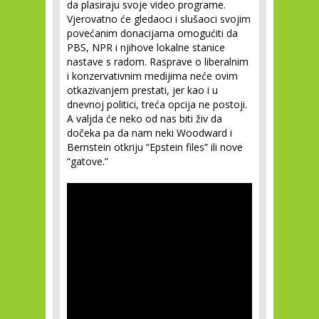
da plasiraju svoje video programe.
Vjerovatno će gledaoci i slušaoci svojim
povećanim donacijama omogućiti da
PBS, NPR i njihove lokalne stanice
nastave s radom. Rasprave o liberalnim
i konzervativnim medijima neće ovim
otkazivanjem prestati, jer kao i u
dnevnoj politici, treća opcija ne postoji.
A valjda će neko od nas biti živ da
dočeka pa da nam neki Woodward i
Bernstein otkriju “Epstein files” ili nove
“gatove.”