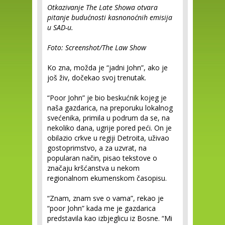
Otkazivanje The Late Showa otvara
pitanje budućnosti kasnonoćnih emisija
u SAD-u.
Foto: Screenshot/The Law Show
Ko zna, možda je “jadni John”, ako je
još živ, dočekao svoj trenutak.
“Poor John” je bio beskućnik kojeg je
naša gazdarica, na preporuku lokalnog
svećenika, primila u podrum da se, na
nekoliko dana, ugrije pored peći. On je
obilazio crkve u regiji Detroita, uživao
gostoprimstvo, a za uzvrat, na
popularan način, pisao tekstove o
značaju kršćanstva u nekom
regionalnom ekumenskom časopisu.
“Znam, znam sve o vama”, rekao je
“poor John” kada me je gazdarica
predstavila kao izbjeglicu iz Bosne. “Mi