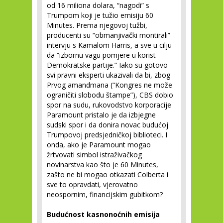
od 16 miliona dolara, “nagodi” s
Trumpom koji je tužio emisiju 60
Minutes. Prema njegovoj tužbi,
producenti su “obmanjivački montirali”
intervju s Kamalom Harris, a sve u cilju
da “izbornu vagu pomjere u korist
Demokratske partije.” Iako su gotovo
svi pravni eksperti ukazivali da bi, zbog
Prvog amandmana (“Kongres ne može
ograničiti slobodu štampe”), CBS dobio
spor na sudu, rukovodstvo korporacije
Paramount pristalo je da izbjegne
sudski spor i da donira novac budućoj
Trumpovoj predsjedničkoj biblioteci. I
onda, ako je Paramount mogao
žrtvovati simbol istraživačkog
novinarstva kao što je 60 Minutes,
zašto ne bi mogao otkazati Colberta i
sve to opravdati, vjerovatno
neospornim, financijskim gubitkom?
Budućnost kasnonoćnih emisija