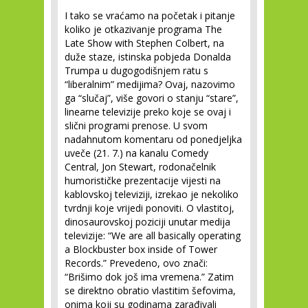
I tako se vraćamo na početak i pitanje
koliko je otkazivanje programa The
Late Show with Stephen Colbert, na
duže staze, istinska pobjeda Donalda
Trumpa u dugogodišnjem ratu s
“liberalnim” medijima? Ovaj, nazovimo
ga “slučaj”, više govori o stanju “stare”,
linearne televizije preko koje se ovaj i
slični programi prenose. U svom
nadahnutom komentaru od ponedjeljka
uveče (21. 7.) na kanalu Comedy
Central, Jon Stewart, rodonačelnik
humorističke prezentacije vijesti na
kablovskoj televiziji, izrekao je nekoliko
tvrdnji koje vrijedi ponoviti. O vlastitoj,
dinosaurovskoj poziciji unutar medija
televizije: “We are all basically operating
a Blockbuster box inside of Tower
Records.” Prevedeno, ovo znači:
“Brišimo dok još ima vremena.” Zatim
se direktno obratio vlastitim šefovima,
onima koji su godinama zarađivali