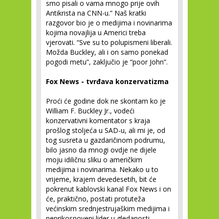
smo pisali o vama mnogo prije ovih
Antikrista na CNN-u.” Naš kratki
razgovor bio je o medijima i novinarima
kojima novajlija u Americi treba
vjerovati. “Sve su to polupismeni liberali.
Možda Buckley, ali i on samo ponekad
pogodi metu”, zaključio je “poor John”.
Fox News - tvrđava konzervatizma
Proći će godine dok ne skontam ko je
William F. Buckley Jr., vodeći
konzervativni komentator s kraja
prošlog stoljeća u SAD-u, ali mi je, od
tog susreta u gazdaričinom podrumu,
bilo jasno da mnogi ovdje ne dijele
moju idiličnu sliku o američkim
medijima i novinarima. Nekako u to
vrijeme, krajem devedesetih, bit će
pokrenut kablovski kanal Fox News i on
će, praktično, postati protuteža
većinskim srednjestrujaškim medijima i
neprikosnoveni lider u gledanosti.