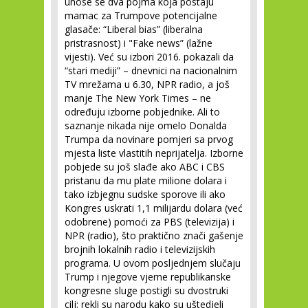
unose se dva pojma koja postaju
mamac za Trumpove potencijalne
glasače: “Liberal bias” (liberalna
pristrasnost) i "Fake news” (lažne
vijesti). Već su izbori 2016. pokazali da
“stari mediji” – dnevnici na nacionalnim
TV mrežama u 6.30, NPR radio, a još
manje The New York Times – ne
određuju izborne pobjednike. Ali to
saznanje nikada nije omelo Donalda
Trumpa da novinare pomjeri sa prvog
mjesta liste vlastitih neprijatelja. Izborne
pobjede su još slađe ako ABC i CBS
pristanu da mu plate milione dolara i
tako izbjegnu sudske sporove ili ako
Kongres uskrati 1,1 milijardu dolara (već
odobrene) pomoći za PBS (televizija) i
NPR (radio), što praktično znači gašenje
brojnih lokalnih radio i televizijskih
programa. U ovom posljednjem slučaju
Trump i njegove vjerne republikanske
kongresne sluge postigli su dvostruki
cilj: rekli su narodu kako su uštedjeli