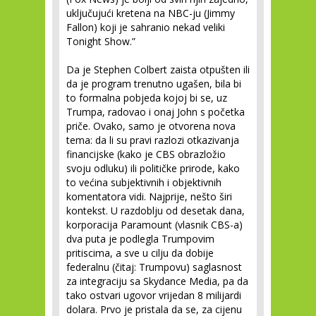
uključujući kretena na NBC-ju (Jimmy
Fallon) koji je sahranio nekad veliki
Tonight Show.”
Da je Stephen Colbert zaista otpušten ili
da je program trenutno ugašen, bila bi
to formalna pobjeda kojoj bi se, uz
Trumpa, radovao i onaj John s početka
priče. Ovako, samo je otvorena nova
tema: da li su pravi razlozi otkazivanja
financijske (kako je CBS obrazložio
svoju odluku) ili političke prirode, kako
to većina subjektivnih i objektivnih
komentatora vidi. Najprije, nešto širi
kontekst. U razdoblju od desetak dana,
korporacija Paramount (vlasnik CBS-a)
dva puta je podlegla Trumpovim
pritiscima, a sve u cilju da dobije
federalnu (čitaj: Trumpovu) saglasnost
za integraciju sa Skydance Media, pa da
tako ostvari ugovor vrijedan 8 milijardi
dolara. Prvo je pristala da se, za cijenu