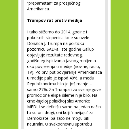
“prepametan” za prosječnog
Amerikanca.
Trumpov rat protiv medija
I tako stižemo do 2014. godine i
pokretnih stepenica koje su uvele
Donalda J. Trumpa na političku
pozornicu SAD-a. Iste godine Gallup
objavljuje rezultate redovnog,
godišnjeg ispitivanja javnog mnijenja
oko povjerenja u medije (novine, radio,
TV). Po prvi put povjerenje Amerikanaca
u medije palo je ispod 40%, a među
Republikancima bilo je još manje –
samo 27%. Za Trumpa i za sve njegove
promocione ekipe dileme nije bilo. Na
crno-bijeloj političkoj slici Amerike
MEDIJI se definišu samo na jedan način:
to su oni drugi, oni koji “navijaju” za
Demokrate, pa zato ne mogu biti
neutralni. U svakodnevnu upotrebu