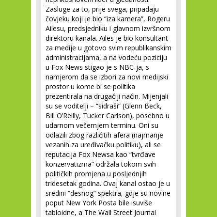
Zasluge za to, prije svega, pripadaju
čovjeku koji je bio “iza kamera”, Rogeru
Ailesu, predsjedniku i glavnom izvršnom
direktoru kanala. Ailes je bio konsultant
za medije u gotovo svim republikanskim
administracijama, a na vodeću poziciju
u Fox News stigao je s NBC-ja, s
namjerom da se izbori za novi medijski
prostor u kome bi se politika
prezentirala na drugačiji način. Mijenjali
su se voditelji – “sidraši” (Glenn Beck,
Bill O’Reilly, Tucker Carlson), posebno u
udarnom večernjem terminu. Oni su
odlazili zbog različitih afera (najmanje
vezanih za uređivačku politiku), ali se
reputacija Fox Newsa kao “tvrđave
konzervatizma” održala tokom svih
političkih promjena u posljednjih
tridesetak godina. Ovaj kanal ostao je u
sredini “desnog” spektra, gdje su novine
poput New York Posta bile isuviše
tabloidne, a The Wall Street Journal