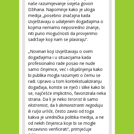
naše razumijevanje svijeta govori
Džihana. Napominje kako je uloga
medija „posebno značajna kada
izvještavaju o udaljenim događajima o
kojima nemamo neposredno znanje,
niti puno mogućnosti da provjerimo
sadržaje koji nam se plasiraju“.
„Novinari koji izvještavaju o ovim
događajima i u situacijama kada
profesionalno rade posao ne nude
samo činjenice, već i objašnjenja kako
bi publika mogla razumjeti o čemu se
radi. Upravo u tom kontekstualiziranju
događaja, koriste se riječi i slike kako bi
se, najčešće implicitno, favorizirala neka
strana. Da li je neko
terorist
ili samo
ekstremist
, da li
demonstranti negoduju
ili
rulja urliče
, često zavisi od toga
kakva je urednička politika medija, a ne
od nekih činjenica koje bi se mogle
nezavisno verificirati“, primjećuje