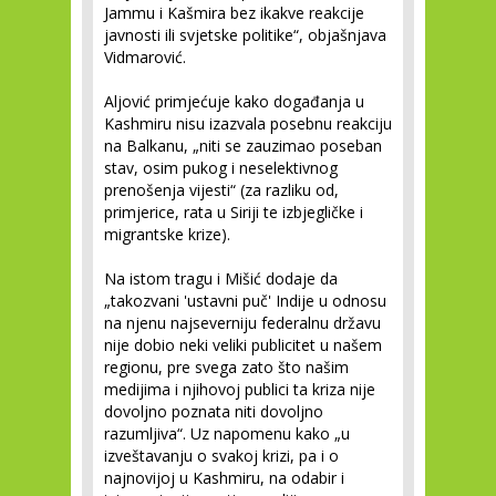
Jammu i Kašmira bez ikakve reakcije
javnosti ili svjetske politike“, objašnjava
Vidmarović.
Aljović primjećuje kako događanja u
Kashmiru nisu izazvala posebnu reakciju
na Balkanu, „niti se zauzimao poseban
stav, osim pukog i neselektivnog
prenošenja vijesti“ (za razliku od,
primjerice, rata u Siriji te izbjegličke i
migrantske krize).
Na istom tragu i Mišić dodaje da
„takozvani 'ustavni puč' Indije u odnosu
na njenu najseverniju federalnu državu
nije dobio neki veliki publicitet u našem
regionu, pre svega zato što našim
medijima i njihovoj publici ta kriza nije
dovoljno poznata niti dovoljno
razumljiva“. Uz napomenu kako „u
izveštavanju o svakoj krizi, pa i o
najnovijoj u Kashmiru, na odabir i