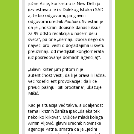
južne Azije, konkretno iz New Delhija
(izvještavao je i s Dalekog Istoka i SAD-
a, te bio odgovorni, pa glavni i
odgovorni urednik
Politike
). Svjestan je
da je „inostrani dopisnik danas luksuz
za 99 odsto redakcija u našem delu
sveta“, pa one „nemaju izbora nego da
najveći broj vesti o događajima u svetu
preuzimaju od medijskih konglomerata
(uz posredovanje domaćih agencija)“.
„Glavni kriterijum pritom nije
autentičnost vesti, da li je prava ili lažna,
već 'koeficijent provokacije': da li će
privući pažnju i biti pročitana“, ukazuje
Mišić.
Kad je situacija već takva, a udaljenost
tema i kriznih žarišta ipak „daleka tek
nekoliko klikova“, Mišićev mlađi kolega
Armin Aljović, glavni urednik Novinske
agencije Patria, smatra da je „jedini