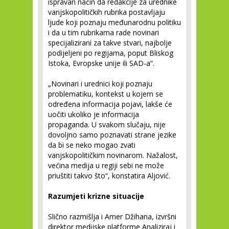
ispravan način da redakcije za urednike
vanjskopolitičkih rubrika postavljaju
ljude koji poznaju međunarodnu politiku
i da u tim rubrikama rade novinari
specijalizirani za takve stvari, najbolje
podijeljeni po regijama, poput Bliskog
Istoka, Evropske unije ili SAD-a“.
„Novinari i urednici koji poznaju
problematiku, kontekst u kojem se
određena informacija pojavi, lakše će
uočiti ukoliko je informacija
propaganda. U svakom slučaju, nije
dovoljno samo poznavati strane jezike
da bi se neko mogao zvati
vanjskopolitičkim novinarom. Nažalost,
većina medija u regiji sebi ne može
priuštiti takvo što“, konstatira Aljović.
Razumjeti krizne situacije
Slično razmišlja i Amer Džihana, izvršni
direktor medijske platforme Analiziraj i