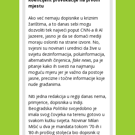
mjestu
Ako već nemaju dopisnike u kriznim
žarištima, a to danas sebi mogu
dozvoliti tek najveći poput CNN-a ili Al
Jazeere, jasno je da se domaći mediji
moraju osloniti na strane izvore. No,
svjesni su novinari i urednici da žive u
svijetu dezinformacija, poluinformacija,
alternativnih činjenica,
fake news
, pa je
pitanje kako ih svesti na najmanju
moguću mjeru jer je važno da postoje
jasne, precizne i točne informacije koje
nude građanima.
Niti jedna redakcija u regiji danas nema,
primjerice, dopisnika u Indiji.
Beogradska
Politika
svojedobno je
imala svog čovjeka na terenu gotovo u
svakom kutku svijeta. Novinar Milan
Mišić u dva je mandata tokom ’70-ih i
’80-ih prošlog stoljeća bio dopisnik iz