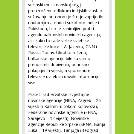
većinski muslimanskoj regiji
prouzročenu odlukom indijskih vlasti o
sužavanju autonomije što je zaprijetilo
unutarnjim a onda i sukobom Indije i
Pakistana, bilo je zanimljivo pratiti
agendu balkanskih novinskih agencija,
ali i kako to rade velike svjetske
televizijske kuće – Al Jazeera, CNN i
Russia Today. Ukratko rečeno,
balkanske agencije bile su samo
prenositelji dobivenih, odnosno
prikupljenih vijesti, a spomenute
televizije uvijek su davale informaciju
više.
Prateći rad Hrvatske izvještajne
novinske agencije (HINA, Zagreb – 26
vijesti o Kashmiru tokom kolovoza),
Federalne novinske agencije (FENA,
Sarajevo – 12 vijesti), Novinske
agencije Republike Srpske (SRNA, Banja
Luka – 19 vijesti), Tanjuga (Beograd –