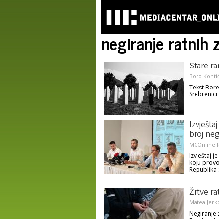
negiranje ratnih 
Stare ra
Boro Konti
Tekst Bore
Srebrenici
Izvješta
broj neg
MCOnline R
Izvještaj 
koju provo
Republika 
Žrtve ra
Matea Jerk
Negiranje 