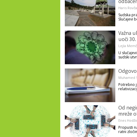
odbačeni
Haris Rovč
Sudska pra
Slučajevi 
Važna ul
uoči 30.
Lejla Memč
U slučajevi
sudski utvr
Odgovorn
Muhamed S
Potrebno je
relativizaci
Od negi
mreže o
Enes Hodži
Propusti n
ratni zločin