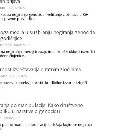
h prijava
anin
10/07/2025
kse za negiranje genocida i veličanje zločinaca u BiH:
bez pravne posljedice
oga medija u suzbijanju negiranja genocida
 godišnjice
ić Herić
08/07/2025
ma negiranja, mediji trebaju imati kritički uklon i navoditi
đene činjenice.
ost izvještavanja o ratnim zločinima
okić
26/06/2025
 navesti kontekst, koristiti kredibilne izvore i izbjeći
ju.
ranja do manipulacije: Kako društvene
blikuju narative o genocidu
ć
13/06/2025
a platformama u moderaciji sadržaja kojim se negiraju
i.