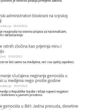
ponovo je otvorilo pitanja primjene zakona
ski administratori blokirani na srpskoj
i
edakcija
08/04/2026
je reagovala na osnovu prijava za nacionalizam,
am i desničarenje
e ratnih zločina kao prijetnja miru i
nju
okić
29/09/2025
t ne leži samo na medijima, već i na cijeloj zajednici.
 manje slučajeva negiranja genocida u
ici u medijima nego prošle godine
edakcija
10/07/2025
i mediji iz Republike Srpske i Srbije najveći negatori
 Srebrenici u javnom prostoru.
je genocida u BiH: Jedna presuda, desetine