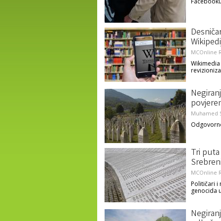
Facebooku 
Desničar
Wikipedij
MCOnline R
Wikimedia 
revizioniz
Negiranj
povjere
Muhamed S
Odgovornos
Tri puta
Srebren
MCOnline R
Političari 
genocida u
Negiran