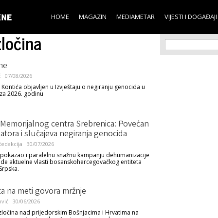
Skip to
main
HOME
MAGAZIN
MEDIAMETAR
VIJESTI I DOGAĐAJI
content
zločina
Search f
Search
ne
ć
07/08/2026
 Kontića objavljen u Izvještaju o negiranju genocida u
 za 2026. godinu
j Memorijalnog centra Srebrenica: Povećan
atora i slučajeva negiranja genocida
edakcija
30/07/2026
je pokazao i paralelnu snažnu kampanju dehumanizacije
de aktuelne vlasti bosanskohercegovačkog entiteta
Srpska.
ta na meti govora mržnje
ović
30/06/2026
zločina nad prijedorskim Bošnjacima i Hrvatima na