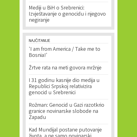
Mediji u BiH o Srebrenici:
Izvještavanje o genocidu i njegovo
negiranje
NAJČITANIJE
'I am from America / Take me to
Bosnia!'
Žrtve rata na meti govora mržnje
I 31 godinu kasnije dio medija u
Republici Srpskoj relativizira
genocid u Srebrenici
Rožman: Genocid u Gazi razotkrio
granice novinarske slobode na
Zapadu
Kad Mundijal postane putovanje
života, a ne samo novinarski