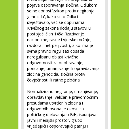
pojava osporavanja zločina. Odlukom
se ne donosi 'zakon protiv negiranja
genocida', kako se o Odluci
izvještavalo, već se dopunama
Krivičnog zakona dodaju stavovi u
postojeći član 145a (Izazivanje
nacionalne, rasne i vjerske mržnje,
razdora i netrpeljivosti), a kojima je
svrha pravno regulisati dosada
neregulisanu oblast krivične
odgovornosti za odobravanje,
poricanje, umanjivanje ili opravdavanja
zločina genocida, zločina protiv
čovječnosti ili ratnog zločina.
Normalizirano negiranje, umanjivanje,
opravdavanje, veličanje pravomoćnim
presudama utvrđenih zločina i
odgovornih osoba je okosnica
političkog djelovanja u BiH, ispunjava
javni i medijski prostor, grubo
vrijeđajući i osporavajući patnju i