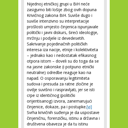
Nijednoj etničkoj grupi u BiH neće
zasigurno biti lošije zbog ovih dopuna
Krivičnog zakona BiH. Suviše dugo i
suviše intenzivno su interpretacije
prošlosti umjesto činjenica ispunjavale
politički i javni diskurs, šireći ideologije,
mržnju i podjele iz devedesetih.
Sakrivanje pojedinačnih političkih
interesa iza nacije, etnije i kolektiviteta
– jednako kao i nedostatak efikasnog
otpora istom – doveli su do toga da se
na jasne zakonske (i potpuno etnički
neutralne) odredbe reaguje kao na
napad. O osporavanju legitimiteta
sudova i presuda za ratne zločine je
ovdje suvišno i raspravljati, jer se isti
crpe iz identičnog (politički
orijentisanog) izvora, zanemarujući
činjenice, dokaze, pa i postupke.
[vi]
Svrha krivičnih suđenja je da uspostave
činjeničnu, forenzičku, istinu a državna i
društvena obaveza je da tu istinu