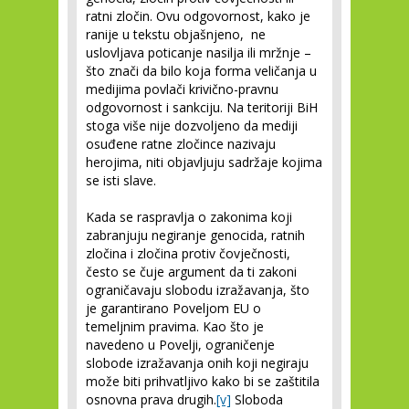
ratni zločin. Ovu odgovornost, kako je
ranije u tekstu objašnjeno, ne
uslovljava poticanje nasilja ili mržnje –
što znači da bilo koja forma veličanja u
medijima povlači krivično-pravnu
odgovornost i sankciju. Na teritoriji BiH
stoga više nije dozvoljeno da mediji
osuđene ratne zločince nazivaju
herojima, niti objavljuju sadržaje kojima
se isti slave.
Kada se raspravlja o zakonima koji
zabranjuju negiranje genocida, ratnih
zločina i zločina protiv čovječnosti,
često se čuje argument da ti zakoni
ograničavaju slobodu izražavanja, što
je garantirano Poveljom EU o
temeljnim pravima. Kao što je
navedeno u Povelji, ograničenje
slobode izražavanja onih koji negiraju
može biti prihvatljivo kako bi se zaštitila
osnovna prava drugih.
[v]
Sloboda