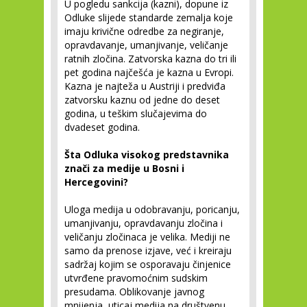
U pogledu sankcija (kazni), dopune iz
Odluke slijede standarde zemalja koje
imaju krivične odredbe za negiranje,
opravdavanje, umanjivanje, veličanje
ratnih zločina. Zatvorska kazna do tri ili
pet godina najčešća je kazna u Evropi.
Kazna je najteža u Austriji i predviđa
zatvorsku kaznu od jedne do deset
godina, u teškim slučajevima do
dvadeset godina.
Šta Odluka visokog predstavnika
znači za medije u Bosni i
Hercegovini?
Uloga medija u odobravanju, poricanju,
umanjivanju, opravdavanju zločina i
veličanju zločinaca je velika. Mediji ne
samo da prenose izjave, već i kreiraju
sadržaj kojim se osporavaju činjenice
utvrđene pravomoćnim sudskim
presudama. Oblikovanje javnog
mnijenja, uticaj medija na društvenu