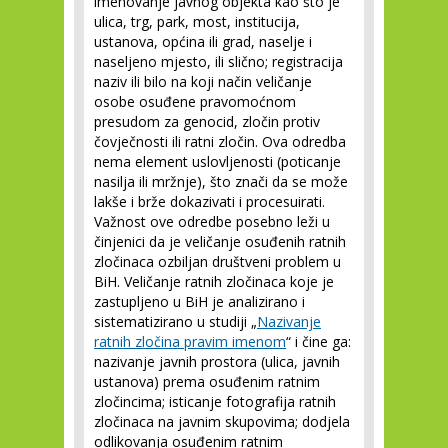
imenovanje javnog objekta kao što je
ulica, trg, park, most, institucija,
ustanova, općina ili grad, naselje i
naseljeno mjesto, ili slično; registracija
naziv ili bilo na koji način veličanje
osobe osuđene pravomoćnom
presudom za genocid, zločin protiv
čovječnosti ili ratni zločin. Ova odredba
nema element uslovljenosti (poticanje
nasilja ili mržnje), što znači da se može
lakše i brže dokazivati i procesuirati.
Važnost ove odredbe posebno leži u
činjenici da je veličanje osuđenih ratnih
zločinaca ozbiljan društveni problem u
BiH. Veličanje ratnih zločinaca koje je
zastupljeno u BiH je analizirano i
sistematizirano u studiji „
Nazivanje
ratnih zločina pravim imenom
“ i čine ga:
nazivanje javnih prostora (ulica, javnih
ustanova) prema osuđenim ratnim
zločincima; isticanje fotografija ratnih
zločinaca na javnim skupovima; dodjela
odlikovanja osuđenim ratnim