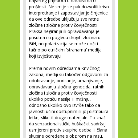
najvećeg prijepora u narativima o
prošlosti. Ne smije se pak dozvoliti krivo
interpretiranje i zapostavljanje činjenice
da ove odredbe uključuju sve ratne
zločine i zločine protiv čovječnosti.
Praksa negiranja ili opravdavanja je
prisutna i u pogledu drugih zločina u
BiH, no polarizacija se može uočiti
tačno po etničkim 'stranama' medija
koji izvještavaju.
Prema novim odredbama Krivičnog
zakona, mediji su također odgovorni za
odobravanje, poricanje, umanjivanje,
opravdavanju zločina genocida, ratnih
zločina i zločina protiv čovječnosti
ukoliko potiču nasilje ili mržnju,
odnosno ukoliko ovo izvrše tako da
javnosti učini dostupnim ili joj distribuira
letke, slike ili druge materijale. To znači
da senzacionalistički, huškački, sadržaji
usmjereni protiv skupine osoba ili člana
skupine određene s obzirom na rasu,