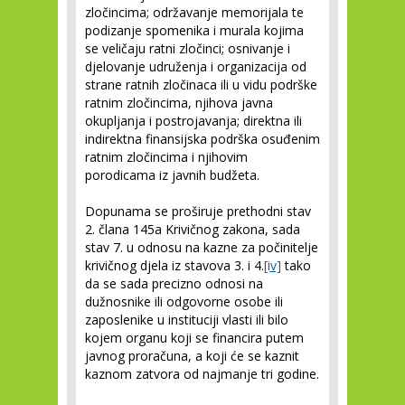
zločincima; održavanje memorijala te
podizanje spomenika i murala kojima
se veličaju ratni zločinci; osnivanje i
djelovanje udruženja i organizacija od
strane ratnih zločinaca ili u vidu podrške
ratnim zločincima, njihova javna
okupljanja i postrojavanja; direktna ili
indirektna finansijska podrška osuđenim
ratnim zločincima i njihovim
porodicama iz javnih budžeta.
Dopunama se proširuje prethodni stav
2. člana 145a Krivičnog zakona, sada
stav 7. u odnosu na kazne za počinitelje
krivičnog djela iz stavova 3. i 4.
[iv]
tako
da se sada precizno odnosi na
dužnosnike ili odgovorne osobe ili
zaposlenike u instituciji vlasti ili bilo
kojem organu koji se financira putem
javnog proračuna, a koji će se kaznit
kaznom zatvora od najmanje tri godine.