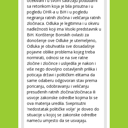
očekivani i u svom sadržaju podudarni
sa retorikom koja je bila prisutna i u
pogledu OHR-a u BiH i u pogledu
negiranja ratnih zločina i veličanja ratnih
zločinaca. Odluka je legitimna i u okviru
nadležnosti koji ima Visoki predstavnik u
BiH. Korištenje Bonskih ovlasti za
donošenje ove Odluke je utemeljeno,
Odluka je obuhvatila sve dosadašnje
pojavne oblike problema kojeg treba
normirati, odnosi se na sve ratne
zločine i zločince i uslijedila je nakon i
više nego dovoljno ostavljenih prilika i
poticaja državi i političkim elitama da
same odaberu odgovoran stav prema
poricanju, odobravanju i veličanju
presuđenih ratnih zločina/zločinaca ili
usvoje zakonske odredbe kojima bi se
ova materija uredila. Sveprisutni
'nedostatak političke volje' je doveo do
situacije u kojoj se zakonske odredbe
nameću umjesto da se usvajaju.