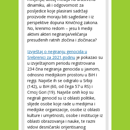
dinamiku, ali i odgovornost za
posljedice koje plasirani sadržaji
proizvode moraju biti sagledane i iz
perspektive dopuna Krivičnog zakona.
No, krenimo redom – jesu li mediji
aktivni akteri negiranja/veličanja
presuđenih ratnih zločina i zločinaca?
Izvještaj o negiranju genocida u
Srebrenici za 2021.godinu
je pokazao su
u izvještajnom periodu registrovana
234 čina negiranja genocida u javnom,
odnosno medijskom prostoru u BiH i
regiji. Najviše ih se odigralo u Srbiji
(142), u BiH (60, od čega 57 u RS) i
Crnoj Gori (19). Najviše onih koji su
negirali genocid su iz oblasti politike,
slijede osobe koje rade u medijima i
medijske organizacije, osobe iz oblasti
kulture i umjetnosti, osobe i institucije iz
oblasti obrazovanja i nauke, te razni
vidovi desničarski orijentisanog