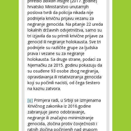
priredio
Balkan Insight
(2017. godine)
hrvatsko Ministarstvo unutarnjih
poslova tvrdi da policija nikada nije
podnijela krivičnu prijavu vezanu za
negiranje genocida. Na pitanje 22 ureda
lokalnih državnih odvjetništva, samo su
tri izjavila da su primili krivične prijave za
genocid ili negiranje holokausta. Sve tri
podnijele su različite grupe za ljudska
prava i vezane su za negiranje
holokausta. Sa druge strane, podaci za
Njemačku za 2015. godinu pokazuju da
su osuđene 93 osobe zbog negiranja,
opravdavanja ili relativiziranja genocida
koji su počinili nacisti, od čega šestero
na kaznu zatvora.
[iii]
Primjera radi, u Srbiji se izmjenama
Krivičnog zakonika iz 2016.godine
zabranjuje javno odobravanje,
negiranje ili značajno minimiziranje
genocida, zločina protiv čovječnosti i
ratnih zločina počinjenih nad grupom