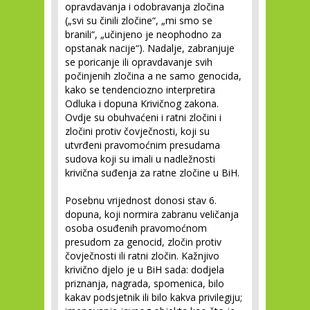
opravdavanja i odobravanja zločina
(„svi su činili zločine“, „mi smo se
branili“, „učinjeno je neophodno za
opstanak nacije“). Nadalje, zabranjuje
se poricanje ili opravdavanje svih
počinjenih zločina a ne samo genocida,
kako se tendenciozno interpretira
Odluka i dopuna Krivičnog zakona.
Ovdje su obuhvaćeni i ratni zločini i
zločini protiv čovječnosti, koji su
utvrđeni pravomoćnim presudama
sudova koji su imali u nadležnosti
krivična suđenja za ratne zločine u BiH.
Posebnu vrijednost donosi stav 6.
dopuna, koji normira zabranu veličanja
osoba osuđenih pravomoćnom
presudom za genocid, zločin protiv
čovječnosti ili ratni zločin. Kažnjivo
krivično djelo je u BiH sada: dodjela
priznanja, nagrada, spomenica, bilo
kakav podsjetnik ili bilo kakva privilegiju;