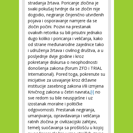
stradanja žrtava. Poricanje zločina je
svaki pokušaj tvrdnje da se zločin nije
dogodio, negiranje činjenično utvrđenih
pojava i osporavanje namjere da se
zločin počini. Pozivi na prestanak
ovakvih retorika su bili prisutni jednako
dugo koliko i poricanja i veličanja, kako
od strane međunarodne zajednice tako
i udruženja žrtava i civilnog društva, a u
posljednje dvije godine i kroz
pokretanje diskursa o neophodnosti
donošenja zakona (forum ZFD i TRIAL
International). Pored toga, pokrenute su
inicijative za usvajanje kroz državne
institucije zasebnog zakona i/ili izmjena
Krivčnog zakona u četiri navrata,
[i]
no
sve redom su bile neuspješne i uz
izostanak moralne i političke
odgovornosti. Prestanak negiranja,
umanjivanja, opravdavanja i veličanja
ratnih zločina je civilizacijski zahtjev,
temelj suočavanja sa prošlošću u kojoj