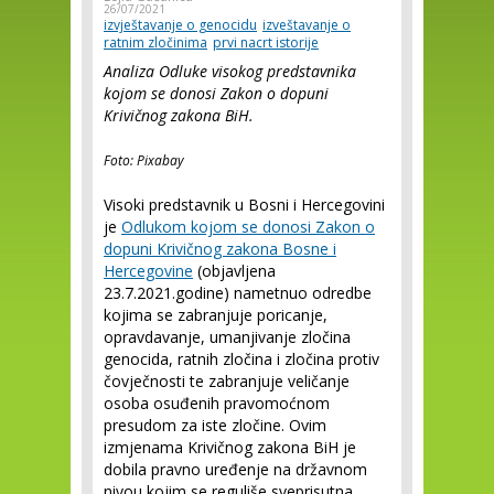
26/07/2021
izvještavanje o genocidu
izveštavanje o
ratnim zločinima
prvi nacrt istorije
Analiza Odluke visokog predstavnika
kojom se donosi Zakon o dopuni
Krivičnog zakona BiH.
Foto: Pixabay
Visoki predstavnik u Bosni i Hercegovini
je
Odlukom kojom se donosi Zakon o
dopuni Krivičnog zakona Bosne i
Hercegovine
(objavljena
23.7.2021.godine) nametnuo odredbe
kojima se zabranjuje poricanje,
opravdavanje, umanjivanje zločina
genocida, ratnih zločina i zločina protiv
čovječnosti te zabranjuje veličanje
osoba osuđenih pravomoćnom
presudom za iste zločine. Ovim
izmjenama Krivičnog zakona BiH je
dobila pravno uređenje na državnom
nivou kojim se reguliše sveprisutna