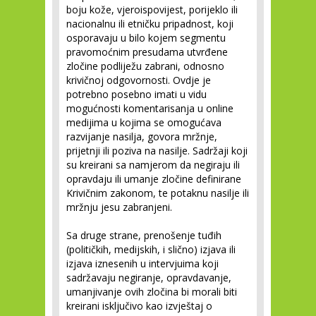
boju kože, vjeroispovijest, porijeklo ili
nacionalnu ili etničku pripadnost, koji
osporavaju u bilo kojem segmentu
pravomoćnim presudama utvrđene
zločine podliježu zabrani, odnosno
krivičnoj odgovornosti. Ovdje je
potrebno posebno imati u vidu
mogućnosti komentarisanja u online
medijima u kojima se omogućava
razvijanje nasilja, govora mržnje,
prijetnji ili poziva na nasilje. Sadržaji koji
su kreirani sa namjerom da negiraju ili
opravdaju ili umanje zločine definirane
Krivičnim zakonom, te potaknu nasilje ili
mržnju jesu zabranjeni.
Sa druge strane, prenošenje tuđih
(političkih, medijskih, i slično) izjava ili
izjava iznesenih u intervjuima koji
sadržavaju negiranje, opravdavanje,
umanjivanje ovih zločina bi morali biti
kreirani isključivo kao izvještaj o