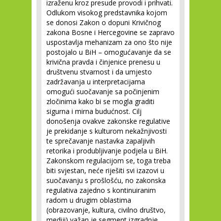
izraženu kroz presude provodi i prihvati.
Odlukom visokog predstavnika kojom
se donosi Zakon o dopuni Krivičnog
zakona Bosne i Hercegovine se zapravo
uspostavlja mehanizam za ono što nije
postojalo u BiH – omogućavanje da se
krivična pravda i činjenice prenesu u
društvenu stvarnost i da umjesto
zadržavanja u interpretacijama
omogući suočavanje sa počinjenim
zločinima kako bi se mogla graditi
sigurna i mirna budućnost. Cilj
donošenja ovakve zakonske regulative
je prekidanje s kulturom nekažnjivosti
te sprečavanje nastavka zapaljivih
retorika i produbljivanje podjela u BiH.
Zakonskom regulacijom se, toga treba
biti svjestan, neće riješiti svi izazovi u
suočavanju s prošlošću, no zakonska
regulativa zajedno s kontinuiranim
radom u drugim oblastima
(obrazovanje, kultura, civilno društvo,
mediji) važan je segment izgradnje