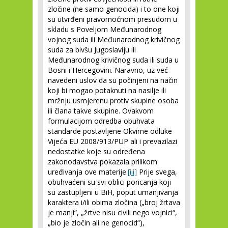
zločine (ne samo genocida) i to one koji
su utvrđeni pravomoćnom presudom u
skladu s Poveljom Međunarodnog
vojnog suda ili Međunarodnog krivičnog
suda za bivšu Jugoslaviju ili
Međunarodnog krivičnog suda ili suda u
Bosni i Hercegovini. Naravno, uz već
navedeni uslov da su počinjeni na način
koji bi mogao potaknuti na nasilje ili
mržnju usmjerenu protiv skupine osoba
ili člana takve skupine. Ovakvom
formulacijom odredba obuhvata
standarde postavljene Okvirne odluke
Vijeća EU 2008/913/PUP ali i prevazilazi
nedostatke koje su određena
zakonodavstva pokazala prilikom
uređivanja ove materije.
[iii]
Prije svega,
obuhvaćeni su svi oblici poricanja koji
su zastupljeni u BiH, poput umanjivanja
karaktera i/ili obima zločina („broj žrtava
je manji“, „žrtve nisu civili nego vojnici“,
„bio je zločin ali ne genocid“),