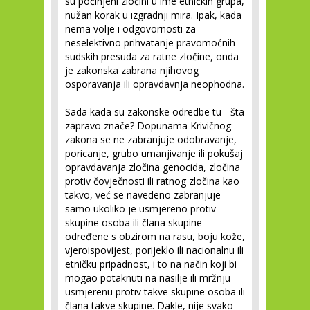
su počinjeni zločini u ime etničkih grupa,
nužan korak u izgradnji mira. Ipak, kada
nema volje i odgovornosti za
neselektivno prihvatanje pravomoćnih
sudskih presuda za ratne zločine, onda
je zakonska zabrana njihovog
osporavanja ili opravdavnja neophodna.
Sada kada su zakonske odredbe tu - šta
zapravo znače? Dopunama Krivičnog
zakona se ne zabranjuje odobravanje,
poricanje, grubo umanjivanje ili pokušaj
opravdavanja zločina genocida, zločina
protiv čovječnosti ili ratnog zločina kao
takvo, već se navedeno zabranjuje
samo ukoliko je usmjereno protiv
skupine osoba ili člana skupine
određene s obzirom na rasu, boju kože,
vjeroispovijest, porijeklo ili nacionalnu ili
etničku pripadnost, i to na način koji bi
mogao potaknuti na nasilje ili mržnju
usmjerenu protiv takve skupine osoba ili
člana takve skupine. Dakle, nije svako