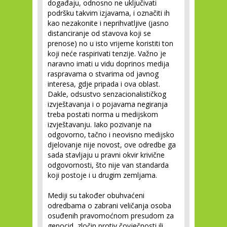
događaju, odnosno ne uključivati
podršku takvim izjavama, i označiti ih
kao nezakonite i neprihvatljive (jasno
distanciranje od stavova koji se
prenose) no u isto vrijeme koristiti ton
koji neće raspirivati tenzije. Važno je
naravno imati u vidu doprinos medija
raspravama o stvarima od javnog
interesa, gdje pripada i ova oblast.
Dakle, odsustvo senzacionalističkog
izvještavanja i o pojavama negiranja
treba postati norma u medijskom
izvještavanju. Iako pozivanje na
odgovorno, tačno i neovisno medijsko
djelovanje nije novost, ove odredbe ga
sada stavljaju u pravni okvir krivične
odgovornosti, što nije van standarda
koji postoje i u drugim zemljama.
Mediji su također obuhvaćeni
odredbama o zabrani veličanja osoba
osuđenih pravomoćnom presudom za
genocid, zločin protiv čovječnosti ili