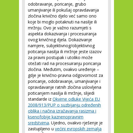
odobravanje, poricanje, grubo
umanjivanje ili pokušaj opravdavanja
zločina krivično djelo već samo ono
koje bi moglo potaknuti na nasilje ili
mržnju. Ovo je važno razumjeti s
aspekta dokazivanja i procesuiranja
ovog krivičnog djela. Dokazivanje
namjere, subjektivnog/objektivnog
poticanja nasilja ili mržnje jeste izazov
za pravni postupak i utoliko može
otežati rad na procesuiranju poricanja
zločina. Međutim, ovakvo uređenje –
gdje je krivično-pravna odgovornost za
poricanje, odobravanje, umanjivanje i
opravdavanje ratnih zločina uslovljena
poticanjem nasilja ili mržnje, slijedi
standarde iz
Okvirne odluke Vijeća EU
2008/913/PUP o suzbijanju određenih
oblika i načina izražavanja rasizma i
ksenofobije kaznenopravnim
sredstvima
. Ujedno, ovakvo rješenje je
zastupljeno u
većini evropskih zemalja