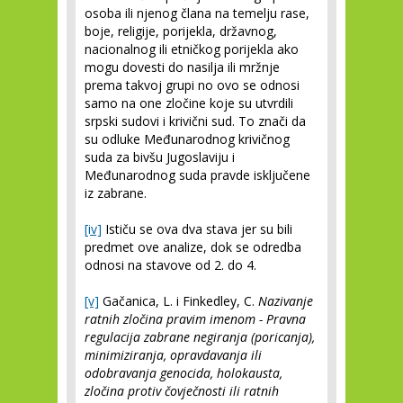
osoba ili njenog člana na temelju rase,
boje, religije, porijekla, državnog,
nacionalnog ili etničkog porijekla ako
mogu dovesti do nasilja ili mržnje
prema takvoj grupi no ovo se odnosi
samo na one zločine koje su utvrdili
srpski sudovi i krivični sud. To znači da
su odluke Međunarodnog krivičnog
suda za bivšu Jugoslaviju i
Međunarodnog suda pravde isključene
iz zabrane.
[iv]
Ističu se ova dva stava jer su bili
predmet ove analize, dok se odredba
odnosi na stavove od 2. do 4.
[v]
Gačanica, L. i Finkedley, C.
Nazivanje
ratnih zločina pravim imenom - Pravna
regulacija zabrane negiranja (poricanja),
minimiziranja, opravdavanja ili
odobravanja genocida, holokausta,
zločina protiv čovječnosti ili ratnih