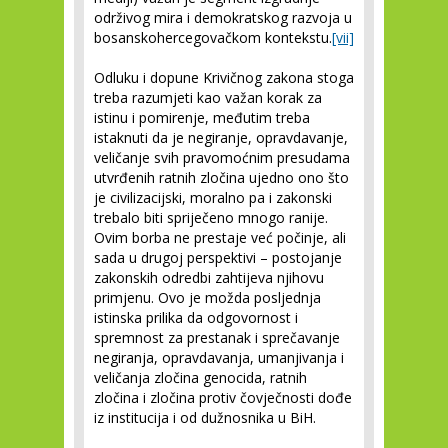
održivog mira i demokratskog razvoja u
bosanskohercegovačkom kontekstu.
[vii]
Odluku i dopune Krivičnog zakona stoga
treba razumjeti kao važan korak za
istinu i pomirenje, međutim treba
istaknuti da je negiranje, opravdavanje,
veličanje svih pravomoćnim presudama
utvrđenih ratnih zločina ujedno ono što
je civilizacijski, moralno pa i zakonski
trebalo biti spriječeno mnogo ranije.
Ovim borba ne prestaje već počinje, ali
sada u drugoj perspektivi – postojanje
zakonskih odredbi zahtijeva njihovu
primjenu. Ovo je možda posljednja
istinska prilika da odgovornost i
spremnost za prestanak i sprečavanje
negiranja, opravdavanja, umanjivanja i
veličanja zločina genocida, ratnih
zločina i zločina protiv čovječnosti dođe
iz institucija i od dužnosnika u BiH.