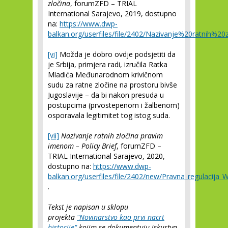
zločina
, forumZFD – TRIAL
International Sarajevo, 2019, dostupno
na:
https://www.dwp-
balkan.org/userfiles/file/2402/Nazivanje%20ratnih%
[vi]
Možda je dobro ovdje podsjetiti da
je Srbija, primjera radi, izručila Ratka
Mladića Međunarodnom krivičnom
sudu za ratne zločine na prostoru bivše
Jugoslavije – da bi nakon presuda u
postupcima (prvostepenom i žalbenom)
osporavala legitimitet tog istog suda.
[vii]
Nazivanje ratnih zločina pravim
imenom – Policy Brief
, forumZFD –
TRIAL International Sarajevo, 2020,
dostupno na:
https://www.dwp-
balkan.org/userfiles/file/2402/new/Pravna_regulacija_
.
Tekst je napisan u sklopu
projekta
"Novinarstvo kao prvi nacrt
historije"
kojim se dokumentuju iskustva