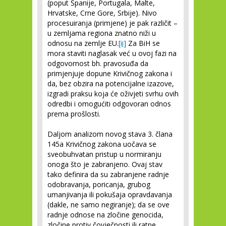
(poput Španije, Portugala, Malte,
Hrvatske, Crne Gore, Srbije). Nivo
procesuiranja (primjene) je pak različit –
u zemljama regiona znatno niži u
odnosu na zemlje EU.
[ii]
Za BiH se
mora staviti naglasak već u ovoj fazi na
odgovornost bh. pravosuđa da
primjenjuje dopune Krivičnog zakona i
da, bez obzira na potencijalne izazove,
izgradi praksu koja će oživjeti svrhu ovih
odredbi i omogućiti odgovoran odnos
prema prošlosti.
Daljom analizom novog stava 3. člana
145a Krivičnog zakona uočava se
sveobuhvatan pristup u normiranju
onoga što je zabranjeno. Ovaj stav
tako definira da su zabranjene radnje
odobravanja, poricanja, grubog
umanjivanja ili pokušaja opravdavanja
(dakle, ne samo negiranje); da se ove
radnje odnose na zločine genocida,
zločine protiv čovječnosti ili ratne