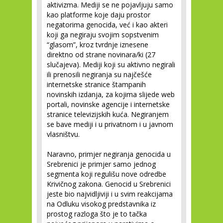
aktivizma. Mediji se ne pojavljuju samo
kao platforme koje daju prostor
negatorima genocida, već i kao akteri
koji ga negiraju svojim sopstvenim
“glasom”, kroz tvrdnje iznesene
direktno od strane novinara/ki (27
slučajeva). Mediji koji su aktivno negirali
ili prenosili negiranja su najčešće
internetske stranice štampanih
novinskih izdanja, za kojima slijede web
portali, novinske agencije i internetske
stranice televizijskih kuća. Negiranjem
se bave mediji i u privatnom i u javnom
vlasništvu.
Naravno, primjer negiranja genocida u
Srebrenici je primjer samo jednog
segmenta koji regulišu nove odredbe
Krivičnog zakona. Genocid u Srebrenici
jeste bio najvidljiviji i u svim reakcijama
na Odluku visokog predstavnika iz
prostog razloga što je to tačka