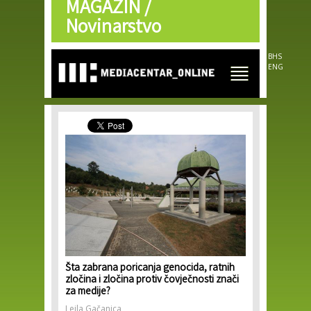
MAGAZIN /
Skip to
main
Novinarstvo
content
BHS
ENG
Šta zabrana poricanja genocida, ratnih
zločina i zločina protiv čovječnosti znači
za medije?
Lejla Gačanica