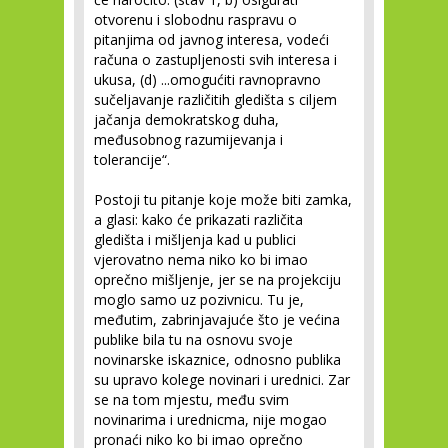
otvorenu i slobodnu raspravu o
pitanjima od javnog interesa, vodeći
računa o zastupljenosti svih interesa i
ukusa, (d) ...omogućiti ravnopravno
sučeljavanje različitih gledišta s ciljem
jačanja demokratskog duha,
međusobnog razumijevanja i
tolerancije“.
Postoji tu pitanje koje može biti zamka,
a glasi: kako će prikazati različita
gledišta i mišljenja kad u publici
vjerovatno nema niko ko bi imao
oprečno mišljenje, jer se na projekciju
moglo samo uz pozivnicu. Tu je,
međutim, zabrinjavajuće što je većina
publike bila tu na osnovu svoje
novinarske iskaznice, odnosno publika
su upravo kolege novinari i urednici. Zar
se na tom mjestu, među svim
novinarima i urednicma, nije mogao
pronaći niko ko bi imao oprečno