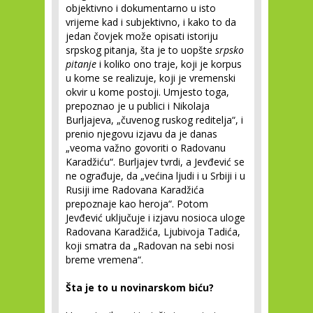
objektivno i dokumentarno u isto
vrijeme kad i subjektivno, i kako to da
jedan čovjek može opisati istoriju
srpskog pitanja, šta je to uopšte
srpsko
pitanje
i koliko ono traje, koji je korpus
u kome se realizuje, koji je vremenski
okvir u kome postoji. Umjesto toga,
prepoznao je u publici i Nikolaja
Burljajeva, „čuvenog ruskog reditelja“, i
prenio njegovu izjavu da je danas
„veoma važno govoriti o Radovanu
Karadžiću“. Burljajev tvrdi, a Jevđević se
ne ograđuje, da „većina ljudi i u Srbiji i u
Rusiji ime Radovana Karadžića
prepoznaje kao heroja“. Potom
Jevđević uključuje i izjavu nosioca uloge
Radovana Karadžića, Ljubivoja Tadića,
koji smatra da „Radovan na sebi nosi
breme vremena“.
Šta je to u novinarskom biću?