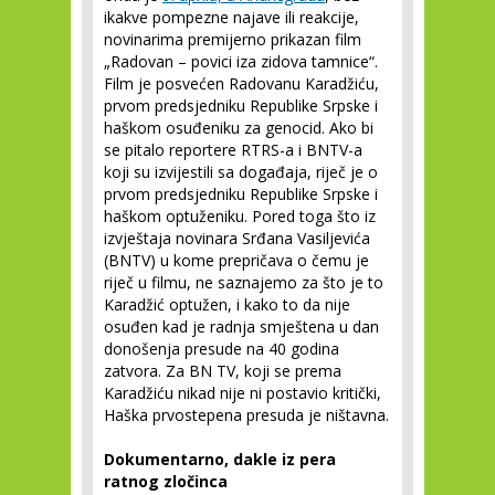
ikakve pompezne najave ili reakcije,
novinarima premijerno prikazan film
„Radovan – povici iza zidova tamnice“.
Film je posvećen Radovanu Karadžiću,
prvom predsjedniku Republike Srpske i
haškom osuđeniku za genocid. Ako bi
se pitalo reportere RTRS-a i BNTV-a
koji su izvijestili sa događaja, riječ je o
prvom predsjedniku Republike Srpske i
haškom optuženiku. Pored toga što iz
izvještaja novinara Srđana Vasiljevića
(BNTV) u kome prepričava o čemu je
riječ u filmu, ne saznajemo za što je to
Karadžić optužen, i kako to da nije
osuđen kad je radnja smještena u dan
donošenja presude na 40 godina
zatvora. Za BN TV, koji se prema
Karadžiću nikad nije ni postavio kritički,
Haška prvostepena presuda je ništavna.
Dokumentarno, dakle iz pera
ratnog zločinca