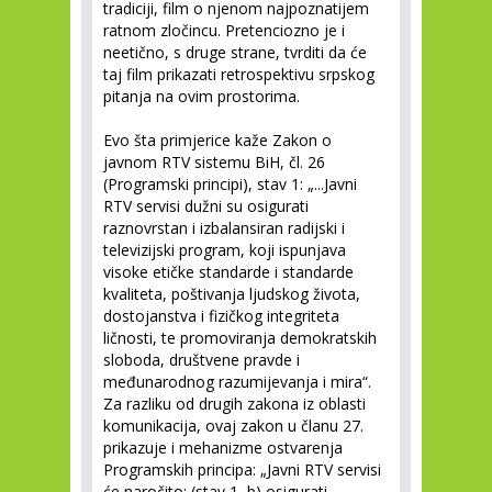
tradiciji, film o njenom najpoznatijem
ratnom zločincu. Pretenciozno je i
neetično, s druge strane, tvrditi da će
taj film prikazati retrospektivu srpskog
pitanja na ovim prostorima.
Evo šta primjerice kaže Zakon o
javnom RTV sistemu BiH, čl. 26
(Programski principi), stav 1: „...Javni
RTV servisi dužni su osigurati
raznovrstan i izbalansiran radijski i
televizijski program, koji ispunjava
visoke etičke standarde i standarde
kvaliteta, poštivanja ljudskog života,
dostojanstva i fizičkog integriteta
ličnosti, te promoviranja demokratskih
sloboda, društvene pravde i
međunarodnog razumijevanja i mira“.
Za razliku od drugih zakona iz oblasti
komunikacija, ovaj zakon u članu 27.
prikazuje i mehanizme ostvarenja
Programskih principa: „Javni RTV servisi
će naročito: (stav 1, b) osigurati