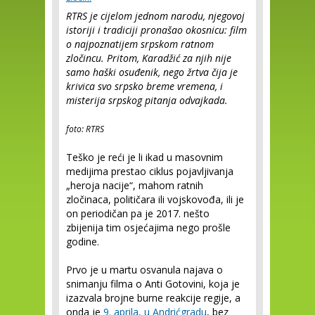
RTRS je cijelom jednom narodu, njegovoj
istoriji i tradiciji pronašao okosnicu: film
o najpoznatijem srpskom ratnom
zločincu.
Pritom, Karadžić za njih nije
samo haški osuđenik, nego žrtva čija je
krivica svo srpsko breme vremena, i
misterija srpskog pitanja odvajkada.
foto: RTRS
Teško je reći je li ikad u masovnim
medijima prestao ciklus pojavljivanja
„heroja nacije“, mahom ratnih
zločinaca, političara ili vojskovođa, ili je
on periodičan pa je 2017. nešto
zbijenija tim osjećajima nego prošle
godine.
Prvo je u martu osvanula najava o
snimanju filma o Anti Gotovini, koja je
izazvala brojne burne reakcije regije, a
onda je
9. aprila, u Andrićgradu
, bez