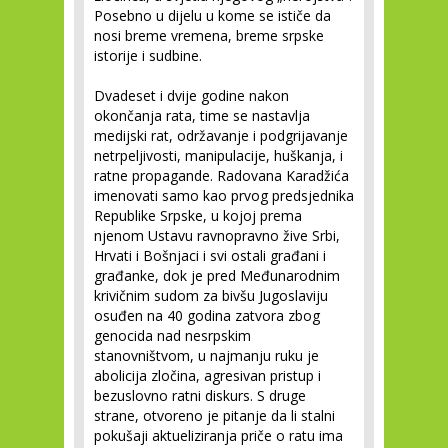
Posebno u dijelu u kome se ističe da
nosi breme vremena, breme srpske
istorije i sudbine.
Dvadeset i dvije godine nakon
okončanja rata, time se nastavlja
medijski rat, održavanje i podgrijavanje
netrpeljivosti, manipulacije, huškanja, i
ratne propagande. Radovana Karadžića
imenovati samo kao prvog predsjednika
Republike Srpske, u kojoj prema
njenom Ustavu ravnopravno žive Srbi,
Hrvati i Bošnjaci i svi ostali građani i
građanke, dok je pred Međunarodnim
krivičnim sudom za bivšu Jugoslaviju
osuđen na 40 godina zatvora zbog
genocida nad nesrpskim
stanovništvom, u najmanju ruku je
abolicija zločina, agresivan pristup i
bezuslovno ratni diskurs. S druge
strane, otvoreno je pitanje da li stalni
pokušaji aktueliziranja priče o ratu ima