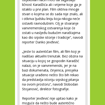
ličnost Karadžića ali i vrijeme koje ga je
istaklo u prvi plan. Film oktriva mnoge
stvari o kojima se do sada nije znalo, ali
i otkriva ljudsku liniju koja nikoga neće
ostaviti ravnodušnim. Cilj je stvaranje
vanvremenskog ostvarenja koje će
ostati u nasljeđu budućim naraštajima
kao dio srpske istorije i tradicije“, navodi
reporter Danko Jevđević.
„Jeste to autentičan film, ali film koji je
nadišao aktuelni trenutak. Bez obzira na
situaciju u kojoj se gospodin Karadžić
nalazi, on je vanvremenski, jer je na
bazi dokumenata, činjenica, presjeka
situacije urađeno nešto što bih rekao
da predstavlja istoriju srpskog pitanja
na ovom prostoru“, navodi Slobodan
Stojanović, direktor fotografije.
Reporter Jevđević nije upitao kako je
moguće da nešto bude autentično