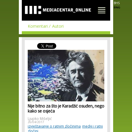
Skip to
BHS
main
ENG
content
Komentari
Autori
Nije bitno za što je Karadžić osuđen, nego
kako se osjeća
Ljupko Mišeljić
26/04/2017
izvještavanje o ratnim zločinima
mediji i ratni
zločini