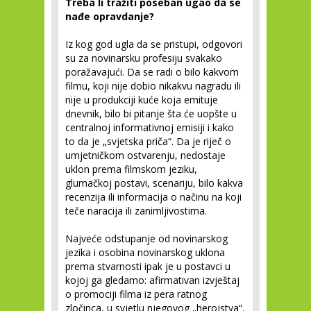
Treba li tražiti poseban ugao da se
nađe opravdanje?
Iz kog god ugla da se pristupi, odgovori
su za novinarsku profesiju svakako
poražavajući. Da se radi o bilo kakvom
filmu, koji nije dobio nikakvu nagradu ili
nije u produkciji kuće koja emituje
dnevnik, bilo bi pitanje šta će uopšte u
centralnoj informativnoj emisiji i kako
to da je „svjetska priča“. Da je riječ o
umjetničkom ostvarenju, nedostaje
uklon prema filmskom jeziku,
glumačkoj postavi, scenariju, bilo kakva
recenzija ili informacija o načinu na koji
teče naracija ili zanimljivostima.
Najveće odstupanje od novinarskog
jezika i osobina novinarskog uklona
prema stvarnosti ipak je u postavci u
kojoj ga gledamo: afirmativan izvještaj
o promociji filma iz pera ratnog
zločinca, u svjetlu njegovog „herojstva“.