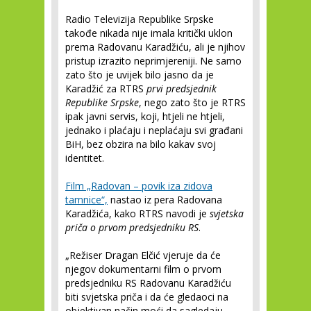
Radio Televizija Republike Srpske
takođe nikada nije imala kritički uklon
prema Radovanu Karadžiću, ali je njihov
pristup izrazito neprimjereniji. Ne samo
zato što je uvijek bilo jasno da je
Karadžić za RTRS
prvi predsjednik
Republike Srpske
, nego zato što je RTRS
ipak javni servis, koji, htjeli ne htjeli,
jednako i plaćaju i neplaćaju svi građani
BiH, bez obzira na bilo kakav svoj
identitet.
Film „Radovan – povik iza zidova
tamnice“,
nastao iz pera Radovana
Karadžića, kako RTRS navodi je
svjetska
priča o prvom predsjedniku RS
.
„Režiser Dragan Elčić vjeruje da će
njegov dokumentarni film o prvom
predsjedniku RS Radovanu Karadžiću
biti svjetska priča i da će gledaoci na
objektivan način moći da sagledaju