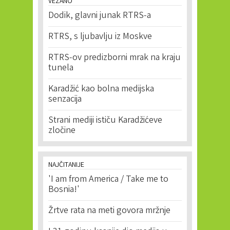
VEZANO
Dodik, glavni junak RTRS-a
RTRS, s ljubavlju iz Moskve
RTRS-ov predizborni mrak na kraju
tunela
Karadžić kao bolna medijska
senzacija
Strani mediji ističu Karadžićeve
zločine
NAJČITANIJE
'I am from America / Take me to
Bosnia!'
Žrtve rata na meti govora mržnje