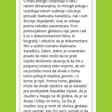
U masi priloga i izvještaja o ratu i
ratnim dešavanjima, te mnogih priloga i
izvještaja tokom suđenja i izricanja
presude Radovanu Karadžiću, čak i ovih
docnije objavljenih, ovaj se izdvaja
prema nekoliko parametara. Prvo
potencijalnom gledaocu nije jasno radi
li se o dokumentarnom filmu, ili
biografiji, i otkud to da je dokumentarni
film u suštini scenario Radovana
Karadžića. Zatim, zlatno je novinarsko
pravilo da neko može da ne prati
uopšte društvenu situaciju ili da živi u
potpunoj izolaciji neko vrijeme, ali već
na početku mora da shvati o čemu
tačno prilog ili izvještaj govore, i o
kome je riječ. Prema tome, gledalac
može da shvati sljedeće: da je Karadžić
prvi predsjednik Republike Srpske, da je
osuđen u Haagu na 40 godina, da je za
Rusiju i Srbiju on heroj. Za šta je
osuđen, koji je teret tih zločina gledalac
neće saznati, kao što neće saznati ni da