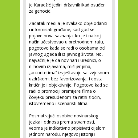
je Karadžić jedini državnik ikad osuđen
za genocid.
Zadatak medija je svakako objelodaniti
i informisati građane, kad god se
pojave nova saznanja, ko je i na koji
način učestvovao u prethodnom ratu,
pogotovo kada se radi o osobama od
javnog ugleda ili iz javnog života. No,
najvažnije je da novinari i urednici, o
njihovim izjavama, mišljenjima,
„autoritetima“ izvještavaju sa izvjesnom
uzdrškom, bez favorizovanja, i dosta
kritičnije i objektivnije. Pogotovo kad se
radi o promociji premijere filma o
čovjeku presuđenom za ratni zločin,
istovremeno i scenaristi filma.
Posmatrajući osobine novinarskog
jezika i odnosa prema stvarnosti,
veoma je indikativno pripisivati cijelom
jednom narodu, njegovoj istoriji i