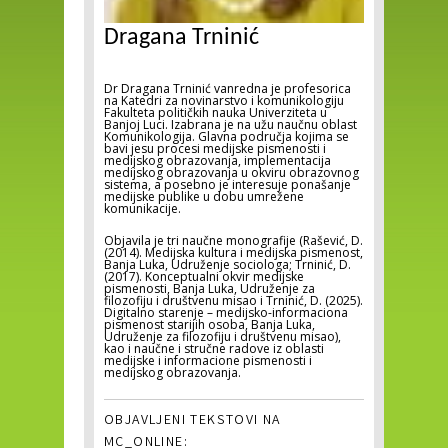
Dragana Trninić
Dr Dragana Trninić vanredna je profesorica
na Katedri za novinarstvo i komunikologiju
Fakulteta političkih nauka Univerziteta u
Banjoj Luci. Izabrana je na užu naučnu oblast
Komunikologija. Glavna područja kojima se
bavi jesu procesi medijske pismenosti i
medijskog obrazovanja, implementacija
medijskog obrazovanja u okviru obrazovnog
sistema, a posebno je interesuje ponašanje
medijske publike u dobu umrežene
komunikacije.
Objavila je tri naučne monografije (Rašević, D.
(2014). Medijska kultura i medijska pismenost,
Banja Luka, Udruženje sociologa; Trninić, D.
(2017). Konceptualni okvir medijske
pismenosti, Banja Luka, Udruženje za
filozofiju i društvenu misao i Trninić, D. (2025).
Digitalno starenje – medijsko-informaciona
pismenost starijih osoba, Banja Luka,
Udruženje za filozofiju i društvenu misao),
kao i naučne i stručne radove iz oblasti
medijske i informacione pismenosti i
medijskog obrazovanja.
OBJAVLJENI TEKSTOVI NA
MC_ONLINE: