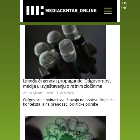
Skip to
BHS
main
ENG
content
Između činjenica i propagande: Odgovornost
medija u izvještavanju o ratnim zločinima
Anisa Mahmutović
31/07/2026
Odgovorni novinari izvještavaju na osnovu činjenica i
konteksta, a ne prenoseći političke poruke