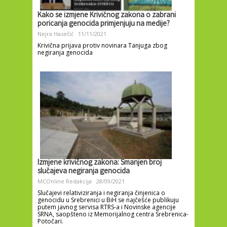
Kako se izmjene Krivičnog zakona o zabrani
poricanja genocida primjenjuju na medije?
Nejra Hasečić
11/11/2021
Krivična prijava protiv novinara Tanjuga zbog
negiranja genocida
Izmjene krivičnog zakona: Smanjen broj
slučajeva negiranja genocida
MCOnline Redakcija
28/09/2021
Slučajevi relativiziranja i negiranja činjenica o
genocidu u Srebrenici u BiH se najčešće publikuju
putem javnog servisa RTRS-a i Novinske agencije
SRNA, saopšteno iz Memorijalnog centra Srebrenica-
Potočari.