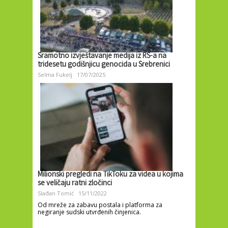
Sramotno izvještavanje medija iz RS-a na
tridesetu godišnjicu genocida u Srebrenici
Selma Fukelj
17/07/2025
Milionski pregledi na TikToku za videa u kojima
se veličaju ratni zločinci
Slađan Tomić
15/11/2022
Od mreže za zabavu postala i platforma za
negiranje sudski utvrđenih činjenica.