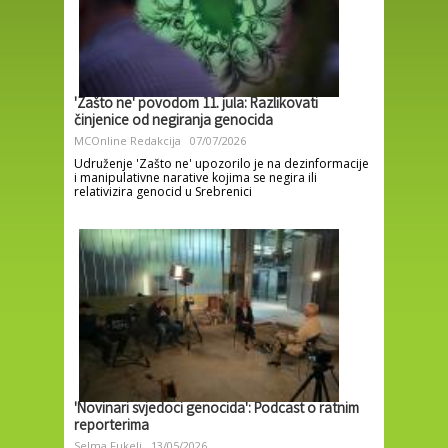
'Zašto ne' povodom 11. jula: Razlikovati
činjenice od negiranja genocida
MCOnline Redakcija
07/07/2026
Udruženje 'Zašto ne' upozorilo je na dezinformacije
i manipulativne narative kojima se negira ili
relativizira genocid u Srebrenici
'Novinari svjedoci genocida': Podcast o ratnim
reporterima
Selma Fukelj
13/05/2026