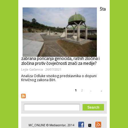
Šta
zabrana poricanja genocida, ratnih zločina i
zločina protiv čovječnosti znači za medije?
Lejla Gačanica
26/07/2021
Analiza Odluke visokog predstavnika o dopuni
Krivičnog zakona BiH.
Pages
1
2
›
»
Search form
Search
MC_ONLINE © Mediacentar, 2014