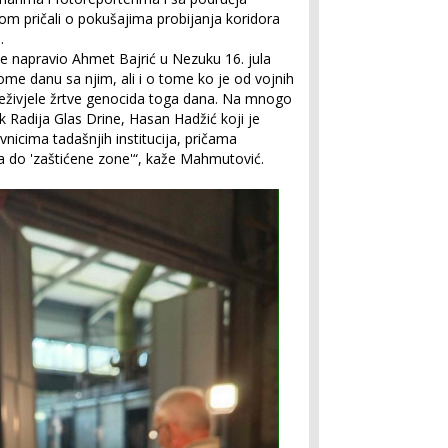
jom pričali o pokušajima probijanja koridora
.
 je napravio Ahmet Bajrić u Nezuku 16. jula
ome danu sa njim, ali i o tome ko je od vojnih
preživjele žrtve genocida toga dana. Na mnogo
 Radija Glas Drine, Hasan Hadžić koji je
nicima tadašnjih institucija, pričama
ska do 'zaštićene zone'“, kaže Mahmutović.