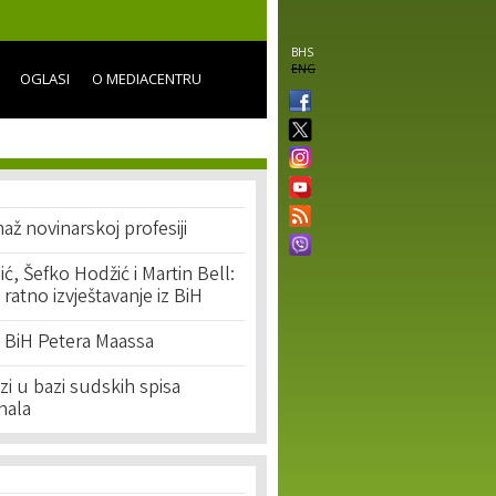
BHS
ENG
OGLASI
O MEDIACENTRU
až novinarskoj profesiji
, Šefko Hodžić i Martin Bell:
 ratno izvještavanje iz BiH
u BiH Petera Maassa
zi u bazi sudskih spisa
nala