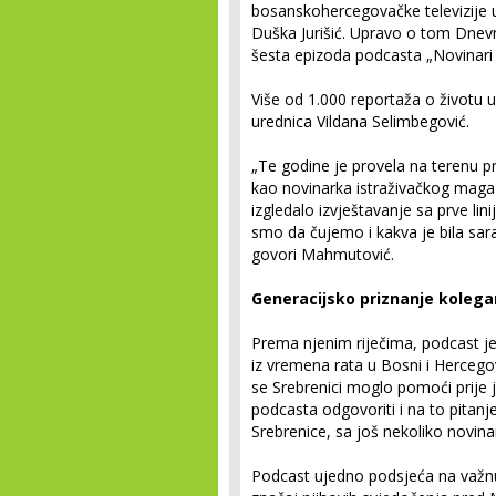
bosanskohercegovačke televizije u 
Duška Jurišić. Upravo o tom Dnevn
šesta epizoda podcasta „Novinari 
Više od 1.000 reportaža o životu 
urednica Vildana Selimbegović.
„Te godine je provela na terenu 
kao novinarka istraživačkog mag
izgledalo izvještavanje sa prve li
smo da čujemo i kakva je bila sar
govori Mahmutović.
Generacijsko priznanje koleg
Prema njenim riječima, podcast j
iz vremena rata u Bosni i Hercegovini
se Srebrenici moglo pomoći prije j
podcasta odgovoriti i na to pitanje
Srebrenice, sa još nekoliko novina
Podcast ujedno podsjeća na važnu 