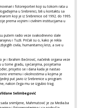
novinari i fotoreporteri koji su tokom rata u
događajima u Srebrenici, bili u kontaktu sa
vinarom koji je iz Srebrenice od 1992. do 1995.
je prema vojnim i civilnim institucijama u
e su putem radio veze svakodnevno slale
ajevu i Tuzli. Pričali su o, kako je rekla
bjeglih civila, humanitarnoj krizi, a sve u
 je i Ibrahim Bećirović, načelnik organa veze
otu u tome gradu, sjećanjima, posjetama
akođer, prisjetio se i dana kada je nastao
osno vremenu i okolnostima u kojima je
ljednji put javio iz Srebrenice u program
ine, nakon čega mu se izgubio trag.
 Vildane Selimbegović
 sada snimljene, Mahmutović je za Media.ba
narima i fotoreporterima i sa područja