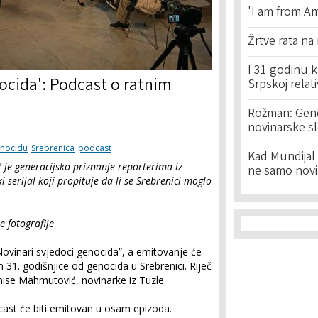
'I am from Am
Žrtve rata na
I 31 godinu k
nocida': Podcast o ratnim
Srpskoj relat
Rožman: Geno
novinarske s
enocidu
Srebrenica
podcast
Kad Mundijal 
je generacijsko priznanje reporterima iz
ne samo novi
i serijal koji propituje da li se Srebrenici moglo
Search f
Search
e fotografije
ovinari svjedoci genocida”, a emitovanje će
31. godišnjice od genocida u Srebrenici. Riječ
ise Mahmutović, novinarke iz Tuzle.
cast će biti emitovan u osam epizoda.