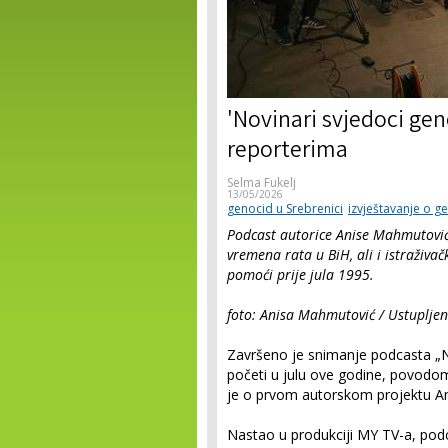
'Novinari svjedoci ge
reporterima
Selma Fukelj
13/05/2026
genocid u Srebrenici
izvještavanje o g
Podcast autorice Anise Mahmutović 
vremena rata u BiH, ali i istraživačk
pomoći prije jula 1995.
foto: Anisa Mahmutović / Ustupljen
Završeno je snimanje podcasta „N
početi u julu ove godine, povodom 
je o prvom autorskom projektu An
Nastao u produkciji MY TV-a, pod