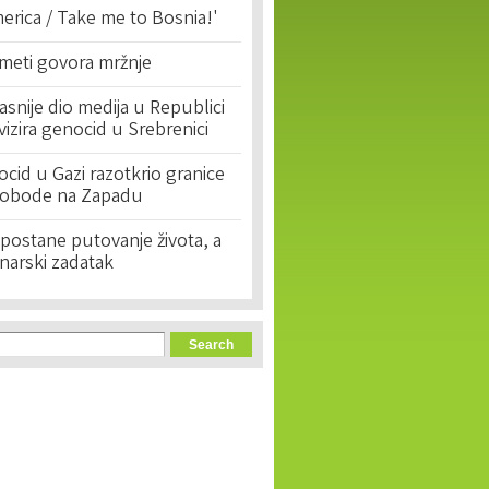
erica / Take me to Bosnia!'
 meti govora mržnje
asnije dio medija u Republici
ivizira genocid u Srebrenici
cid u Gazi razotkrio granice
lobode na Zapadu
postane putovanje života, a
narski zadatak
orm