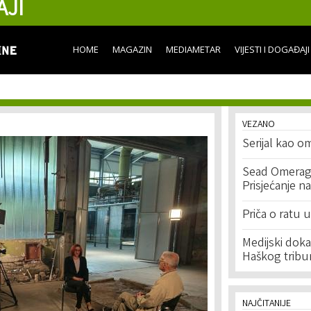
AJI
Skip to
main
content
HOME
MAGAZIN
MEDIAMETAR
VIJESTI I DOGAĐAJI
VEZANO
Serijal kao om
Sead Omeragić
Prisjećanje na
Priča o ratu 
Medijski doka
Haškog tribu
NAJČITANIJE