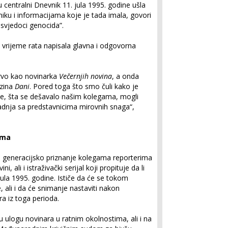
centralni Dnevnik 11. jula 1995. godine ušla
iku i informacijama koje je tada imala, govori
svjedoci genocida”.
u vrijeme rata napisala glavna i odgovorna
prvo kao novinarka
Večernjih novina
, a onda
azina
Dani
. Pored toga što smo čuli kako je
nije, šta se dešavalo našim kolegama, mogli
adnja sa predstavnicima mirovnih snaga“,
ama
e generacijsko priznanje kolegama reporterima
, ali i istraživački serijal koji propituje da li
ula 1995. godine. Ističe da će se tokom
, ali i da će snimanje nastaviti nakon
ra iz toga perioda.
ulogu novinara u ratnim okolnostima, ali i na