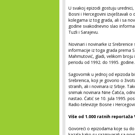
U svakoj epizodi gostuju urednici, 
Bosni i Hercegovini izvještavali o 
kolegama iz tog grada, ali i sa no
godine svakodnevno slao informaci
Tuzli i Sarajevu.
Novinari i novinarke iz Srebrenic
informacije iz toga grada prema Sar
Mahmutović, gladi, velikom broju iz
periodu od 1992. do 1995. godine.
Sagovornik u jednoj od epizoda bio
Srebrenica, koji je govorio o živ
stranih, ali i novinara iz Srbije. T
snimak novinara Nine Ćatića, odn
nastao. Ćatić se 10. jula 1995. pos
Radio-televizije Bosne i Hercegov
Više od 1.000 ratnih reportaža
Govoreći o epizodama koje su do
kazala kako su razgovarali sa novi