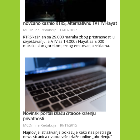
novčano kaznio RTRS, Alternativnu TV i TV Hayat
MCOnline Redakcija
17/07/2017
RTRS kažnjen sa 29.000 maraka zbog pristrasnosti u
izvještavanju, a ATV sa 14.000 i Hayat sa 8.000
maraka zbog prekomjernog emitovanja reklama.
Novinski portali izlažu čitaoce kršenju
privatnosti
MCOnline Redakcija
10/11/2015
Najnovije istraživanje pokazuje kako nas pretraga
news stranica dvaput više izlaže online „uhođenju“