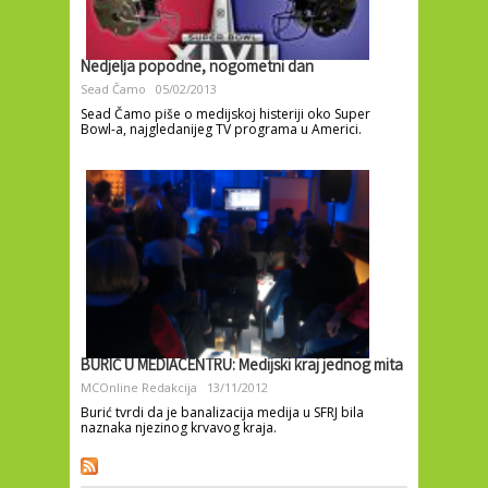
Nedjelja popodne, nogometni dan
Sead Čamo
05/02/2013
Sead Čamo piše o medijskoj histeriji oko Super
Bowl-a, najgledanijeg TV programa u Americi.
BURIĆ U MEDIACENTRU: Medijski kraj jednog mita
MCOnline Redakcija
13/11/2012
Burić tvrdi da je banalizacija medija u SFRJ bila
naznaka njezinog krvavog kraja.