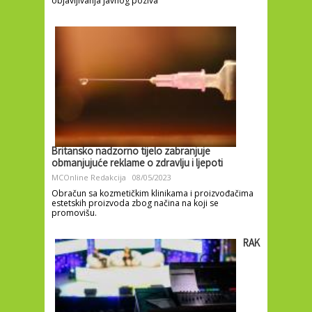
objavljivanja javnog poziva
Britansko nadzorno tijelo zabranjuje
obmanjujuće reklame o zdravlju i ljepoti
MCOnline Redakcija
08/05/2023
Obračun sa kozmetičkim klinikama i proizvođačima
estetskih proizvoda zbog načina na koji se
promovišu.
RAK