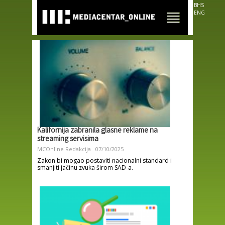
Skip to
BHS
main
ENG
content
Kalifornija zabranila glasne reklame na
streaming servisima
MCOnline Redakcija
07/10/2025
Zakon bi mogao postaviti nacionalni standard i
smanjiti jačinu zvuka širom SAD-a.