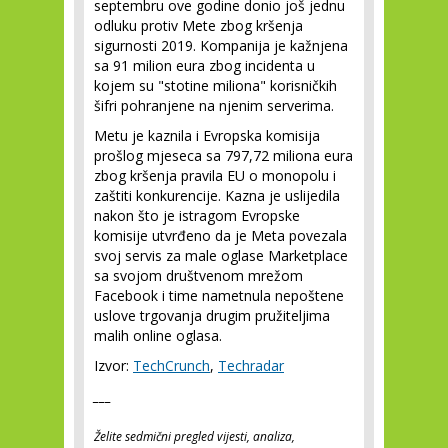
septembru ove godine donio još jednu
odluku protiv Mete zbog kršenja
sigurnosti 2019. Kompanija je kažnjena
sa 91 milion eura zbog incidenta u
kojem su "stotine miliona" korisničkih
šifri pohranjene na njenim serverima.
Metu je kaznila i Evropska komisija
prošlog mjeseca sa 797,72 miliona eura
zbog kršenja pravila EU o monopolu i
zaštiti konkurencije. Kazna je uslijedila
nakon što je istragom Evropske
komisije utvrđeno da je Meta povezala
svoj servis za male oglase Marketplace
sa svojom društvenom mrežom
Facebook i time nametnula nepoštene
uslove trgovanja drugim pružiteljima
malih online oglasa.
Izvor:
TechCrunch
,
Techradar
___
Želite sedmični pregled vijesti, analiza,