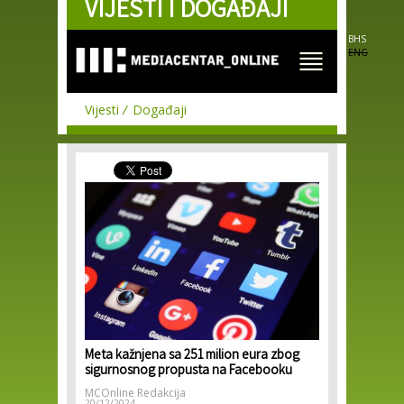
VIJESTI I DOGAĐAJI
Skip to
main
content
BHS
ENG
Vijesti
Događaji
Meta kažnjena sa 251 milion eura zbog
sigurnosnog propusta na Facebooku
MCOnline Redakcija
20/12/2024