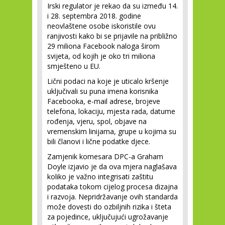
Irski regulator je rekao da su između 14.
i 28. septembra 2018. godine
neovlaštene osobe iskoristile ovu
ranjivosti kako bi se prijavile na približno
29 miliona Facebook naloga širom
svijeta, od kojih je oko tri miliona
smješteno u EU.
Lični podaci na koje je uticalo kršenje
uključivali su puna imena korisnika
Facebooka, e-mail adrese, brojeve
telefona, lokaciju, mjesta rada, datume
rođenja, vjeru, spol, objave na
vremenskim linijama, grupe u kojima su
bili članovi i lične podatke djece.
Zamjenik komesara DPC-a Graham
Doyle izjavio je da ova mjera naglašava
koliko je važno integrisati zaštitu
podataka tokom cijelog procesa dizajna
i razvoja. Nepridržavanje ovih standarda
može dovesti do ozbiljnih rizika i šteta
za pojedince, uključujući ugrožavanje