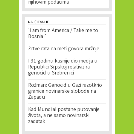
njihovim podacima
NAJČITANIJE
'I am from America / Take me to
Bosnia!'
Žrtve rata na meti govora mržnje
I 31 godinu kasnije dio medija u
Republici Srpskoj relativizira
genocid u Srebrenici
Rožman: Genocid u Gazi razotkrio
granice novinarske slobode na
Zapadu
Kad Mundijal postane putovanje
života, a ne samo novinarski
zadatak