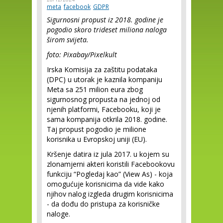
meta
facebook
GDPR
Sigurnosni propust iz 2018. godine je
pogodio skoro trideset miliona naloga
širom svijeta.
foto: Pixabay/Pixelkult
Irska Komisija za zaštitu podataka
(DPC) u utorak je kaznila kompaniju
Meta sa 251 milion eura zbog
sigurnosnog propusta na jednoj od
njenih platformi, Facebooku, koji je
sama kompanija otkrila 2018. godine.
Taj propust pogodio je milione
korisnika u Evropskoj uniji (EU).
Kršenje datira iz jula 2017. u kojem su
zlonamjerni akteri koristili Facebookovu
funkciju “Pogledaj kao” (View As) - koja
omogućuje korisnicima da vide kako
njihov nalog izgleda drugim korisnicima
- da dođu do pristupa za korisničke
naloge.