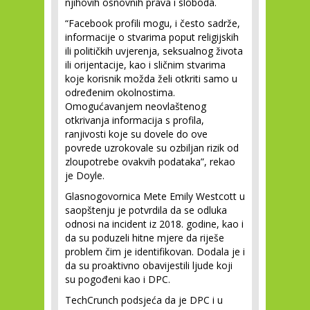
njihovih osnovnih prava i sloboda.
“Facebook profili mogu, i često sadrže,
informacije o stvarima poput religijskih
ili političkih uvjerenja, seksualnog života
ili orijentacije, kao i sličnim stvarima
koje korisnik možda želi otkriti samo u
određenim okolnostima.
Omogućavanjem neovlaštenog
otkrivanja informacija s profila,
ranjivosti koje su dovele do ove
povrede uzrokovale su ozbiljan rizik od
zloupotrebe ovakvih podataka”, rekao
je Doyle.
Glasnogovornica Mete Emily Westcott u
saopštenju je potvrdila da se odluka
odnosi na incident iz 2018. godine, kao i
da su poduzeli hitne mjere da riješe
problem čim je identifikovan. Dodala je i
da su proaktivno obavijestili ljude koji
su pogođeni kao i DPC.
TechCrunch podsjeća da je DPC i u