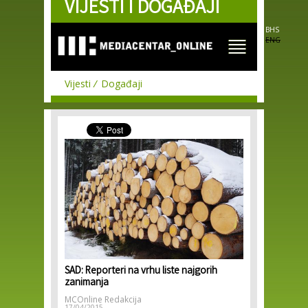
VIJESTI I DOGAĐAJI
Skip to
main
content
BHS
ENG
Vijesti
Događaji
SAD: Reporteri na vrhu liste najgorih
zanimanja
MCOnline Redakcija
17/04/2015