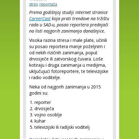
stres
reportaža
Prema godišnjoj studiji internet stranice
CareerCast
koja prati trendove na tržištu
rada u SAD-u, posao reportera prednjači
na listi najgorih zanimanja današnjice.
Visoka razina stresa i male plate, učinili
su posao reportera manje poželjnim i
od nekih rizičnih zanimanja, poput
drvosječe ili zatvorskog čuvara. Loše
kotiraju i druga zanimanja u medijima,
uključujući fotoreportere, te televizijske
i radio voditelje.
Neka od najgorih zanimanja u 2015
godini su:
reporter
drvosječa
vojno osoblje
kuhar
televizijski ili radijski voditelj