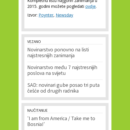
Kompletnu listu najgorih zanimanja u
2015. godini možete pogledati
ovdje
.
Izvor:
Poynter
,
Newsday
VEZANO
Novinarstvo ponovno na listi
najstresnijih zanimanja
Novinarstvo među 7 najstresnijih
poslova na svijetu
SAD: novinari gube posao tri puta
češće od drugih radnika
NAJČITANIJE
'I am from America / Take me to
Bosnia!'