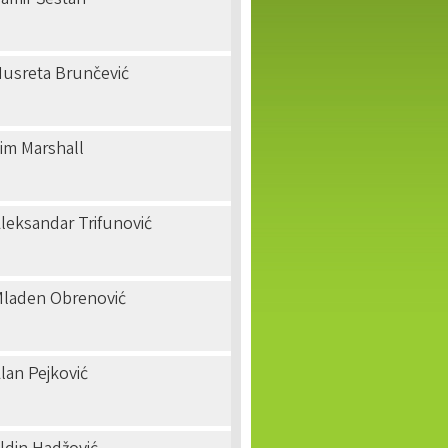
amir Šestan
usreta Brunčević
im Marshall
leksandar Trifunović
laden Obrenović
lan Pejković