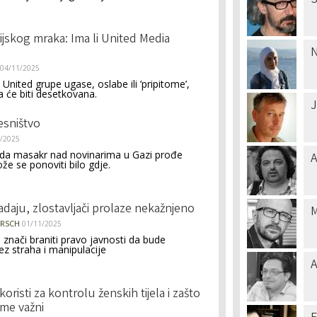
S
ijskog mraka: Ima li United Media
N
04/11/2025
 United grupe ugase, oslabe ili ’pripitome’,
 će biti desetkovana.
J
esništvo
/2025
 da masakr nad novinarima u Gazi prođe
A
e se ponoviti bilo gdje.
daju, zlostavljači prolaze nekažnjeno
M
ERSCH
01/11/2025
e znači braniti pravo javnosti da bude
ez straha i manipulacije
A
koristi za kontrolu ženskih tijela i zašto
ome važni