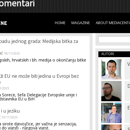
omentari
Skip to
main
content
HOME
MAGAZINE
ABOUT MEDIACENT
Search f
Search
o padu jednog grada: Medijska bitka za
IĆ
18/11/2025
AUTORI
rpskih, hrvatskih i bh. medija o okončanju bitke
V
ži EU ne može biti jedina u Evropi bez
a
D
1/2025
 Sorece, šefa Delegacije Evropske unije i
dstavnika EU u BiH
E
 i u jeziku
Ć
10/11/2025
 sirote djevojčice, jer važna je senzacija,
 do vijesti - njegova vijest.