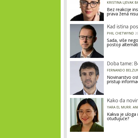
KRISTINA LJEVAK 
Bez reakcije ins
prava žena nisu
Kad istina po
PHIL CHETWYND
2
Sada, više nego
postoji alternat
Doba tame: B
FERNANDO BELZU
Novinarstvo os
pristup informa
Kako da novin
YARA EL MURR
ANI
,
Kakva je uloga 
otuđujuće?