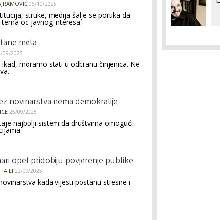
E
BAJRAMOVIĆ
06/10/2025
titucija, struke, medija šalje se poruka da
 tema od javnog interesa.
stane meta
6/09/2025
 ikad, moramo stati u odbranu činjenica. Ne
iva.
ez novinarstva nema demokratije
NCE
25/09/2025
taje najbolji sistem da društvima omogući
cijama.
ari opet pridobiju povjerenje publike
TA LI
22/09/2025
novinarstva kada vijesti postanu stresne i