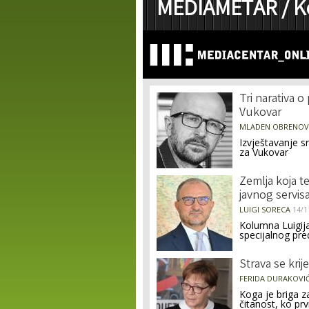
MEDIAMETAR /
K
Pages
Tri narativa 
Vukovar
MLADEN OBRENOV
Izvještavanje s
za Vukovar
Zemlja koja te
javnog servis
LUIGI SORECA
14/1
Kolumna Luigija
specijalnog pre
Strava se krije
FERIDA DURAKOVI
Koga je briga za
čitanost, ko prvi