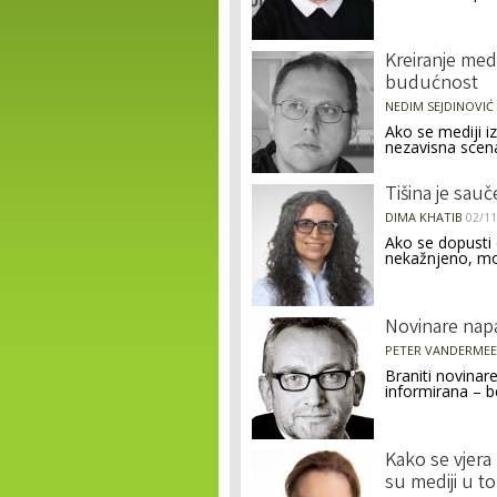
Kreiranje med
budućnost
NEDIM SEJDINOVIĆ
Ako se mediji iz
nezavisna scena
Tišina je sauč
DIMA KHATIB
02/11
Ako se dopusti
nekažnjeno, mož
Novinare napa
PETER VANDERME
Braniti novinar
informirana – b
Kako se vjera 
su mediji u t