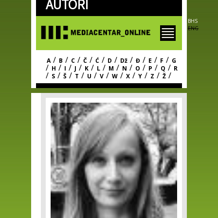
AUTORI
Skip to
main
content
BHS
ENG
/
/
/
/
/
/
/
/
/
/
A
B
C
Č
Ć
D
Dž
Đ
E
F
G
/
/
/
/
/
/
/
/
/
/
/
H
I
J
K
L
M
N
O
P
Q
R
/
/
/
/
/
/
/
/
/
/
/
S
Š
T
U
V
W
X
Y
Z
Ž