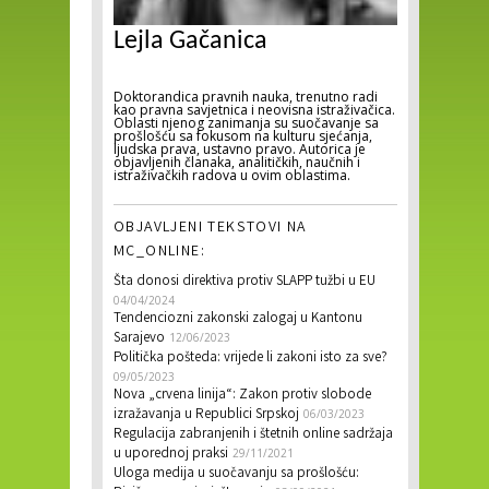
Lejla Gačanica
Doktorandica pravnih nauka, trenutno radi
kao pravna savjetnica i neovisna istraživačica.
Oblasti njenog zanimanja su suočavanje sa
prošlošću sa fokusom na kulturu sjećanja,
ljudska prava, ustavno pravo. Autorica je
objavljenih članaka, analitičkih, naučnih i
istraživačkih radova u ovim oblastima.
OBJAVLJENI TEKSTOVI NA
MC_ONLINE:
Šta donosi direktiva protiv SLAPP tužbi u EU
04/04/2024
Tendenciozni zakonski zalogaj u Kantonu
Sarajevo
12/06/2023
Politička pošteda: vrijede li zakoni isto za sve?
09/05/2023
Nova „crvena linija“: Zakon protiv slobode
izražavanja u Republici Srpskoj
06/03/2023
Regulacija zabranjenih i štetnih online sadržaja
u uporednoj praksi
29/11/2021
Uloga medija u suočavanju sa prošlošću: