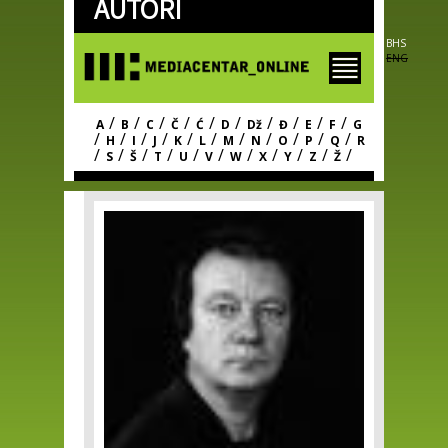
AUTORI
Skip to
main
content
BHS
ENG
/
/
/
/
/
/
/
/
/
/
A
B
C
Č
Ć
D
Dž
Đ
E
F
G
/
/
/
/
/
/
/
/
/
/
/
H
I
J
K
L
M
N
O
P
Q
R
/
/
/
/
/
/
/
/
/
/
/
S
Š
T
U
V
W
X
Y
Z
Ž