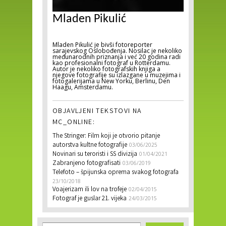
Mladen Pikulić
Mladen Pikulić je bivši fotoreporter
sarajevskog Oslobođenja. Nosilac je nekoliko
međunarodnih priznanja i već 20 godina radi
kao profesionalni fotograf u Rotterdamu.
Autor je nekoliko fotografskih knjiga a
njegove fotografije su izlazgane u muzejima i
fotogalerijama u New Yorku, Berlinu, Den
Haagu, Amsterdamu.
OBJAVLJENI TEKSTOVI NA
MC_ONLINE:
The Stringer: Film koji je otvorio pitanje
autorstva kultne fotografije
03/06/2025
Novinari su teroristi i SS divizija
01/04/2021
Zabranjeno fotografisati
03/06/2019
Telefoto – špijunska oprema svakog fotografa
23/10/2018
Voajerizam ili lov na trofeje
02/04/2015
Fotograf je guslar 21. vijeka
24/03/2015