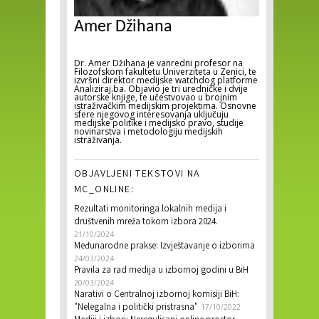
Amer Džihana
Dr. Amer Džihana je vanredni profesor na
Filozofskom fakultetu Univerziteta u Zenici, te
izvršni direktor medijske watchdog platforme
Analiziraj.ba. Objavio je tri uredničke i dvije
autorske knjige, te učestvovao u brojnim
istraživačkim medijskim projektima. Osnovne
sfere njegovog interesovanja uključuju
medijske politike i medijsko pravo, studije
novinarstva i metodologiju medijskih
istraživanja.
OBJAVLJENI TEKSTOVI NA
MC_ONLINE:
Rezultati monitoringa lokalnih medija i
društvenih mreža tokom izbora 2024.
21/10/2024
Međunarodne prakse: Izvještavanje o izborima
24/03/2024
Pravila za rad medija u izbornoj godini u BiH
20/03/2024
Narativi o Centralnoj izbornoj komisiji BiH:
"Nelegalna i politički pristrasna"
17/10/2022